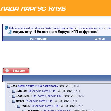
Официальный Лада Ларгус Клуб | Lada Largus Club
>
Технический раздел
>
Тра
Ахтунг, ахтунг! На легковом Ларгусе КПП от фургона!
Регистрация
Галерея
Стас
Ахтунг, ахтунг! На легковом...
30.08.2012,
11:36
Byrmistr
Re: Ахтунг, ахтунг! На...
30.08.2012,
12:24
Владимир Т
Re: Ахтунг, ахтунг! На...
30.08.2012,
12:59
alexxx
Re: Ахтунг, ахтунг! На...
30.08.2012,
12:59
Regius
Re: Ахтунг, ахтунг! На...
30.08.2012,
13:02
Владимир Т
Re: Ахтунг, ахтунг! На...
30.08.2012,
13:14