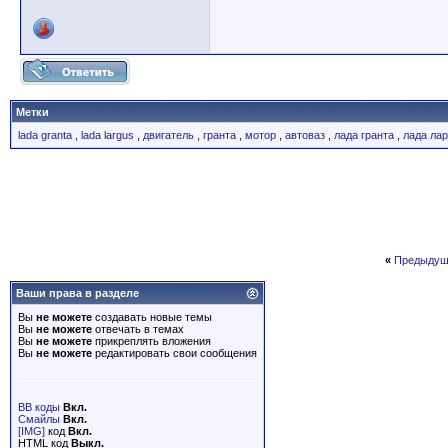
Метки
lada granta
,
lada largus
,
двигатель
,
гранта
,
мотор
,
автоваз
,
лада гранта
,
лада лар
«
Предыдущ
Ваши права в разделе
Вы
не можете
создавать новые темы
Вы
не можете
отвечать в темах
Вы
не можете
прикреплять вложения
Вы
не можете
редактировать свои сообщения
BB коды
Вкл.
Смайлы
Вкл.
[IMG]
код
Вкл.
HTML код
Выкл.