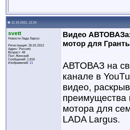
12.10.2021, 12:24
svett
Видео АВТОВАЗа:
Новости Лада Ларгус
мотор для Гранты
Регистрация: 26.02.2012
Адрес: Россия)
Возраст: 48
Пол: Женский
Сообщений: 1,816
АВТОВАЗ на с
Изображений:
21
канале в YouT
видео, раскры
преимущества 
мотора для сем
LADA Largus.