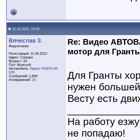
12.10.2021, 19:03
Вячеслав З.
Re: Видео АВТОВ
Форумчанин
мотор для Гранты
Регистрация: 11.06.2012
Адрес: Самара
Возраст: 63
Пол: Мужской
Автомобиль:
Ларгус RS0Y5 42-
Для Гранты хор
02D
Сообщений: 1,809
Изображений:
20
нужен большей
Весту есть дви
____________
На работу езжу
не попадаю!