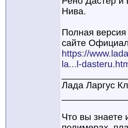
Рено Дастер и
Нива.
Полная версия
сайте Официал
https://www.lad
la...l-dasteru.ht
____________
Лада Ларгус К
____________
Что вы знаете 
полимерах, пла