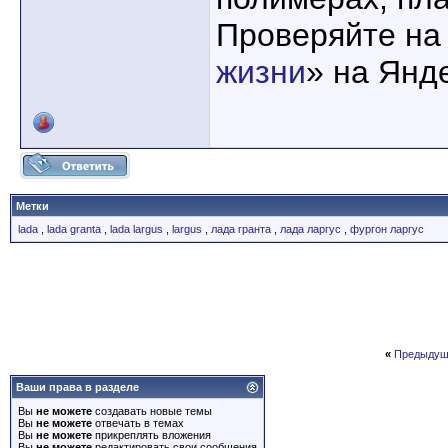
Проверяйте на
жизни
» на Янд
Метки
lada
,
lada granta
,
lada largus
,
largus
,
лада гранта
,
лада ларгус
,
фургон ларгус
«
Предыдущ
Ваши права в разделе
Вы
не можете
создавать новые темы
Вы
не можете
отвечать в темах
Вы
не можете
прикреплять вложения
Вы
не можете
редактировать свои сообщения