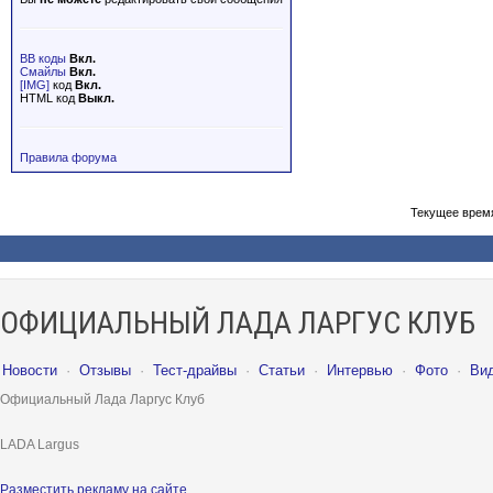
BB коды
Вкл.
Смайлы
Вкл.
[IMG]
код
Вкл.
HTML код
Выкл.
Правила форума
Текущее врем
ОФИЦИАЛЬНЫЙ ЛАДА ЛАРГУС КЛУБ
Новости
·
Отзывы
·
Тест-драйвы
·
Статьи
·
Интервью
·
Фото
·
Ви
Официальный Лада Ларгус Клуб
LADA Largus
Разместить рекламу на сайте