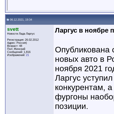
06.12.2021, 19:34
svett
Ларгус в ноябре 
Новости Лада Ларгус
Регистрация: 26.02.2012
Адрес: Россия)
Возраст: 48
Опубликована 
Пол: Женский
Сообщений: 1,816
Изображений:
21
новых авто в Р
ноября 2021 го
Ларгус уступил
конкурентам, а
фургоны наобо
позиции.