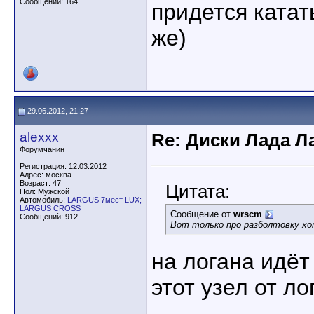
Сообщений: 164
придется катат
же)
29.06.2012, 21:27
alexxx
Re: Диски Лада Л
Форумчанин
Регистрация: 12.03.2012
Адрес: москва
Возраст: 47
Цитата:
Пол: Мужской
Автомобиль:
LARGUS 7мест LUX;
LARGUS CROSS
Сообщение от
wrscm
Сообщений: 912
Вот только про разболтовку хо
на логана идёт 
этот узел от ло