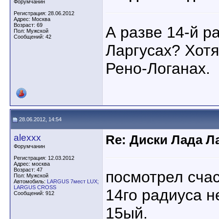
Форумчанин
Регистрация: 28.06.2012
Адрес: Москва
Возраст: 69
А разве 14-й р
Пол: Мужской
Сообщений: 42
Ларгусах? Хотя
Рено-Логанах.
28.06.2012, 14:54
alexxx
Re: Диски Лада Л
Форумчанин
Регистрация: 12.03.2012
Адрес: москва
Возраст: 47
посмотрел счас
Пол: Мужской
Автомобиль:
LARGUS 7мест LUX;
LARGUS CROSS
14го радиуса н
Сообщений: 912
15ый.