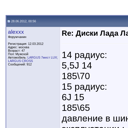
28.06.2012, 00:56
alexxx
Re: Диски Лада Л
Форумчанин
Регистрация: 12.03.2012
Адрес: москва
Возраст: 47
14 радиус:
Пол: Мужской
Автомобиль:
LARGUS 7мест LUX;
LARGUS CROSS
5,5J 14
Сообщений: 912
185\70
15 радиус:
6J 15
185\65
давление в ши