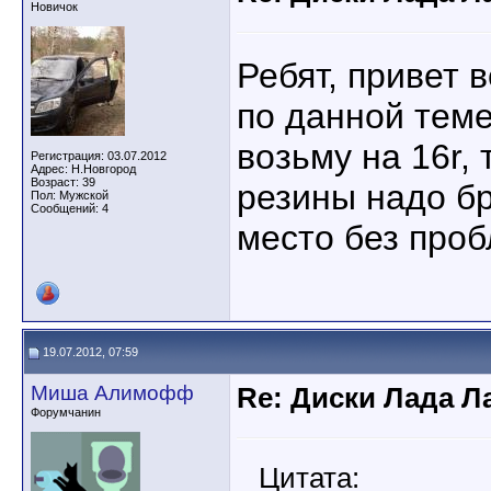
Новичок
Ребят, привет 
по данной теме
возьму на 16r,
Регистрация: 03.07.2012
Адрес: Н.Новгород
Возраст: 39
резины надо бр
Пол: Мужской
Сообщений: 4
место без про
19.07.2012, 07:59
Миша Алимофф
Re: Диски Лада Л
Форумчанин
Цитата: