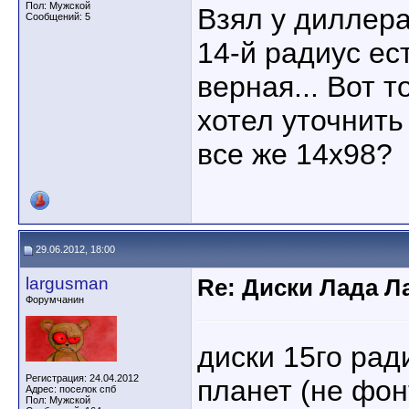
Пол: Мужской
Взял у диллера
Сообщений: 5
14-й радиус ес
верная... Вот 
хотел уточнить
все же 14х98?
29.06.2012, 18:00
largusman
Re: Диски Лада Л
Форумчанин
диски 15го рад
Регистрация: 24.04.2012
планет (не фон
Адрес: поселок спб
Пол: Мужской