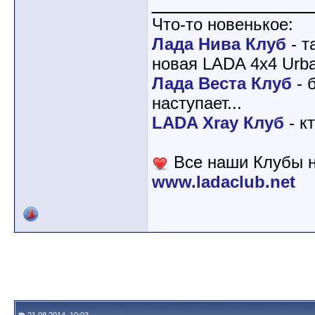
____________
Что-то новенькое:
Лада Нива Клуб
- т
новая LADA 4x4 Urba
Лада Веста Клуб
- 
наступает...
LADA Xray Клуб
- к
Все наши Клубы н
www.ladaclub.net