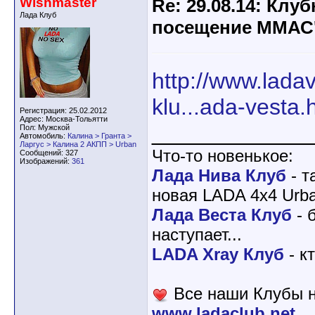
Wishmaster
Re: 29.08.14: Клу
Лада Клуб
посещение ММАС
http://www.lada
klu...ada-vesta.
Регистрация: 25.02.2012
Адрес: Москва-Тольятти
____________
Пол: Мужской
Автомобиль:
Калина > Гранта >
Ларгус > Калина 2 АКПП > Urban
Что-то новенькое:
Сообщений: 327
Изображений:
361
Лада Нива Клуб
- т
новая LADA 4x4 Urba
Лада Веста Клуб
- 
наступает...
LADA Xray Клуб
- к
Все наши Клубы н
www.ladaclub.net