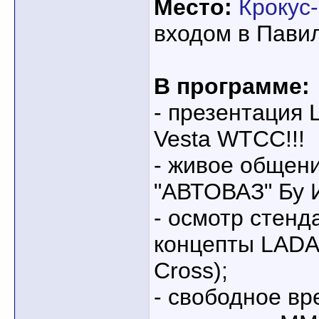
Место:
Крокус
входом в Павиль
В программе:
- презентация 
Vesta WTCC!!!
- живое общен
"АВТОВАЗ" Бу 
- осмотр стенд
концепты LADA
Cross);
- свободное вр