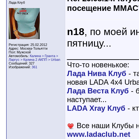
Лада Клуб
посещение ММАС
n18
, по моей и
пятницу...
Регистрация: 25.02.2012
Адрес: Москва-Тольятти
____________
Пол: Мужской
Автомобиль:
Калина > Гранта >
Ларгус > Калина 2 АКПП > Urban
Что-то новенькое:
Сообщений: 327
Изображений:
361
Лада Нива Клуб
- т
новая LADA 4x4 Urba
Лада Веста Клуб
- 
наступает...
LADA Xray Клуб
- к
Все наши Клубы н
www.ladaclub.net