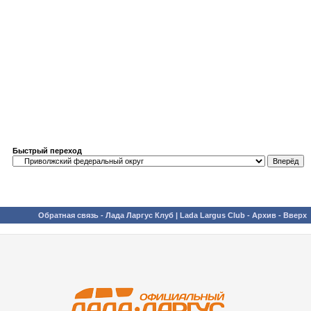
Быстрый переход
Обратная связь
-
Лада Ларгус Клуб | Lada Largus Club
-
Архив
-
Вверх