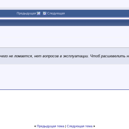
2
Предыдущая
Следующая
ичего не ломается, нет вопросов в эксплуатации. Чтоб расшевелить н
:59
«
Предыдущая тема
|
Следующая тема
»