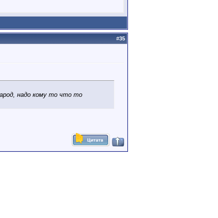
#
35
арод, надо кому то что то