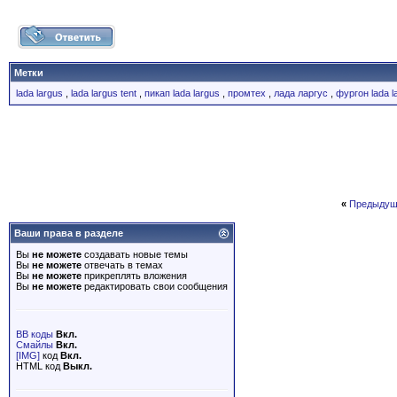
Метки
lada largus
,
lada largus tent
,
пикап lada largus
,
промтех
,
лада ларгус
,
фургон lada l
«
Предыдущ
Ваши права в разделе
Вы
не можете
создавать новые темы
Вы
не можете
отвечать в темах
Вы
не можете
прикреплять вложения
Вы
не можете
редактировать свои сообщения
BB коды
Вкл.
Смайлы
Вкл.
[IMG]
код
Вкл.
HTML код
Выкл.