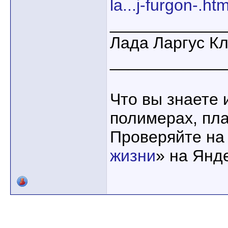
la...j-furgon-.htm
____________
Лада Ларгус К
____________
Что вы знаете 
полимерах, пла
Проверяйте на
жизни
» на Янд