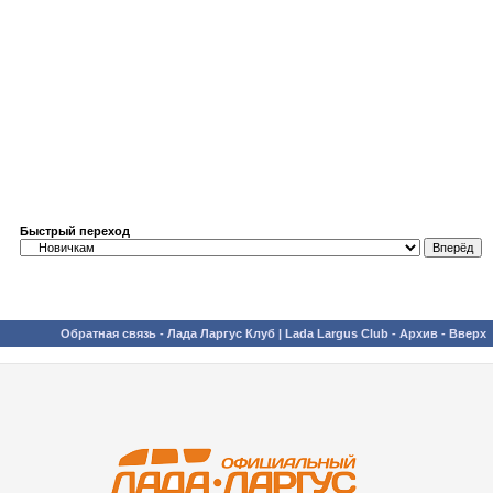
Быстрый переход
Обратная связь
-
Лада Ларгус Клуб | Lada Largus Club
-
Архив
-
Вверх