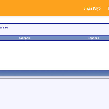
Лада Клуб
вичкам
Галерея
Справка