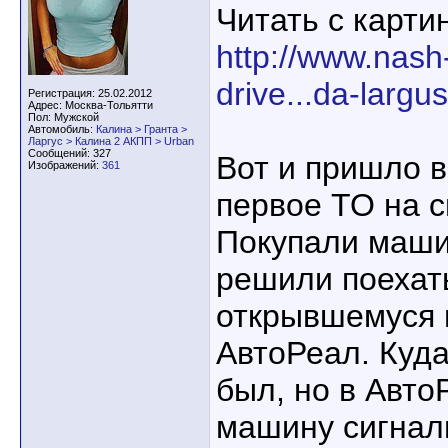
Читать с карти
http://www.nash-
drive...da-largu
Регистрация: 25.02.2012
Адрес: Москва-Тольятти
Пол: Мужской
Автомобиль:
Калина > Гранта >
Ларгус > Калина 2 АКПП > Urban
Сообщений: 327
Вот и пришло 
Изображений:
361
первое ТО на с
Покупали маши
решили поехат
открывшемуся 
АвтоРеал. Куда
был, но в Авто
машину сигнал