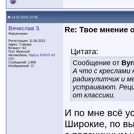
14.02.2019, 07:05
Вячеслав З.
Re: Твое мнение 
Форумчанин
Регистрация: 11.06.2012
Адрес: Самара
Возраст: 63
Цитата:
Пол: Мужской
Автомобиль:
Ларгус RS0Y5 42-
02D
Сообщение от
Byr
Сообщений: 1,809
Изображений:
20
А что с креслами
радикулитчик и м
устраивают. Реци
от классики.
И по мне всё у
Широкие, по вы