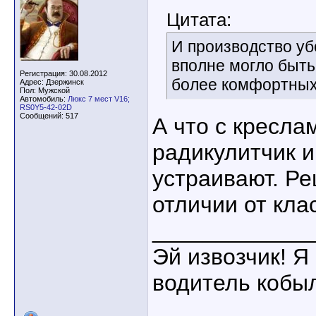
Цитата:
И производство уб
вполне могло быть
Регистрация: 30.08.2012
более комфортных 
Адрес: Дзержинск
Пол: Мужской
Автомобиль:
Люкс 7 мест V16;
RS0Y5-42-02D
Сообщений: 517
А что с кресла
радикулитчик и
устраивают. Ре
отличии от кла
____________
Эй извозчик! Я 
водитель кобы