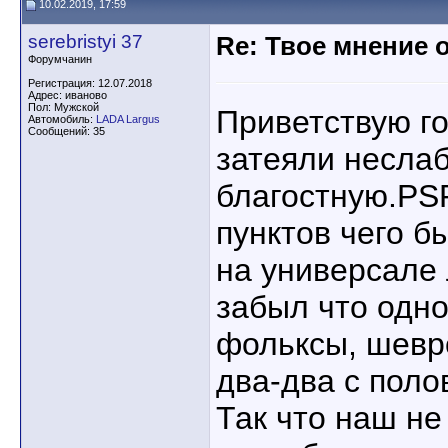
10.02.2019, 17:59
serebristyi 37
Re: Твое мнение 
Форумчанин
Регистрация: 12.07.2018
Адрес: иваново
Пол: Мужской
Приветствую г
Автомобиль:
LADA Largus
Сообщений: 35
затеяли неслаб
благостную.PS
пунктов чего б
на универсале 
забыл что одн
фольксы, шевр
два-два с поло
Так что наш н