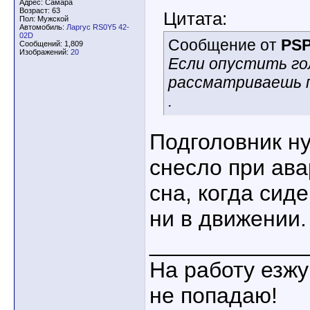
Адрес: Самара
Возраст: 63
Цитата:
Пол: Мужской
Автомобиль:
Ларгус RS0Y5 42-
02D
Сообщение от
PS
Сообщений: 1,809
Изображений:
20
Если опустить го
рассматриваешь п
.
Подголовник ну
снесло при ава
сна, когда сид
ни в движении.
____________
На работу езжу
не попадаю!