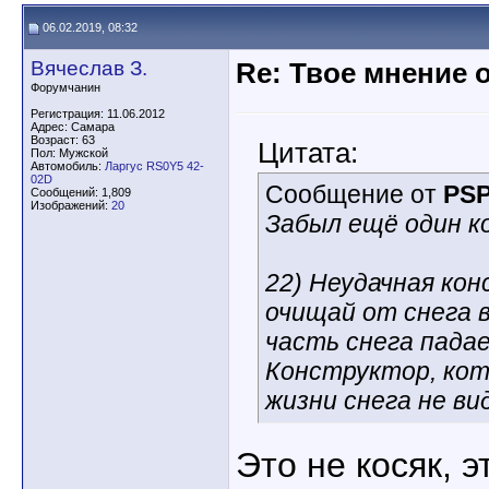
06.02.2019, 08:32
Вячеслав З.
Re: Твое мнение 
Форумчанин
Регистрация: 11.06.2012
Адрес: Самара
Возраст: 63
Цитата:
Пол: Мужской
Автомобиль:
Ларгус RS0Y5 42-
02D
Сообщение от
PS
Сообщений: 1,809
Изображений:
20
Забыл ещё один ко
22) Неудачная кон
очищай от снега 
часть снега падае
Конструктор, кот
жизни снега не вид
Это не косяк, э