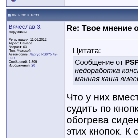
06.02.2019, 16:33
Вячеслав З.
Re: Твое мнение 
Форумчанин
Регистрация: 11.06.2012
Адрес: Самара
Возраст: 63
Цитата:
Пол: Мужской
Автомобиль:
Ларгус RS0Y5 42-
02D
Сообщение от
PS
Сообщений: 1,809
Изображений:
20
недоработка конс
манная каша вмес
Что у них вмес
судить по кноп
обогрева сиден
этих кнопок. К