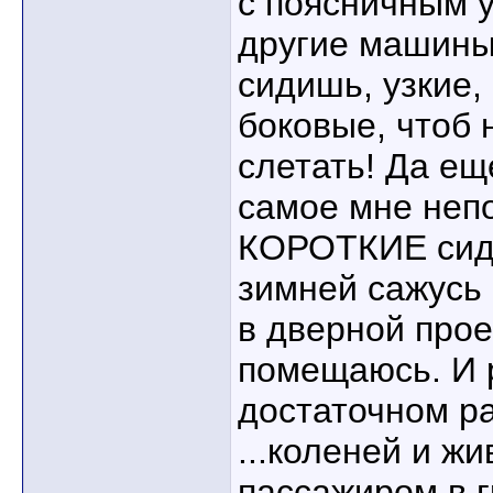
с поясничным 
другие машины:
сидишь, узкие,
боковые, чтоб 
слетать! Да ещ
самое мне непо
КОРОТКИЕ сиду
зимней сажусь 
в дверной про
помещаюсь. И р
достаточном ра
...коленей и жи
пассажиром в г