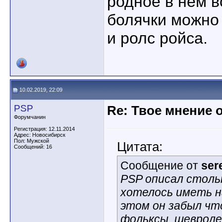
родное в нём в
болячки можно
и ролс ройса.
10.02.2019, 22:09
PSP
Re: Твое мнение 
Форумчанин
Регистрация: 12.11.2014
Адрес: Новосибирск
Пол: Мужской
Цитата:
Сообщений: 16
Сообщение от
ser
PSP описал столь
хотелось иметь н
этом он забыл чт
фольксы, шевроле