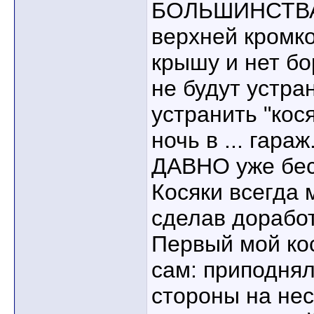
БОЛЬШИНСТВА 
верхней кромко
крышу и нет б
не будут устра
устранить "кос
ночь в ... гара
ДАВНО уже беси
Косяки всегда 
сделав дорабо
Первый мой кос
сам: приподнял
стороны на нес