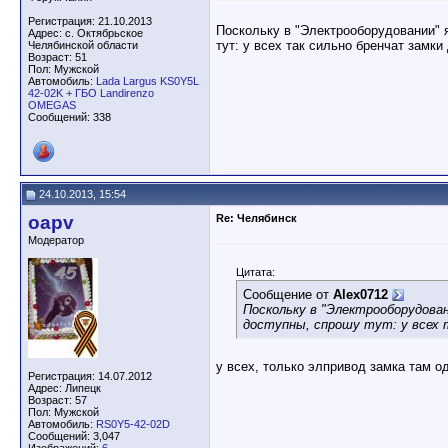
Регистрация: 21.10.2013
Поскольку в "Электрооборудовании" 
Адрес: с. Октябрьское
тут: у всех так сильно бренчат замк
Челябинской области
Возраст: 51
Пол: Мужской
Автомобиль:
Lada Largus KS0Y5L
42-02K + ГБО Landirenzo
OMEGAS
Сообщений: 338
24.10.2013, 15:54
oapv
Re: Челябинск
Модератор
Цитата:
Сообщение от
Alex0712
Поскольку в "Электрооборудован
доступны, спрошу тут: у всех т
у всех, только элпривод замка там о
Регистрация: 14.07.2012
Адрес: Липецк
Возраст: 57
Пол: Мужской
Автомобиль:
RS0Y5-42-02D
Сообщений: 3,047