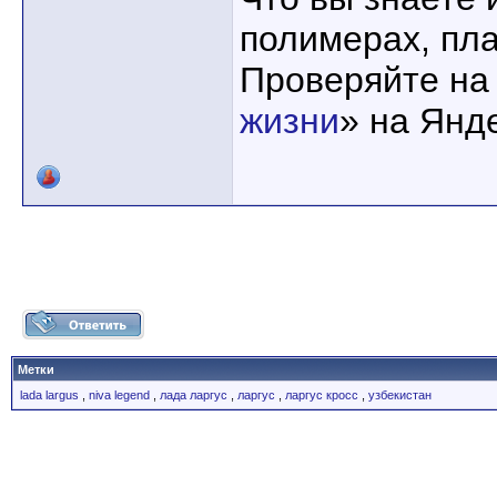
полимерах, пла
Проверяйте на
жизни
» на Янд
Метки
lada largus
,
niva legend
,
лада ларгус
,
ларгус
,
ларгус кросс
,
узбекистан