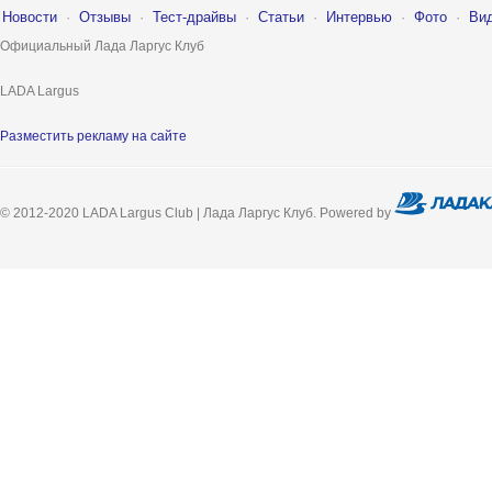
Новости
·
Отзывы
·
Тест-драйвы
·
Статьи
·
Интервью
·
Фото
·
Ви
Официальный Лада Ларгус Клуб
LADA Largus
Разместить рекламу на сайте
© 2012-2020 LADA Largus Club | Лада Ларгус Клуб. Powered by