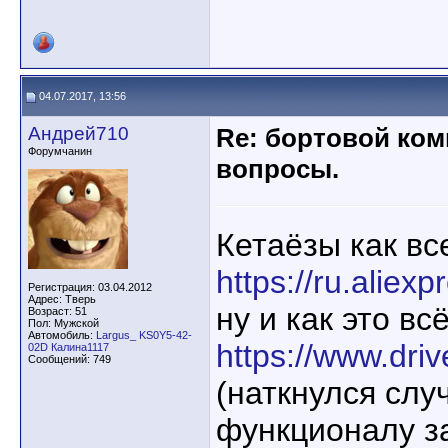
04.07.2017, 13:56
Андрей710
Re: бортовой ком
Форумчанин
вопросы.
Кетаёзы как все
https://ru.aliex
Регистрация: 03.04.2012
Адрес: Тверь
ну и как это в
Возраст: 51
Пол: Мужской
Автомобиль:
Largus_ KS0Y5-42-
https://www.dri
02D Калина1117
Сообщений: 749
(наткнулся слу
функционалу за