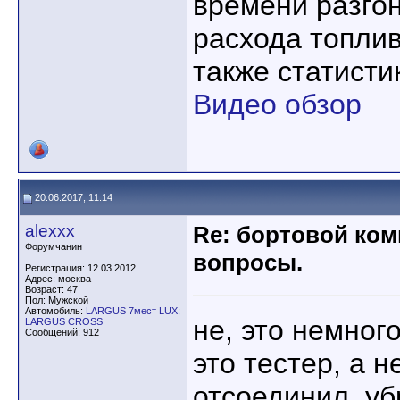
времени разго
расхода топлив
также статисти
Видео обзор
20.06.2017, 11:14
alexxx
Re: бортовой ком
Форумчанин
вопросы.
Регистрация: 12.03.2012
Адрес: москва
Возраст: 47
Пол: Мужской
Автомобиль:
LARGUS 7мест LUX;
не, это немного
LARGUS CROSS
Сообщений: 912
это тестер, а н
отсоединил, уб