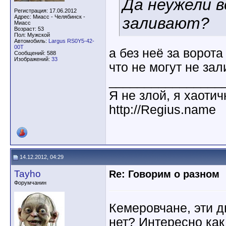
Да неужели 
Регистрация: 17.06.2012
Адрес: Миасс - Челябинск -
заливают?
Миасс
Возраст: 53
Пол: Мужской
Автомобиль:
Largus RS0Y5-42-
00T
а без неё за ворота
Сообщений: 588
Изображений:
33
что не могут не зал
________________
Я не злой, я хаоти
http://Regius.name
14.12.2012, 04:29
Tayho
Re: Говорим о разном
Форумчанин
Кемеровчане, эти дн
нет? Интересно как 