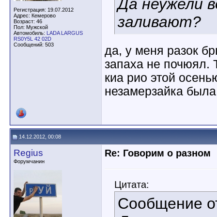
Да неужели 
Регистрация: 19.07.2012
Адрес: Кемерово
заливают?
Возраст: 46
Пол: Мужской
Автомобиль:
LADA LARGUS
RS0Y5L 42 02D
Сообщений: 503
да, у меня разок бр
запаха не почюял. 
киа рио этой осенью
незамерзайка была,
14.12.2012, 00:08
Regius
Re: Говорим о разном
Форумчанин
Цитата:
Сообщение 