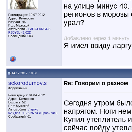
на улице минус 40. 
регионов в морозы 
Регистрация: 19.07.2012
Адрес: Кемерово
урал?
Возраст: 46
Пол: Мужской
Автомобиль:
LADA LARGUS
RS0Y5L 42 02D
Сообщений: 503
Добавлено через 1 минуту
Я имел ввиду ларгу
14.12.2012, 10:38
sckorodumov.s
Re: Говорим о разном
Форумчанин
Регистрация: 04.04.2012
Адрес: Кемерово
Сегодня утром было
Возраст: 52
Пол: Мужской
напрягом. Ноги нем
Автомобиль:
Ларгус
02D,ваз-11173 была и нравилась,
Сообщений: 61
Купил утеплитель 
сейчас пойду утепл