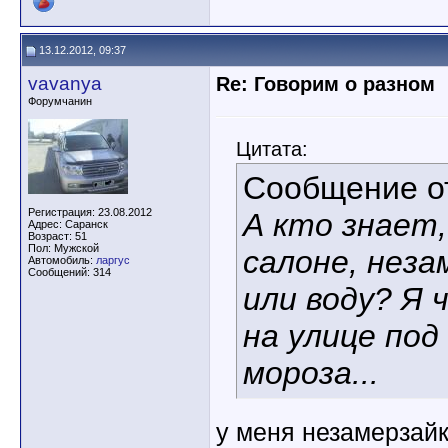
13.12.2012, 09:37
vavanya
Re: Говорим о разном
Форумчанин
Цитата:
Сообщение 
Регистрация: 23.08.2012
А кто знает,
Адрес: Саранск
Возраст: 51
Пол: Мужской
салоне, неза
Автомобиль:
ларгус
Сообщений: 314
или воду? Я 
на улице под
мороза...
у меня незамерзайк