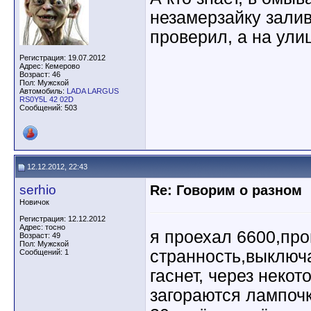
незамерзайку залив
проверил, а на улиц
Регистрация: 19.07.2012
Адрес: Кемерово
Возраст: 46
Пол: Мужской
Автомобиль:
LADA LARGUS
RS0Y5L 42 02D
Сообщений: 503
12.12.2012, 22:43
serhio
Re: Говорим о разном
Новичок
Регистрация: 12.12.2012
Адрес: тосно
я проехал 6600,пр
Возраст: 49
Пол: Мужской
странность,выключ
Сообщений: 1
гаснет, через некот
загораются лампочк