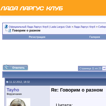
Официальный Лада Ларгус Клуб | Lada Largus Club
>
Лада Ларгус Клуб
>
Сибир
Говорим о разном
Регистрация
Галерея
Страница 11 из 23
«
11.12.2012, 18:32
Tayho
Re: Говорим о разном
Форумчанин
Цитата: