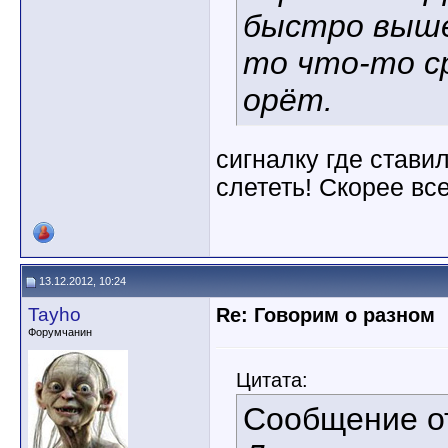
быстро вышел
то что-то с
орёт.
сигналку где стави
слететь! Скорее все
13.12.2012, 10:24
Tayho
Re: Говорим о разном
Форумчанин
Цитата:
Сообщение 