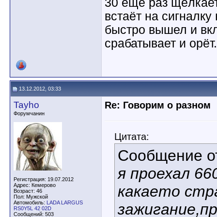
30 ещё раз щёлкает
встаёт на сигналку
быстро вышел и вкл
срабатывает и орёт.
13.12.2012, 03:33
Tayho
Re: Говорим о разном
Форумчанин
Цитата:
Сообщение 
я проехал 66
Регистрация: 19.07.2012
Адрес: Кемерово
какаето стр
Возраст: 46
Пол: Мужской
Автомобиль:
LADA LARGUS
зажигание,пр
RS0Y5L 42 02D
Сообщений: 503