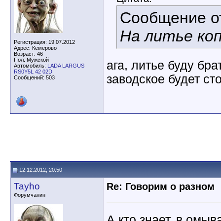
Сообщение 
На литье ко
Регистрация: 19.07.2012
Адрес: Кемерово
Возраст: 46
Пол: Мужской
ага, литье буду бра
Автомобиль:
LADA LARGUS
RS0Y5L 42 02D
заводское будет сто
Сообщений: 503
12.12.2012, 20:50
Tayho
Re: Говорим о разном
Форумчанин
А кто знает, в омыв