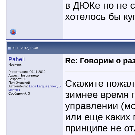
в ДЮКе но не с
хотелось бы к
09.11.2012, 18:48
Paheli
Re: Говорим о ра
Новичок
Регистрация: 09.11.2012
Адрес: Новокузнецк
Возраст: 35
Скажите пожал
Пол: Женский
Автомобиль:
Lada Largus (люкс, 5
местн.)
зимнее время г
Сообщений: 3
управлении (мо
или еще каких 
принципе не от