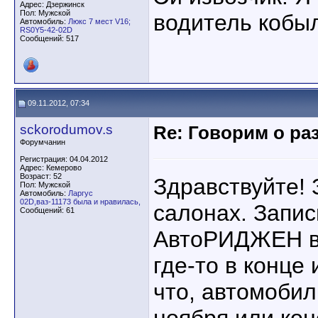
Адрес: Дзержинск
Пол: Мужской
водитель кобы
Автомобиль:
Люкс 7 мест V16;
RS0Y5-42-02D
Сообщений: 517
09.11.2012, 07:34
sckorodumov.s
Re: Говорим о ра
Форумчанин
Регистрация: 04.04.2012
Адрес: Кемерово
Возраст: 52
Здравствуйте! 
Пол: Мужской
Автомобиль:
Ларгус
02D,ваз-11173 была и нравилась,
салонах. Запис
Сообщений: 61
АвтоРИДЖЕН в 
где-то в конце
что, автомобил