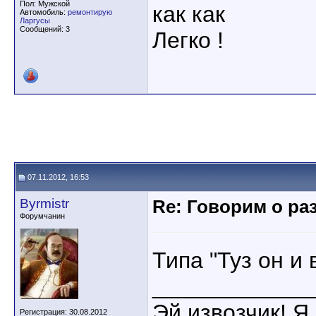
Пол: Мужской
как как
Автомобиль:
ремонтирую
Ларгусы
Сообщений: 3
Легко !
07.11.2012, 16:53
Byrmistr
Re: Говорим о ра
Форумчанин
Типа "Туз он и 
____________
Эй извозчик! Я 
Регистрация: 30.08.2012