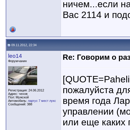
ничем...если н
Вас 2114 и по
09.11.2012, 22:34
leo14
Re: Говорим о ра
Форумчанин
[QUOTE=Paheli
пожалуйста дл
Регистрация: 24.06.2012
Адрес: чехов
Пол: Мужской
время года Лар
Автомобиль:
ларгус 7 мест лукс
Сообщений: 388
управлении (мо
или еще каких 