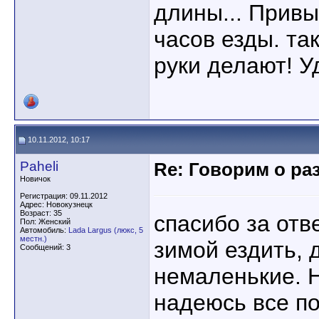
длины... Привы
часов езды. так
руки делают! У
10.11.2012, 10:17
Paheli
Re: Говорим о ра
Новичок
Регистрация: 09.11.2012
Адрес: Новокузнецк
Возраст: 35
спасибо за отв
Пол: Женский
Автомобиль:
Lada Largus (люкс, 5
местн.)
зимой ездить, 
Сообщений: 3
немаленькие. Н
надеюсь все по