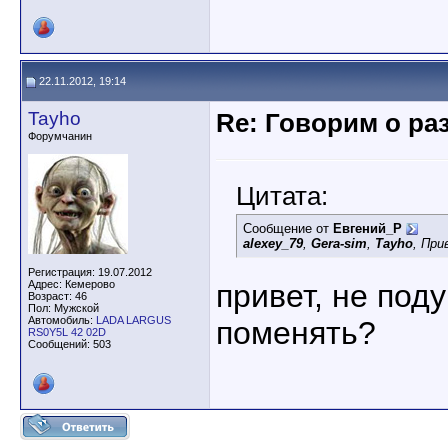
22.11.2012, 19:14
Tayho
Re: Говорим о ра
Форумчанин
Цитата:
Сообщение от
Евгений_Р
alexey_79
,
Gera-sim
,
Tayho
, При
Регистрация: 19.07.2012
Адрес: Кемерово
привет, не по
Возраст: 46
Пол: Мужской
Автомобиль:
LADA LARGUS
поменять?
RS0Y5L 42 02D
Сообщений: 503