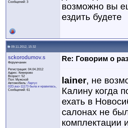
Сообщений: 3
возможно вы е
ездить будете
09.11.2012, 15:32
sckorodumov.s
Re: Говорим о ра
Форумчанин
Регистрация: 04.04.2012
Адрес: Кемерово
Возраст: 52
lainer
, не возм
Пол: Мужской
Автомобиль:
Ларгус
02D,ваз-11173 была и нравилась,
Калину когда п
Сообщений: 61
ехать в Новоси
салонах не бы
комплектации и