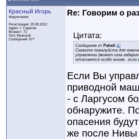
Красный Игорь
Re: Говорим о ра
Форумчанин
Регистрация: 25.09.2012
Адрес: г. Саратов
Возраст: 71
Цитата:
Пол: Мужской
Сообщений: 677
Сообщение от
Paheli
Скажите пожалуйста для новичка
управлении (может изза габарит
отличается особо ничем...если 
Если Вы управ
приводной маш
- с Ларгусом б
обнаружите. По
опасения будут
же после Нивы