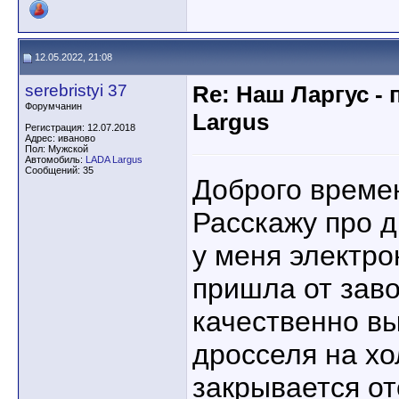
12.05.2022, 21:08
serebristyi 37
Re: Наш Ларгус -
Форумчанин
Largus
Регистрация: 12.07.2018
Адрес: иваново
Пол: Мужской
Автомобиль:
LADA Largus
Сообщений: 35
Доброго времен
Расскажу про 
у меня электр
пришла от заво
качественно в
дросселя на х
закрывается о