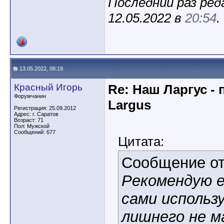
Последний раз реда
12.05.2022 в
20:54
.
13.05.2022, 08:19
Красный Игорь
Re: Наш Ларгус -
Форумчанин
Largus
Регистрация: 25.09.2012
Адрес: г. Саратов
Возраст: 71
Пол: Мужской
Сообщений: 677
Цитата:
Сообщение о
Рекомендую е
сами использ
лишнего не м