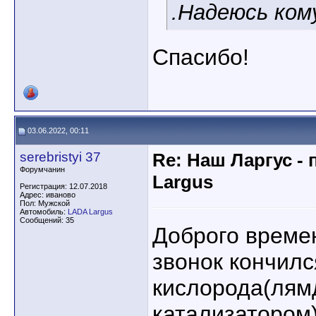
.Надеюсь ком
Спасибо!
03.06.2022, 00:11
serebristyi 37
Re: Наш Ларгус -
Форумчанин
Largus
Регистрация: 12.07.2018
Адрес: иваново
Пол: Мужской
Автомобиль:
LADA Largus
Сообщений: 35
Доброго времен
звонок кончилс
кислорода(лям
катализатором)