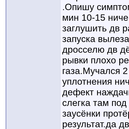
.Опишу симпто
мин 10-15 ниче
заглушить дв 
запуска вылеза
дросселю дв дё
рывки плохо ре
газа.Мучался 2
уплотнения нич
дефект наждачк
слегка там под
заусёнки протё
результат.да д