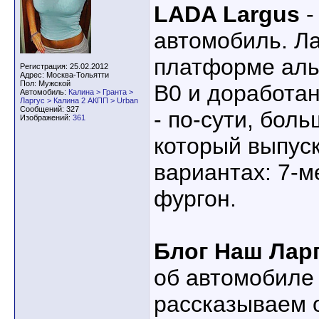
LADA Largus
-
автомобиль. Ла
платформе аль
Регистрация: 25.02.2012
Адрес: Москва-Тольятти
Пол: Мужской
B0 и доработа
Автомобиль:
Калина > Гранта >
Ларгус > Калина 2 АКПП > Urban
Сообщений: 327
- по-сути, бол
Изображений:
361
который выпус
вариантах: 7-м
фургон.
Блог Наш Лар
об автомобиле
рассказываем 