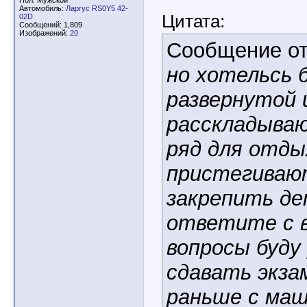
Пол: Мужской
Автомобиль:
Ларгус RS0Y5 42-
Цитата:
02D
Сообщений: 1,809
Изображений:
20
Сообщение о
но хотельсь 
развернутой 
расскладываю
ряд для отды
пристегивают
закрепить дет
ответите с в
вопросы буду 
сдавать экза
раньше с маш