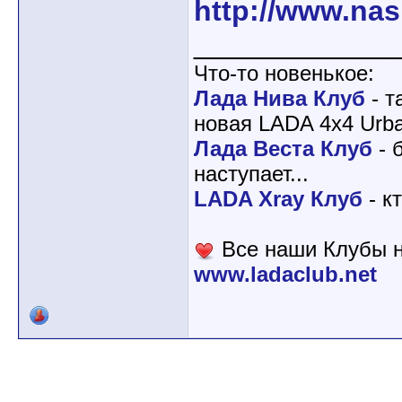
http://www.nas
____________
Что-то новенькое:
Лада Нива Клуб
- т
новая LADA 4x4 Urba
Лада Веста Клуб
- 
наступает...
LADA Xray Клуб
- к
Все наши Клубы н
www.ladaclub.net