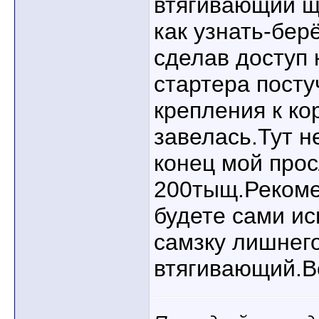
втягивающий щё
как узнать-бер
сделав доступ 
стартера посту
крепления к ко
завелась.Тут н
конец мой про
200тыщ.Рекоме
будете сами и
самзку лишнего
втягивающий.В