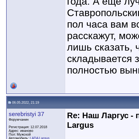
года. А ещё лу
Ставропольски
пол часа вам в
расскажут, мож
лишь сказать, 
складывается за
полностью вын
06.05.2022, 21:19
serebristyi 37
Re: Наш Ларгус -
Форумчанин
Largus
Регистрация: 12.07.2018
Адрес: иваново
Пол: Мужской
Автомобиль:
LADA Largus