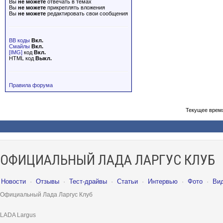
Вы
не можете
отвечать в темах
Вы
не можете
прикреплять вложения
Вы
не можете
редактировать свои сообщения
BB коды
Вкл.
Смайлы
Вкл.
[IMG]
код
Вкл.
HTML код
Выкл.
Правила форума
Текущее врем
ОФИЦИАЛЬНЫЙ ЛАДА ЛАРГУС КЛУБ
Новости
·
Отзывы
·
Тест-драйвы
·
Статьи
·
Интервью
·
Фото
·
Ви
Официальный Лада Ларгус Клуб
LADA Largus