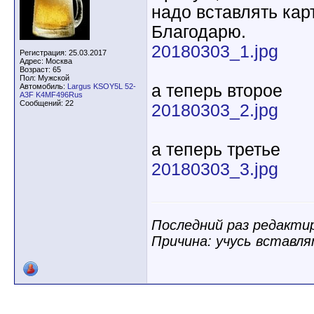
надо вставлять кар
Благодарю.
20180303_1.jpg
Регистрация: 25.03.2017
Адрес: Москва
Возраст: 65
Пол: Мужской
а теперь второе
Автомобиль:
Largus KSOY5L 52-
A3F K4MF496Rus
Сообщений: 22
20180303_2.jpg
а теперь третье
20180303_3.jpg
Последний раз редактир
Причина: учусь вставл