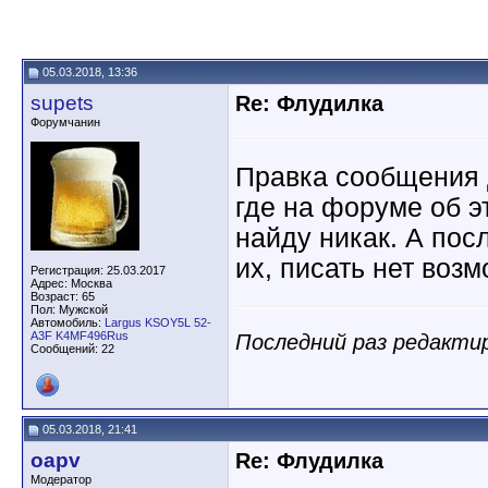
05.03.2018, 13:36
supets
Re: Флудилка
Форумчанин
Правка сообщения 
где на форуме об э
найду никак. А пос
их, писать нет воз
Регистрация: 25.03.2017
Адрес: Москва
Возраст: 65
Пол: Мужской
Автомобиль:
Largus KSOY5L 52-
A3F K4MF496Rus
Последний раз редактир
Сообщений: 22
05.03.2018, 21:41
oapv
Re: Флудилка
Модератор