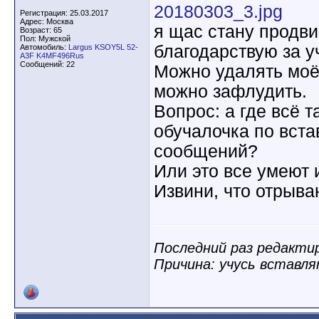
20180303_3.jpg
Регистрация: 25.03.2017
Адрес: Москва
я щас стану продв
Возраст: 65
Пол: Мужской
благодарствую за у
Автомобиль:
Largus KSOY5L 52-
A3F K4MF496Rus
Сообщений: 22
Можно удалять моё
можно зафлудить.
Вопрос: а где всё 
обучалочка по встав
сообщений?
Или это все умеют 
Извини, что отрыва
Последний раз редактир
Причина: учусь вставл