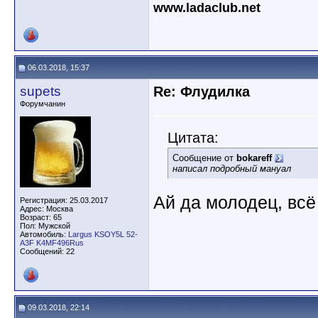
www.ladaclub.net
06.03.2018, 15:37
supets
Re: Флудилка
Форумчанин
Цитата:
Сообщение от
bokareff
написал подробный мануал
Ай да молодец, всё
Регистрация: 25.03.2017
Адрес: Москва
Возраст: 65
Пол: Мужской
Автомобиль:
Largus KSOY5L 52-
A3F K4MF496Rus
Сообщений: 22
09.03.2018, 22:14