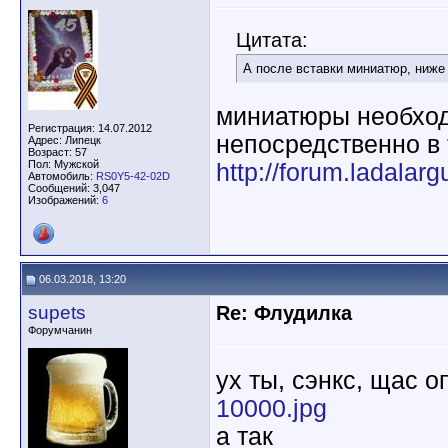
Цитата:
А после вставки миниатюр, ниже 
миниатюры необход
Регистрация: 14.07.2012
непосредственно в т
Адрес: Липецк
Возраст: 57
Пол: Мужской
http://forum.ladalar
Автомобиль:
RS0Y5-42-02D
Сообщений: 3,047
Изображений:
6
06.03.2018, 13:20
supets
Re: Флудилка
Форумчанин
ух ты, сэнкс, щас 
10000.jpg
а так