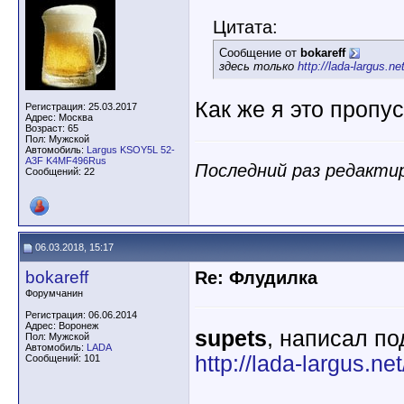
Цитата:
Сообщение от
bokareff
здесь только
http://lada-largus.n
Как же я это пропус
Регистрация: 25.03.2017
Адрес: Москва
Возраст: 65
Пол: Мужской
Автомобиль:
Largus KSOY5L 52-
A3F K4MF496Rus
Последний раз редактир
Сообщений: 22
06.03.2018, 15:17
bokareff
Re: Флудилка
Форумчанин
Регистрация: 06.06.2014
Адрес: Воронеж
supets
, написал п
Пол: Мужской
Автомобиль:
LADA
http://lada-largus.n
Сообщений: 101