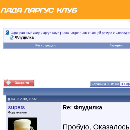
Официальный Лада Ларгус Клуб | Lada Largus Club
>
Общий раздел
>
Свободно
Флудилка
Регистрация
Галерея
Страница 50 из 60
«
Пер
04.03.2018, 16:32
supets
Re: Флудилка
Форумчанин
Пробую, Оказалось