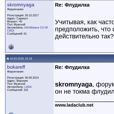
skromnyaga
Re: Флудилка
Форумчанин
Регистрация: 26.10.2017
Адрес: Сарапул
Учитывая, как част
Возраст: 40
Пол: Мужской
предположить, что 
Автомобиль:
KIA Mohave 3.0 V6
CRDI
Сообщений: 61
действительно так?
10.03.2018, 01:18
bokareff
Re: Флудилка
Форумчанин
Регистрация: 06.06.2014
Адрес: Воронеж
skromnyaga
, фору
Пол: Мужской
Автомобиль:
LADA
он не токма флуди
Сообщений: 101
________________
www.ladaclub.net