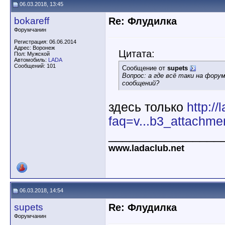
06.03.2018, 13:45
bokareff
Re: Флудилка
Форумчанин
Регистрация: 06.06.2014
Адрес: Воронеж
Цитата:
Пол: Мужской
Автомобиль:
LADA
Сообщений: 101
Сообщение от
supets
Вопрос: а где всё таки на фору
сообщений?
здесь только
http://
faq=v...b3_attachme
________________
www.ladaclub.net
06.03.2018, 14:54
supets
Re: Флудилка
Форумчанин