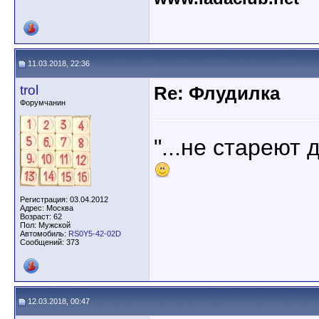
11.03.2018, 22:36
trol
Re: Флудилка
Форумчанин
"...не стареют 
Регистрация: 03.04.2012
Адрес: Москва
Возраст: 62
Пол: Мужской
Автомобиль:
RS0Y5-42-02D
Сообщений: 373
12.03.2018, 00:47