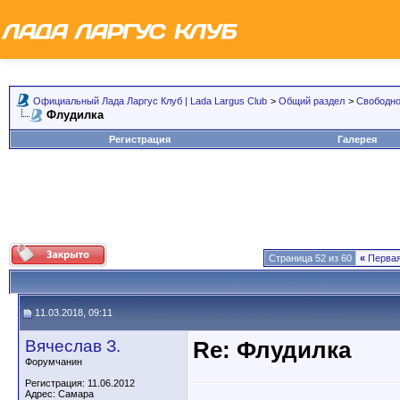
Официальный Лада Ларгус Клуб | Lada Largus Club
>
Общий раздел
>
Свободно
Флудилка
Регистрация
Галерея
Страница 52 из 60
«
Перва
11.03.2018, 09:11
Вячеслав З.
Re: Флудилка
Форумчанин
Регистрация: 11.06.2012
Адрес: Самара