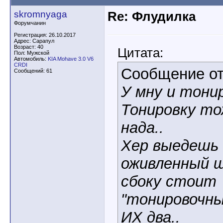
skromnyaga
Re: Флудилка
Форумчанин
Регистрация: 26.10.2017
Адрес: Сарапул
Возраст: 40
Цитата:
Пол: Мужской
Автомобиль:
KIA Mohave 3.0 V6
CRDI
Сообщение о
Сообщений: 61
У мну и тони
Тонировку т
нада..
Хер выедешь 
оживленный ш
сбоку стоит
"тонировочны
ИХ два..