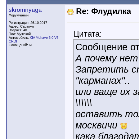
skromnyaga
Re: Флудилка
Форумчанин
Регистрация: 26.10.2017
Адрес: Сарапул
Возраст: 40
Цитата:
Пол: Мужской
Автомобиль:
KIA Mohave 3.0 V6
CRDI
Сообщение о
Сообщений: 61
А почему нет
Запретить с
"карманах"..
или ваще их 
\\\\\\
оставить тол
москвичи
кака благод