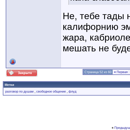
Не, тебе тады 
калифорнию эм
жара, кабриоле
мешать не буд
Страница 52 из 60
«
Первая
Метки
разговор по душам
,
свободное общение
,
флуд
«
Предыдущ