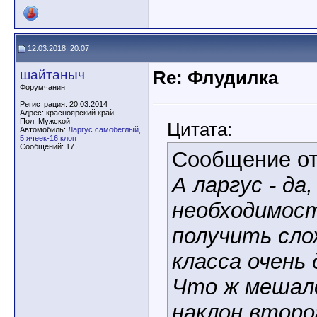
12.03.2018, 20:07
шайтаныч
Re: Флудилка
Форумчанин
Регистрация: 20.03.2014
Адрес: красноярский край
Пол: Мужской
Цитата:
Автомобиль:
Ларгус самобеглый,
5 ячеек-16 клоп
Сообщений: 17
Сообщение о
А ларгус - да
необходимост
получить слож
класса очень 
Что ж мешал
наклон второ