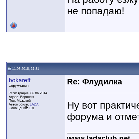
не попадаю!
11.03.2018, 11:31
bokareff
Re: Флудилка
Форумчанин
Регистрация: 06.06.2014
Адрес: Воронеж
Пол: Мужской
Ну вот практич
Автомобиль:
LADA
Сообщений: 101
форума и отме
____________
www.ladaclub.net