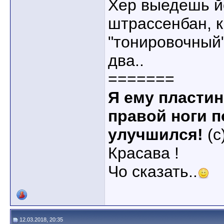
Хер выедешь й
штрассенбан, к
"тонировочный"
два..
=======
Я ему пластин
правой ноги п
улучшился!
(с
Красава !
Чо сказать..
12.03.2018, 20:35