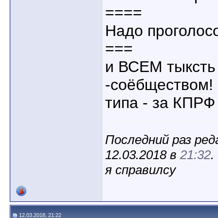
====
Надо проголосо
===
и ВСЕМ тыксть
-соёбществом!
типа - за КПРФ 
Последний раз ре
12.03.2018 в
21:32
.
я справилсу
12.03.2018, 21:22