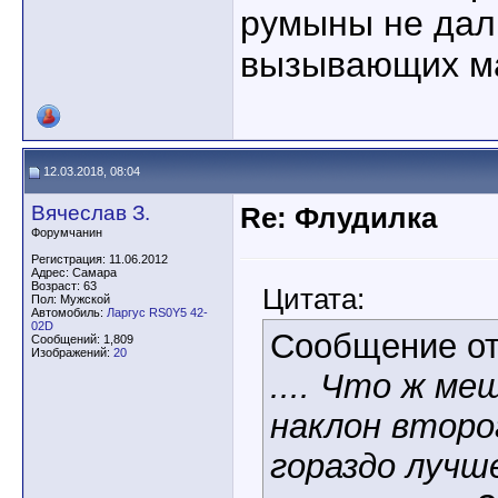
румыны не дали
вызывающих ма
12.03.2018, 08:04
Вячеслав З.
Re: Флудилка
Форумчанин
Регистрация: 11.06.2012
Адрес: Самара
Возраст: 63
Цитата:
Пол: Мужской
Автомобиль:
Ларгус RS0Y5 42-
02D
Сообщение о
Сообщений: 1,809
Изображений:
20
.... Что ж м
наклон второ
гораздо лучш