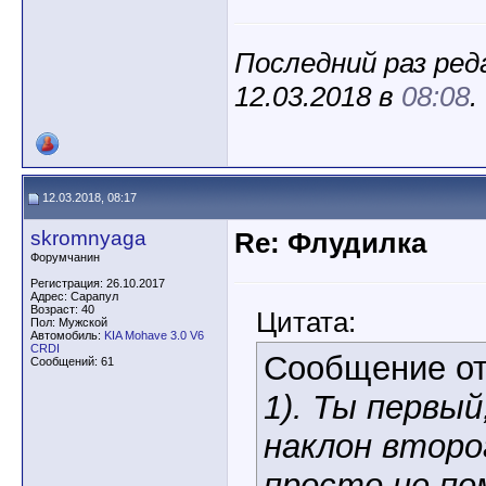
Последний раз ред
12.03.2018 в
08:08
.
12.03.2018, 08:17
skromnyaga
Re: Флудилка
Форумчанин
Регистрация: 26.10.2017
Адрес: Сарапул
Возраст: 40
Цитата:
Пол: Мужской
Автомобиль:
KIA Mohave 3.0 V6
CRDI
Сообщение о
Сообщений: 61
1). Ты первый
наклон второг
просто не по