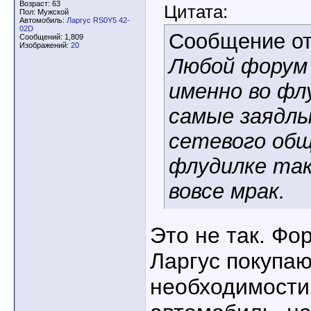
Возраст: 63
Цитата:
Пол: Мужской
Автомобиль:
Ларгус RS0Y5 42-
02D
Сообщение о
Сообщений: 1,809
Изображений:
20
Любой форум 
именно во фл
самые заядл
сетевого общ
флудилке так
вовсе мрак.
Это не так. Фо
Ларгус покупаю
необходимости