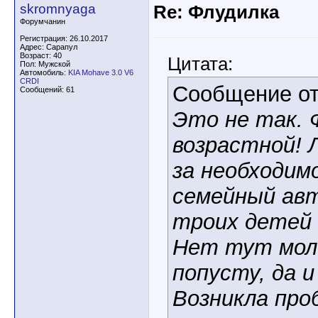
skromnyaga
Re: Флудилка
Форумчанин
Регистрация: 26.10.2017
Адрес: Сарапул
Возраст: 40
Цитата:
Пол: Мужской
Автомобиль:
KIA Mohave 3.0 V6
CRDI
Сообщение о
Сообщений: 61
Это не так.
возрастной! 
за необходи
семейный авт
троих детей 
Нет тут мол
попусту, да и
Возникла про