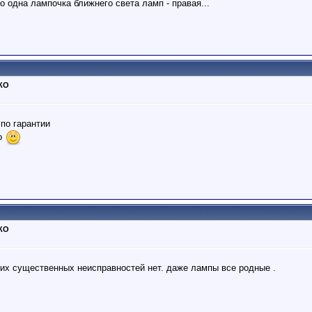
о одна лампочка ближнего света ламп - правая...
ТКО
55
 по гарантии
о
ТКО
аких существенных неисправностей нет. даже лампы все родные .