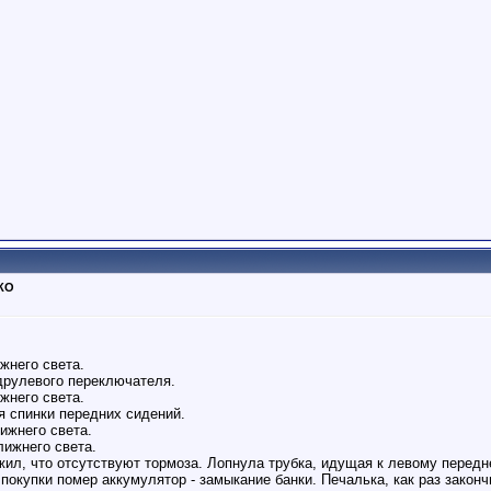
ТКО
жнего света.
одрулевого переключателя.
жнего света.
ся спинки передних сидений.
ижнего света.
лижнего света.
ужил, что отсутствуют тормоза. Лопнула трубка, идущая к левому передн
т покупки помер аккумулятор - замыкание банки. Печалька, как раз закончи