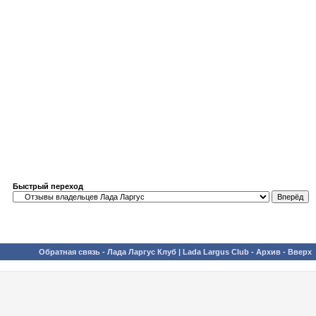
Быстрый переход
Обратная связь
-
Лада Ларгус Клуб | Lada Largus Club
-
Архив
-
Вверх