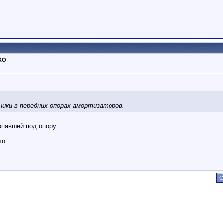
ТКО
ники в передних опорах амортизаторов.
опавшей под опору.
ло.
С