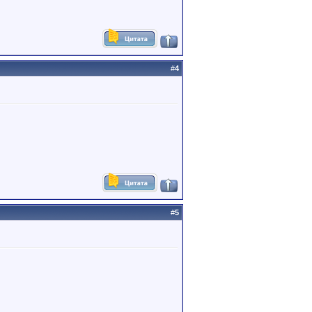
#
4
#
5