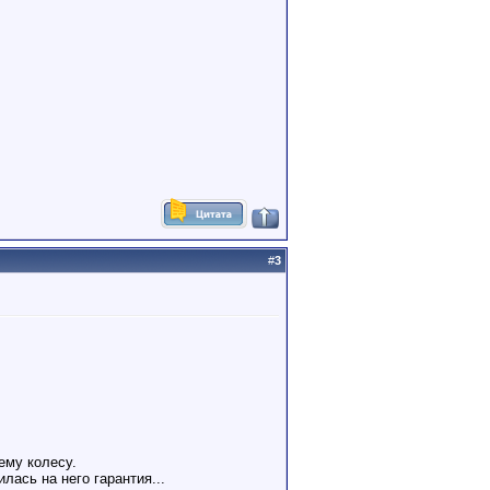
#
3
ему колесу.
лась на него гарантия...