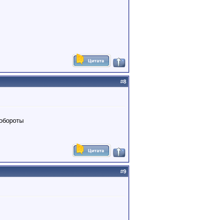
#
8
 обороты
#
9