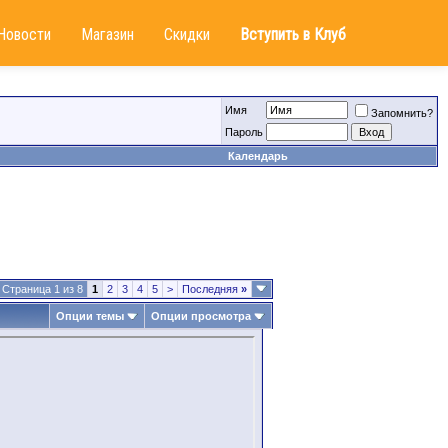
Новости
Магазин
Скидки
Вступить в Клуб
Имя
Запомнить?
Пароль
Календарь
Страница 1 из 8
1
2
3
4
5
>
Последняя
»
Опции темы
Опции просмотра