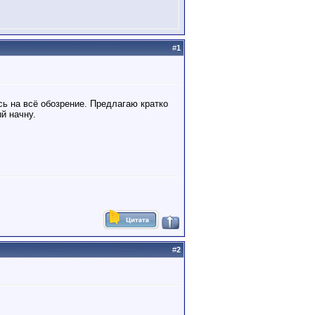
#
1
сь на всё обозрение. Предлагаю кратко
й начну.
#
2