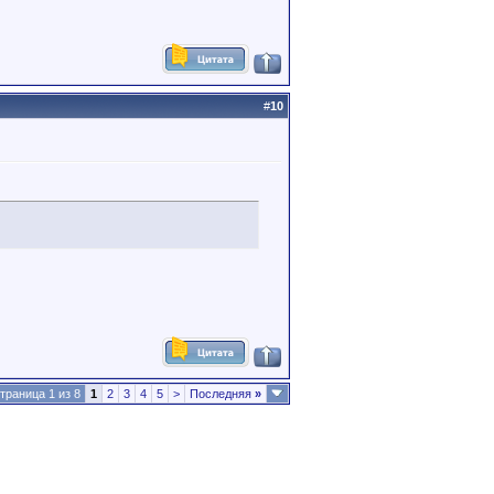
#
10
траница 1 из 8
1
2
3
4
5
>
Последняя
»