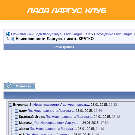
Официальный Лада Ларгус Клуб | Lada Largus Club
>
Обсуждение Lada Largus
Неисправности Ларгуса- писать КРАТКО
Регистрация
Вячеслав З.
Неисправности Ларгуса- писать...
23.01.2015,
22:32
oapv
Re: Неисправности Ларгуса-...
23.01.2015,
22:44
Красный Игорь
Re: Неисправности Ларгуса-...
24.01.2015,
13:12
Максим_
Re: Неисправности Ларгуса-...
24.01.2015,
17:50
alexxx
Re: Неисправности Ларгуса-...
25.01.2015,
14:10
n18
Re: Неисправности Ларгуса-...
26.01.2015,
11:06