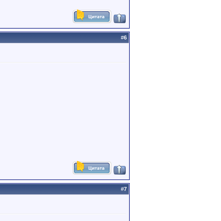
#
6
#
7