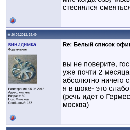
стеснялся смеяться
26.09.2012, 15:49
винидимка
Re: Белый список оф
Форумчанин
вы не поверите, гос
уже почти 2 месяца 
абсолютно ничего с
я в шоке- это слабо
Регистрация: 05.08.2012
Адрес: москва
(речь идет о Гермес
Возраст: 39
Пол: Мужской
москва)
Сообщений: 167