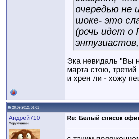
очередью не и
шоке- это сла
(речь идет о 
энтузиастов, 
Эка невидаль "Вы н
марта стою, третий
и хрен ли - хожу п
28.09.2012, 01:01
Андрей710
Re: Белый список оф
Форумчанин
с таким положение