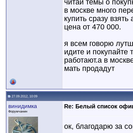
читай темы о покуп
в москве много пер
купить сразу взять 
цена от 470 000.
я всем говорю лутш
идите и покупайте 
работают.а в москв
мать продадут
27.09.2012, 10:09
винидимка
Re: Белый список оф
Форумчанин
ок, благодарю за со