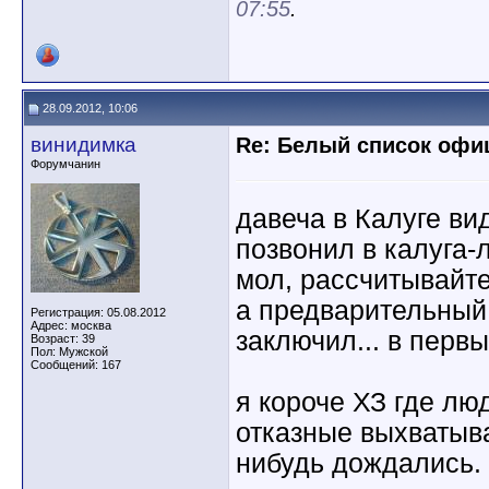
07:55
.
28.09.2012, 10:06
винидимка
Re: Белый список оф
Форумчанин
давеча в Калуге ви
позвонил в калуга-л
мол, рассчитывайте
а предварительный 
Регистрация: 05.08.2012
Адрес: москва
заключил... в первы
Возраст: 39
Пол: Мужской
Сообщений: 167
я короче ХЗ где люд
отказные выхватыва
нибудь дождались.