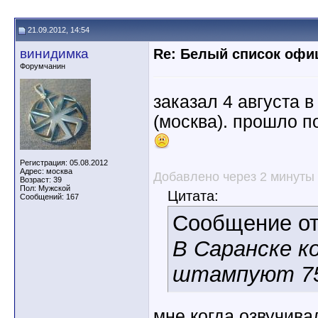
21.09.2012, 14:54
винидимка
Re: Белый список оф
Форумчанин
заказал 4 августа в
(москва). прошло п
Регистрация: 05.08.2012
Адрес: москва
Добавлено через 2 минуты
Возраст: 39
Пол: Мужской
Цитата:
Сообщений: 167
Сообщение о
В Саранске ко
штампуют 75
мне когда озвучива