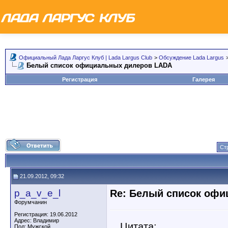
Официальный Лада Ларгус Клуб | Lada Largus Club
>
Обсуждение Lada Largus
Белый список официальных дилеров LADA
Регистрация
Галерея
Ст
21.09.2012, 09:32
p_a_v_e_l
Re: Белый список оф
Форумчанин
Регистрация: 19.06.2012
Адрес: Владимир
Цитата:
Пол: Мужской