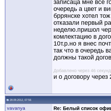
записаца мне все г
очередь а цвет и в
бррянске хотел тож
отказали первый ра
неделю.пришол чер
комлектацию в дог
10т.р.но я внес почт
так что в очередь 
должны такой догов
Добавлено через 46 секунд
и о договору через
28.09.2012, 07:56
vavanya
Re: Белый список оф