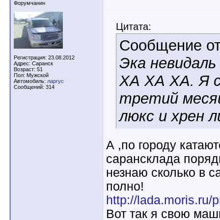
Форумчанин
Цитата:
Сообщение о
Регистрация: 23.08.2012
Эка невидаль
Адрес: Саранск
Возраст: 51
Пол: Мужской
ХА ХА ХА. Я 
Автомобиль:
ларгус
Сообщений: 314
третий меся
люкс и хрен л
А ,по городу катают
сарансклада поряд
незнаю сколько в с
полно!
http://lada.moris.ru/
Вот так я свою ма