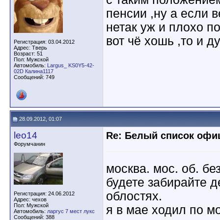
пенсии ,ну а если 
нетак уж и плохо по
вот чё хошь ,то и д
Регистрация: 03.04.2012
Адрес: Тверь
Возраст: 51
Пол: Мужской
Автомобиль:
Largus_ KS0Y5-42-
02D Калина1117
Сообщений: 749
28.09.2012, 01:07
leo14
Re: Белый список оф
Форумчанин
москва. мос. об. б
будете забирайте д
облостях.
Регистрация: 24.06.2012
Адрес: чехов
Пол: Мужской
я в мае ходил по м
Автомобиль:
ларгус 7 мест лукс
Сообщений: 388