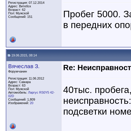
Регистрация: 07.12.2014
Адрес: Витебск
Возраст: 62
Пробег 5000. 
Пол: Мужской
Сообщений: 151
в передних опо
19.06.2015, 08:14
Вячеслав З.
Re: Неисправност
Форумчанин
Регистрация: 11.06.2012
Адрес: Самара
Возраст: 63
40тыс. пробега
Пол: Мужской
Автомобиль:
Ларгус RS0Y5 42-
02D
неисправность
Сообщений: 1,809
Изображений:
20
подсветки номе