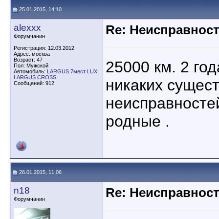
25.01.2015, 14:10
alexxx
Re: Неисправност
Форумчанин
Регистрация: 12.03.2012
Адрес: москва
Возраст: 47
25000 км. 2 год
Пол: Мужской
Автомобиль:
LARGUS 7мест LUX;
LARGUS CROSS
никаких сущес
Сообщений: 912
неисправностей
родные .
26.01.2015, 11:06
n18
Re: Неисправност
Форумчанин