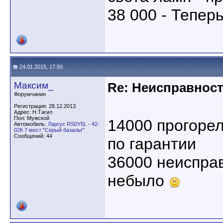
38 000 - Тепер
24.01.2015, 17:50
Максим_
Re: Неисправност
Форумчанин
Регистрация: 28.12.2013
Адрес: Н.Тагил
Пол: Мужской
14000 прогорел
Автомобиль:
Ларгус RS0Y5L - 42-
02К 7 мест "Серый базальт"
Сообщений: 44
по гарантии
36000 неиспра
небыло