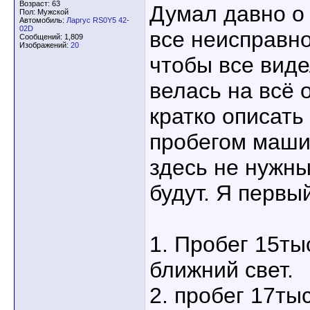
Возраст: 63
Думал давно о 
Пол: Мужской
Автомобиль:
Ларгус RS0Y5 42-
02D
все неисправно
Сообщений: 1,809
Изображений:
20
чтобы все виде
велась на всё 
кратко описать
пробегом маши
здесь не нужны
будут. Я первый
1. Пробег 15ты
ближний свет.
2. пробег 17ты