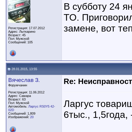
В субботу 24 я
ТО. Приговорил
замене, вот те
Регистрация: 17.07.2012
Адрес: Лыткарино
Возраст: 45
Пол: Мужской
Сообщений: 105
28.01.2015, 13:55
Вячеслав З.
Re: Неисправност
Форумчанин
Регистрация: 11.06.2012
Адрес: Самара
Возраст: 63
Ларгус товарищ
Пол: Мужской
Автомобиль:
Ларгус RS0Y5 42-
02D
6тыс., 1,5года
Сообщений: 1,809
Изображений:
20