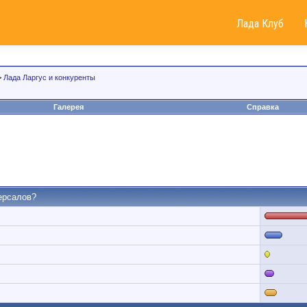
Лада Клуб
>
Лада Ларгус и конкуренты
Галерея
Справка
ерсалов?