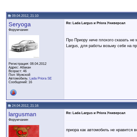
09.04.2012, 21:10
Seryoga
Re: Lada Largus и Priora Универсал
Форумчанин
Про Приору ниче плохого сказать не 
Largus, для работы возьму себе на п
Регистрация: 08.04.2012
Адрес: Абакан
Возраст: 46
Пол: Мужской
Автомобиль:
Lada Priora SE
Сообщений: 16
24.04.2012, 21:16
largusman
Re: Lada Largus и Priora Универсал
Форумчанин
приора как автомобиль не нравится 