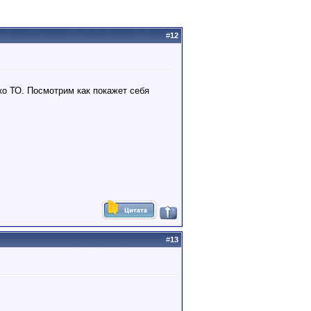
#
12
ько ТО. Посмотрим как покажет себя
#
13