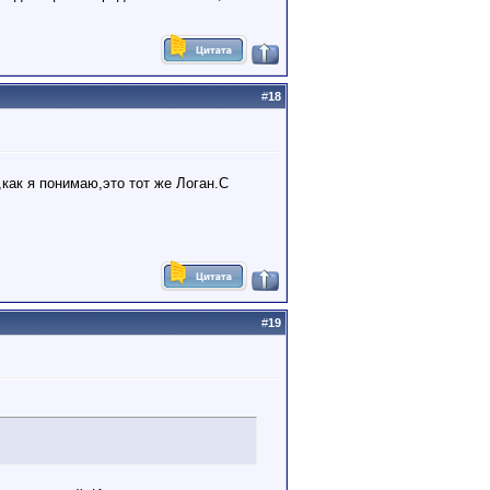
#
18
как я понимаю,это тот же Логан.С
#
19