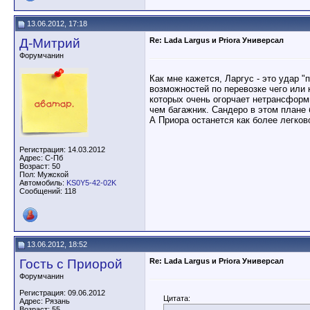
13.06.2012, 17:18
Д-Митрий
Re: Lada Largus и Priora Универсал
Форумчанин
Как мне кажется, Ларгус - это удар 
возможностей по перевозке чего или 
которых очень огорчает нетрансформи
чем багажник. Сандеро в этом плане 
А Приора останется как более легко
Регистрация: 14.03.2012
Адрес: С-Пб
Возраст: 50
Пол: Мужской
Автомобиль:
KS0Y5-42-02K
Сообщений: 118
13.06.2012, 18:52
Гость с Приорой
Re: Lada Largus и Priora Универсал
Форумчанин
Регистрация: 09.06.2012
Цитата:
Адрес: Рязань
Возраст: 55