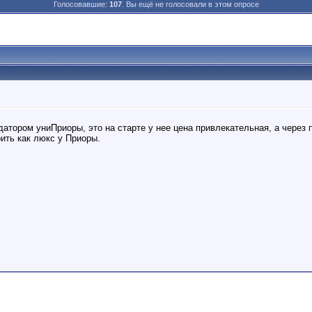
Голосовавшие:
107
. Вы ещё не голосовали в этом опросе
атором униПриоры, это на старте у нее цена привлекательная, а через 
оить как люкс у Приоры.