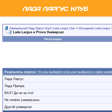
Официальный Лада Ларгус Клуб | Lada Largus Club
>
Обсуждение Lada Largus
Lada Largus и Priora Универсал
Регистрация
Результаты опроса
: Что вы выберете или уже выбрали в серии унив
Лада Ларгус.
Лада Приора.
ВАЗ? Да ни за что!
Не люблю универсалы.
Другой универсал.