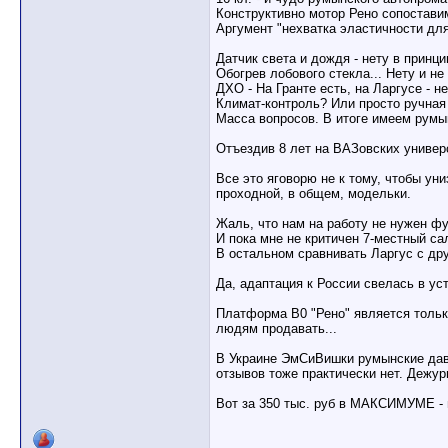
Конструктивно мотор Рено сопостави
Аргумент "нехватка эластичности для
Датчик света и дождя - нету в принц
Обогрев лобового стекла... Нету и н
ДХО - На Гранте есть, на Ларгусе - не
Климат-контроль? Или просто ручная
Масса вопросов. В итоге имеем румы
Отъездив 8 лет на ВАЗовских универс
Все это яговорю не к тому, чтобы ун
проходной, в общем, модельки.
Жаль, что нам на работу не нужен фу
И пока мне не критичен 7-местный 
В остальном сравнивать Ларгус с др
Да, адаптация к России свелась в ус
Платформа В0 "Рено" является тольк
людям продавать...
В Украине ЭмСиВишки румынские давн
отзывов тоже практически нет. Дежур
Вот за 350 тыс. руб в МАКСИМУМЕ - в