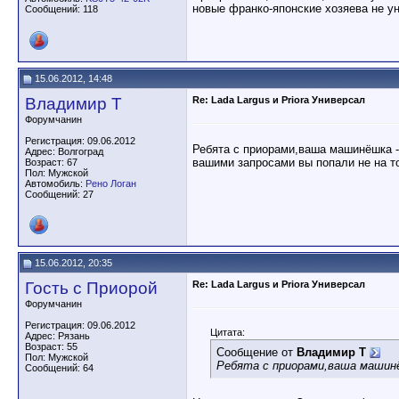
новые франко-японские хозяева не у
Сообщений: 118
15.06.2012, 14:48
Владимир Т
Re: Lada Largus и Priora Универсал
Форумчанин
Регистрация: 09.06.2012
Ребята с приорами,ваша машинёшка -
Адрес: Волгоград
вашими запросами вы попали не на т
Возраст: 67
Пол: Мужской
Автомобиль:
Рено Логан
Сообщений: 27
15.06.2012, 20:35
Гость с Приорой
Re: Lada Largus и Priora Универсал
Форумчанин
Регистрация: 09.06.2012
Цитата:
Адрес: Рязань
Возраст: 55
Сообщение от
Владимир Т
Пол: Мужской
Ребята с приорами,ваша машинё
Сообщений: 64