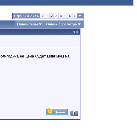
Страница 2 из 6
<
1
2
3
4
5
6
>
Опции темы
Опции просмотра
#
11
пол-годика ее цена будет минимум на