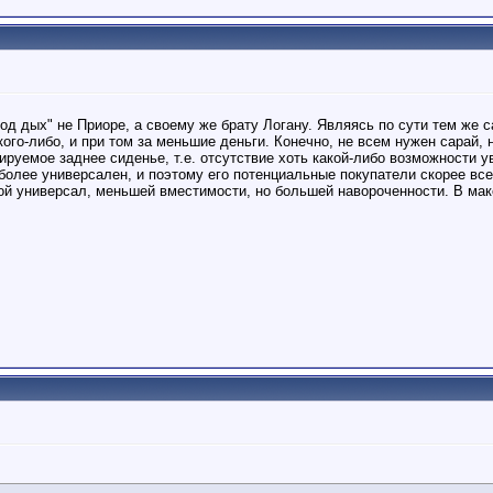
"под дых" не Приоре, а своему же брату Логану. Являясь по сути тем же
кого-либо, и при том за меньшие деньги. Конечно, не всем нужен сарай, 
руемое заднее сиденье, т.е. отсутствие хоть какой-либо возможности у
более универсален, и поэтому его потенциальные покупатели скорее все
вой универсал, меньшей вместимости, но большей навороченности. В ма