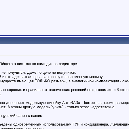
бщего в них только шильдик на радиаторе.
 не получится. Даже по цене не получится.
и это адекватная цена за хорошую современную машину.
имуществ имеющая ТОЛЬКО размеры, в аналогичной комплектации - ско
ьно хороших и правильных технических решений по эргономике и бортов
.
чно дополняет модельную линейку АвтоВАЗа. Повторюсь, кроме размеро
нет. А чтобы другую модель "убить" - только этого недостаточно.
нцузский салон с нашим.
ъедены одновременным использованием ГУР и кондиционера. Желающие м
нервно курит в сторонке...