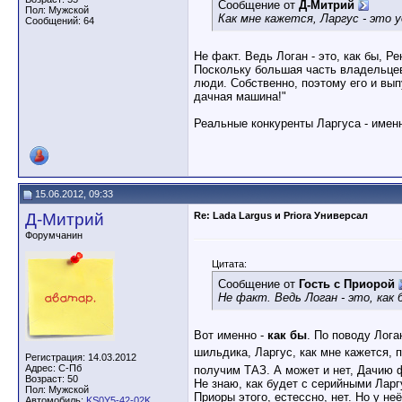
Сообщение от
Д-Митрий
Пол: Мужской
Как мне кажется, Ларгус - это у
Сообщений: 64
Не факт. Ведь Логан - это, как бы, Р
Поскольку большая часть владельцев
люди. Собственно, поэтому его и выпу
дачная машина!"
Реальные конкуренты Ларгуса - именн
15.06.2012, 09:33
Д-Митрий
Re: Lada Largus и Priora Универсал
Форумчанин
Цитата:
Сообщение от
Гость с Приорой
Не факт. Ведь Логан - это, как 
Вот именно -
как бы
. По поводу Лога
шильдика, Ларгус, как мне кажется, 
Регистрация: 14.03.2012
Адрес: С-Пб
получим ТАЗ. А может и нет, Дачию ф
Возраст: 50
Не знаю, как будет с серийными Лар
Пол: Мужской
Приоры этого, естессно, нет. Но у н
Автомобиль:
KS0Y5-42-02K