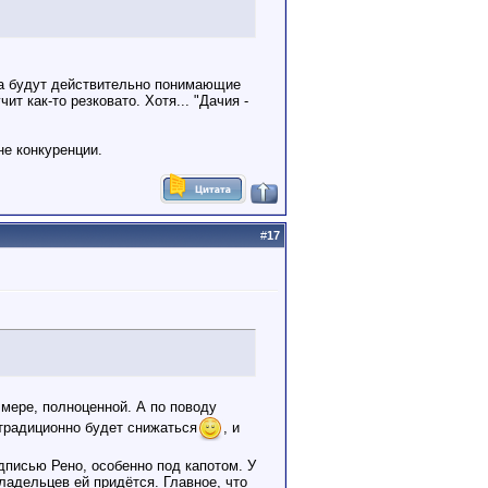
на будут действительно понимающие
т как-то резковато. Хотя... "Дачия -
не конкуренции.
#
17
 мере, полноценной. А по поводу
 традиционно будет снижаться
, и
дписью Рено, особенно под капотом. У
владельцев ей придётся. Главное, что