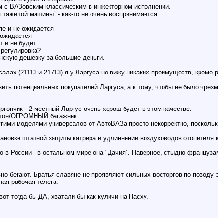
м с ВАЗовским классическим в инжекторном исполнении.
 тяжелой машины" - как-то не очень воспринимается...
ипе и не ожидается
е ожидается
т и не будет
 регулировка?
нскую дешевку за большие деньги.
алах (21113 и 21713) я у Ларгуса не вижу никаких преимуществ, кроме 
изить потенциальных покупателей Ларгуса, а к тому, чтобы не было чрез
ргончик - 2-местный Ларгус очень хорош будет в этом качестве.
салон/ОГРОМНЫЙ багажник.
угими моделями универсалов от АвтоВАЗа просто некорректно, поскольку
тановке штатной защиты катрера и удлиннении воздуховодов отопителя 
о в России - в остальном мире она "Дачия". Наверное, стыдно францу
о бегают. Братья-славяне не проявляют сильных восторгов по поводу 
ная рабочая телега.
от тогда бы ДА, хватали бы как куличи на Пасху.