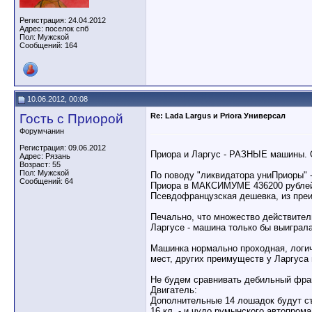
Регистрация: 24.04.2012
Адрес: поселок спб
Пол: Мужской
Сообщений: 164
10.06.2012, 00:08
Гость с Приорой
Re: Lada Largus и Priora Универсал
Форумчанин
Регистрация: 09.06.2012
Приора и Ларгус - РАЗНЫЕ машины. О
Адрес: Рязань
Возраст: 55
Пол: Мужской
По поводу "ликвидатора униПриоры" -
Сообщений: 64
Приора в МАКСИМУМЕ 436200 рублей 
Псевдофранцузская дешевка, из пре
Печально, что множество действител
Ларгусе - машина только бы выиграла
Машинка нормально проходная, логи
мест, других преимуществ у Ларгуса 
Не будем сравнивать дебильный фра
Двигатель:
Дополнительные 14 лошадок будут с
16 кл. - и чудо румынского автопрома 