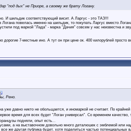
дар "под дых" не Приоре, а своему же брату Логану.
ено. И шильдик соответствующий висит. А Ларгус - это ТАЗ!!!
 Логана повелась именно на шильдик, то покупать Ларгус вместо Лога
стили под маркой "Лада" - марка "Дачия" совсем у нас неизвестна и звучи
о дорогие 7-местные ино. А тут он при цене ок. 400 килорублей просто в
бы, Рено.
на уже давно никто не обольщается, и иномаркой не считает. По крайней
первое время для всех будет "Логан универсал". Со временем качество,
ранцузы подняли, опыт есть...
гусами, а на выставочном довольно много деталюшек с эмблемой или на
её все же другая публика будет, хотя поделиться частью потенциальных 