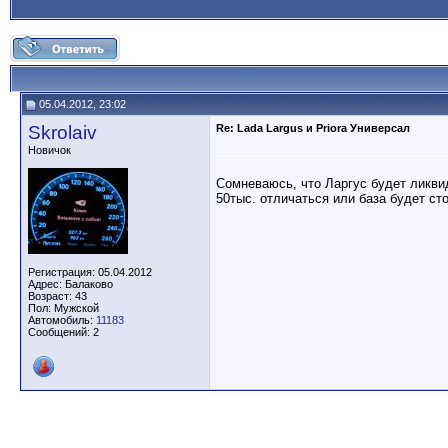
05.04.2012, 23:02
Skrolaiv
Re: Lada Largus и Priora Универсал
Новичок
Сомневаюсь, что Ларгус будет ликвид
50тыс. отличаться или база будет ст
Регистрация: 05.04.2012
Адрес: Балаково
Возраст: 43
Пол: Мужской
Автомобиль:
11183
Сообщений: 2