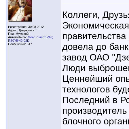
Коллеги, Друзь
Экономическая
Регистрация: 30.08.2012
Адрес: Дзержинск
правительства 
Пол: Мужской
Автомобиль:
Люкс 7 мест V16;
RS0Y5-42-02D
довела до банк
Сообщений: 517
завод ОАО "Дз
Люди выброшен
Ценнейший опы
технологов буд
Последний в Р
производитель 
блочного орган