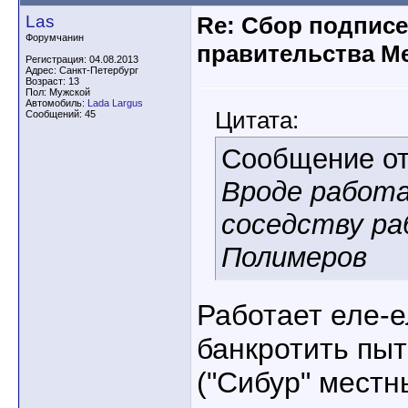
Las
Re: Сбор подписе
Форумчанин
правительства М
Регистрация: 04.08.2013
Адрес: Санкт-Петербург
Возраст: 13
Пол: Мужской
Автомобиль:
Lada Largus
Цитата:
Сообщений: 45
Сообщение о
Вроде работ
соседству р
Полимеров
Работает еле-
банкротить пыт
("Сибур" местн