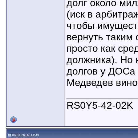
долг около ми
(иск в арбитра
чтобы имущест
вернуть таким 
просто как сре
должника). Но 
долгов у ДОСа к
Медведев винов
____________
RS0Y5-42-02K
06.07.2014, 11:39