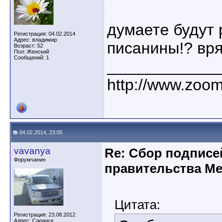
думаете будут 
Регистрация: 04.02.2014
Адрес: владимир
писанины!? вря
Возраст: 52
Пол: Женский
Сообщений: 1
____________
http://www.zoo
04.02.2014, 23:05
vavanya
Re: Сбор подписей
Форумчанин
правительства М
Цитата:
Регистрация: 23.08.2012
Адрес: Саранск