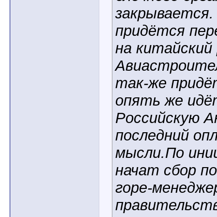
закрывается
придётся пер
на китайский
Авиастроите
так-же придё
опять же идё
Российскую А
последний оп
мысли.По ин
начат сбор п
горе-менедже
правительств