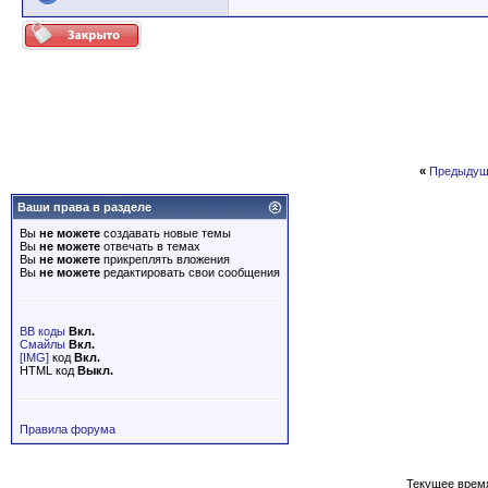
«
Предыдущ
Ваши права в разделе
Вы
не можете
создавать новые темы
Вы
не можете
отвечать в темах
Вы
не можете
прикреплять вложения
Вы
не можете
редактировать свои сообщения
BB коды
Вкл.
Смайлы
Вкл.
[IMG]
код
Вкл.
HTML код
Выкл.
Правила форума
Текущее врем