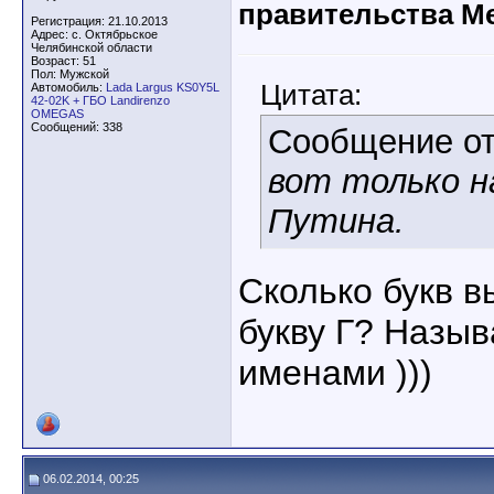
правительства М
Регистрация: 21.10.2013
Адрес: с. Октябрьское
Челябинской области
Возраст: 51
Пол: Мужской
Цитата:
Автомобиль:
Lada Largus KS0Y5L
42-02K + ГБО Landirenzo
OMEGAS
Сообщений: 338
Сообщение о
вот только н
Путина.
Сколько букв в
букву Г? Назы
именами )))
06.02.2014, 00:25