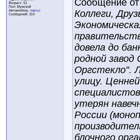
Сообщение о
Возраст: 51
Пол: Мужской
Коллеги, Друз
Автомобиль:
ларгус
Сообщений: 314
Экономическа
правительств
довела до ба
родной завод
Оргстекло". 
улицу. Ценне
специалистов
утерян навечн
России (моно
производител
блочного орг