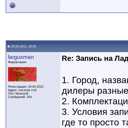
29.06.2012, 18:08
largusman
Re: Запись на Ла
Форумчанин
1. Город, назв
Регистрация: 24.04.2012
дилеры разны
Адрес: поселок спб
Пол: Мужской
Сообщений: 164
2. Комплектац
3. Условия запи
где то просто т