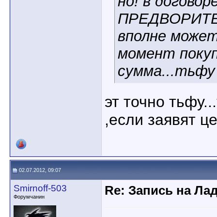
но! в договор
ПРЕДВОРИТЕ
вполне может
момент покуп
сумма...тьфу 
эт точно тьфу..
,если заявят ц
02.07.2012, 09:07
Smirnoff-503
Re: Запись на Ла
Форумчанин