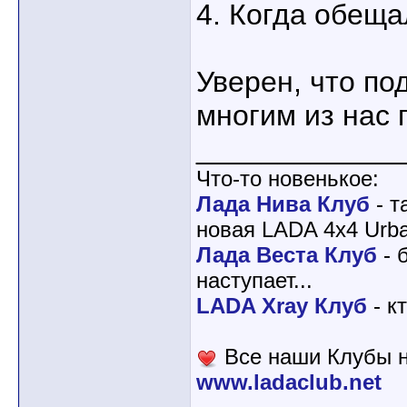
4. Когда обеща
Уверен, что по
многим из нас 
____________
Что-то новенькое:
Лада Нива Клуб
- т
новая LADA 4x4 Urba
Лада Веста Клуб
- 
наступает...
LADA Xray Клуб
- к
Все наши Клубы н
www.ladaclub.net