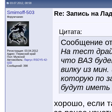
03.07.2012, 08:58
Smirnoff-503
Re: Запись на Ла
Форумчанин
Цитата:
Сообщение о
На тест драй
Регистрация: 03.04.2012
Адрес: Пермский край
Пол: Мужской
что ВАЗ буд
Автомобиль:
Ларгус RSOY5-42-
02D
Сообщений: 398
вилку из мин.
которую по з
будут иметь
хорошо, если та