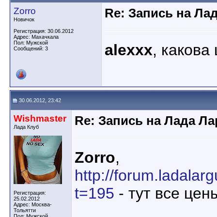
Zorro
Re: Запись на Ла
Новичок
Регистрация: 30.06.2012
Адрес: Махачкала
Пол: Мужской
alexxx
, какова
Сообщений: 3
30.06.2012, 23:42
Wishmaster
Re: Запись на Лада Ла
Лада Клуб
Zorro
,
http://forum.ladala
t=195
- тут все цены
Регистрация:
25.02.2012
Адрес: Москва-
________________
Тольятти
Пол: Мужской