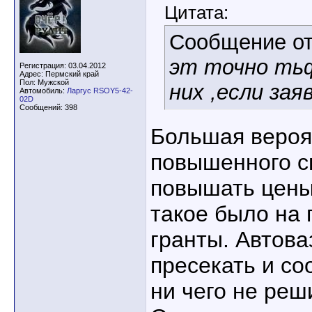
Цитата:
Сообщение о
эт точно тьф
Регистрация: 03.04.2012
Адрес: Пермский край
Пол: Мужской
них ,если зая
Автомобиль:
Ларгус RSOY5-42-
02D
Сообщений: 398
Большая вероят
повышенного с
повышать цены
такое было на 
гранты. Автова
пресекать и со
ни чего не реш