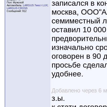
записался в ко
Пол: Мужской
Автомобиль:
LARGUS 7мест LUX;
LARGUS CROSS
москва, ООО"А
Сообщений: 912
семиместный л
оставил 10 000
предворительн
изначально сро
оговорен в 90 
просьбе сделал
удобнее.
Добавлено через 6 
з.ы.