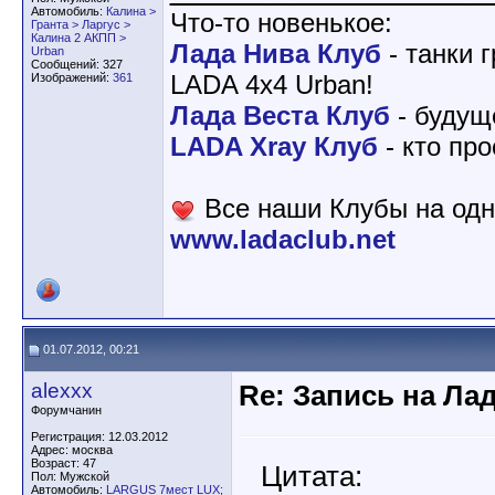
Автомобиль:
Калина >
Что-то новенькое:
Гранта > Ларгус >
Калина 2 АКПП >
Лада Нива Клуб
- танки 
Urban
Сообщений: 327
LADA 4x4 Urban!
Изображений:
361
Лада Веста Клуб
- будущ
LADA Xray Клуб
- кто пр
Все наши Клубы на одн
www.ladaclub.net
01.07.2012, 00:21
alexxx
Re: Запись на Ла
Форумчанин
Регистрация: 12.03.2012
Адрес: москва
Возраст: 47
Цитата:
Пол: Мужской
Автомобиль:
LARGUS 7мест LUX;