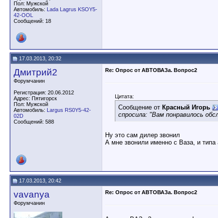
Пол: Мужской
Автомобиль:
Lada Lagrus KSOY5-
42-OOL
Сообщений: 18
17.03.2013, 20:32
Дмитрий2
Re: Опрос от АВТОВАЗа. Вопрос2
Форумчанин
Регистрация: 20.06.2012
Цитата:
Адрес: Пятигорск
Пол: Мужской
Сообщение от
Красный Игорь
Автомобиль:
Largus RS0Y5-42-
спросила: "Вам понравилось обс
02D
Сообщений: 588
Ну это сам дилер звонил
А мне звонили именно с Ваза, и типа 
17.03.2013, 20:42
vavanya
Re: Опрос от АВТОВАЗа. Вопрос2
Форумчанин