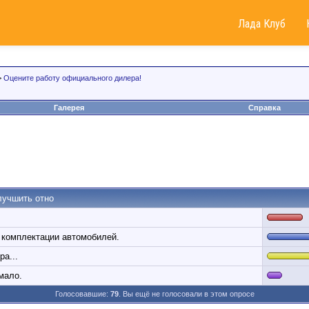
Лада Клуб
>
Оцените работу официального дилера!
Галерея
Справка
лучшить отно
и комплектации автомобилей.
а...
мало.
Голосовавшие:
79
. Вы ещё не голосовали в этом опросе