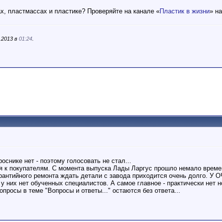
ах, пластмассах и пластике? Проверяйте на канале «
Пластик в жизни
» н
.2013 в
01:24
.
оснике нет - поэтому голосовать не стал...
я к покупателям. С момента выпуска Лады Ларгус прошло немало времен
арантийного ремонта ждать детали с завода приходится очень долго. У
о у них нет обученных специалистов. А самое главное - практически нет
просы в теме "Вопросы и ответы..." остаются без ответа...