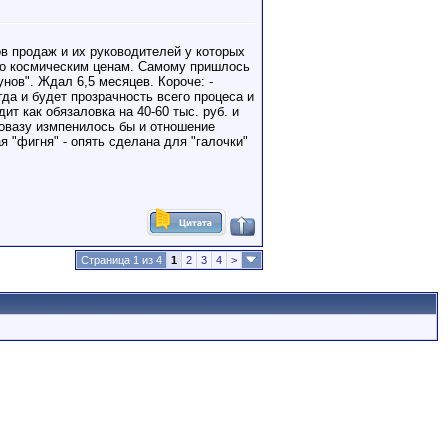
ов продаж и их руководителей у которых
 по космическим ценам. Самому пришлось
унов". Ждал 6,5 месяцев. Короче: -
да и будет прозрачность всего процеса и
ит как обязаловка на 40-60 тыс. руб. и
товазу измпенилось бы и отношение
 "фигня" - опять сделана для "галочки"
Страница 1 из 4
1
2
3
4
>