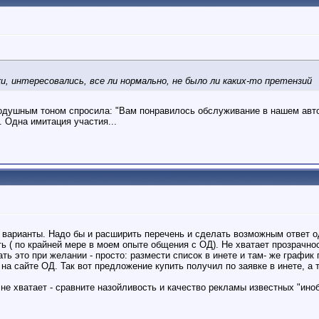
ки, интересовались, все ли нормально, не было ли каких-то претензий
одушным тоном спросила: "Вам понравилось обслуживание в нашем автос
.. Одна имитация участия...
варианты. Надо бы и расширить перечень и сделать возможным ответ од
ть ( по крайней мере в моем опыте общения с ОД). Не хватает прозрачно
ть это при желании - просто: размести список в инете и там- же график
 на сайте ОД. Так вот предложение купить получил по заявке в инете, а т
не хватает - сравните назойливость и качество рекламы известных "иноб