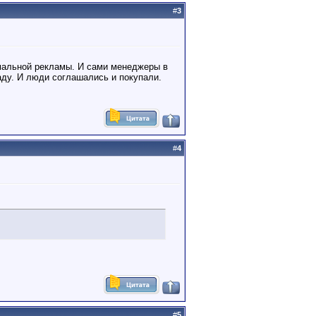
#
3
рмальной рекламы. И сами менеджеры в
аду. И люди соглашались и покупали.
#
4
#
5