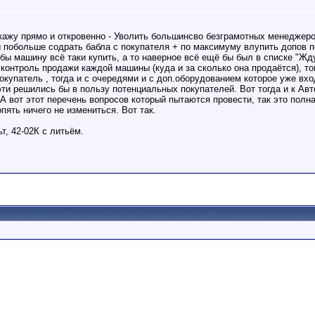
скажу прямо и откровенно - Уволить большинсво безграмотных менеджер
бы побольше содрать бабла с покупателя + по максимуму влупить допов
-бы машину всё таки купить, а то наверное всё ещё бы был в списке "Жд
контроль продажи каждой машины (куда и за сколько она продаётся), тог
купатель , тогда и с очередями и с доп.оборудованием которое уже вход
эти решились бы в пользу потенциальных покупателей. Вот тогда и к Ав
вот этот перечень вопросов который пытаются провести, так это полная
опять ничего не измениться. Вот так.
т, 42-02К c литьём.