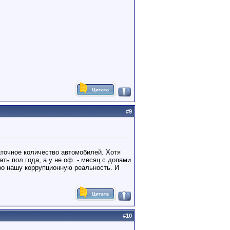
#
9
аточное количество автомобилей. Хотя
ть пол года, а у не оф. - месяц с допами
про нашу коррупционную реальность. И
#
10