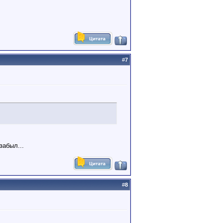
#
7
забыл...
#
8