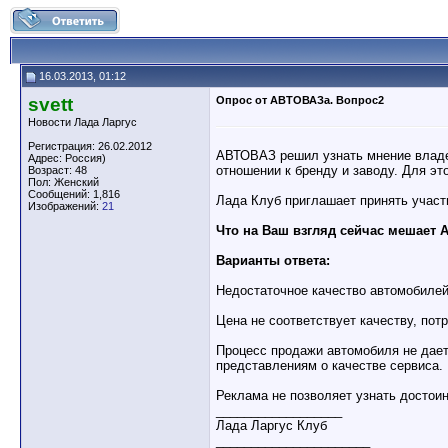
16.03.2013, 01:12
svett
Опрос от АВТОВАЗа. Вопрос2
Новости Лада Ларгус
Регистрация: 26.02.2012
АВТОВАЗ решил узнать мнение владе
Адрес: Россия)
отношении к бренду и заводу. Для э
Возраст: 48
Пол: Женский
Сообщений: 1,816
Лада Клуб приглашает принять участ
Изображений:
21
Что на Ваш взгляд сейчас мешает
Варианты ответа:
Недостаточное качество автомобилей
Цена не соответствует качеству, пот
Процесс продажи автомобиля не дает
представлениям о качестве сервиса.
Реклама не позволяет узнать достоин
__________________
Лада Ларгус Клуб
______________________