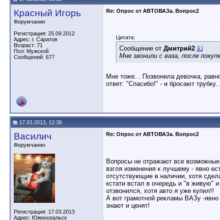
Красный Игорь
Re: Опрос от АВТОВАЗа. Вопрос2
Форумчанин
Регистрация: 25.09.2012
Цитата:
Адрес: г. Саратов
Возраст: 71
Сообщение от
Дмитрий2
Пол: Мужской
Мне звонили с ваза, после покуп
Сообщений: 677
Мне тоже... Позвонила девочка, равн
ответ: "Спасибо!" - и бросают трубку.
17.03.2013, 12:36
Василич
Re: Опрос от АВТОВАЗа. Вопрос2
Форумчанин
Вопросы не отражают все возможные 
взгля изменения к лучшему - явно ес
отсутствующие в наличии, хотя сдела
кстати встал в очередь и "в живую" и
отзвонился, хотя авто я уже купил!!
А вот грамотной рекламы ВАЗу -явно 
знают и ценят!
Регистрация: 17.03.2013
Адрес: Южноуральск