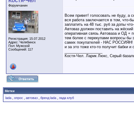
Костя-Чел
Форумчанин
Всем привет! голосовать не буду, а 
вся работа заключается в том, что-
заплатить на 48 тыс. руб за допы что
Автоваз должен поставить на жёский 
оперативная связь Автоваза и ОД + по
тем более с перекупами вопросы бы 
Регистрация: 15.07.2012
самих покупателей - НАС РОССИЯН! А 
Адрес: Челябинск
Пол: Мужской
и за это тоже кто-то получит бабки и 
Сообщений: 117
__________________
Костя-Чел. Ларик Люкс, Серый базаль
Метки
lada
,
опрос
,
автоваз
,
бренд lada
,
лада клуб