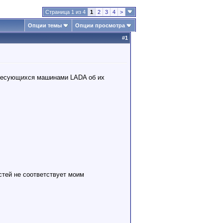
Страница 1 из 4
1
2
3
4
>
Опции темы
Опции просмотра
#
1
ересующихся машинами LADA об их
стей не соответствует моим