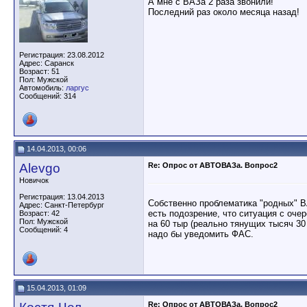
А мне с ВАЗа 2 раза звонили!
Последний раз около месяца назад!
Регистрация: 23.08.2012
Адрес: Саранск
Возраст: 51
Пол: Мужской
Автомобиль:
ларгус
Сообщений: 314
14.04.2013, 00:06
Alevgo
Re: Опрос от АВТОВАЗа. Вопрос2
Новичок
Регистрация: 13.04.2013
Собственно проблематика "родных" В
Адрес: Санкт-Петербург
есть подозрение, что ситуация с оче
Возраст: 42
Пол: Мужской
на 60 тыр (реально тянущих тысяч 30
Сообщений: 4
надо бы уведомить ФАС.
15.04.2013, 01:09
Re: Опрос от АВТОВАЗа. Вопрос2