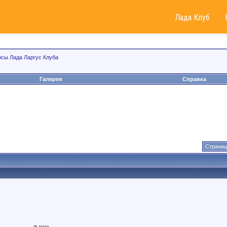
Лада Клуб
рсы Лада Ларгус Клуба
Галерея
Справка
Страниц