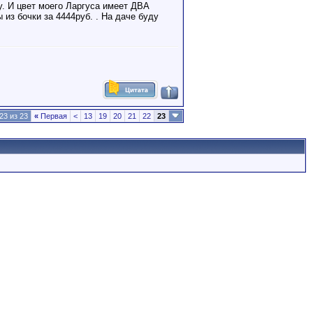
. И цвет моего Ларгуса имеет ДВА
 из бочки за 4444руб. . На даче буду
23 из 23
«
Первая
<
13
19
20
21
22
23