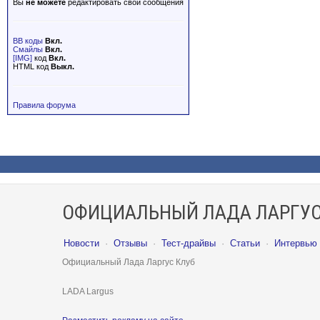
Вы
не можете
редактировать свои сообщения
BB коды
Вкл.
Смайлы
Вкл.
[IMG]
код
Вкл.
HTML код
Выкл.
Правила форума
ОФИЦИАЛЬНЫЙ ЛАДА ЛАРГУС
Новости
·
Отзывы
·
Тест-драйвы
·
Статьи
·
Интервью
Официальный Лада Ларгус Клуб
LADA Largus