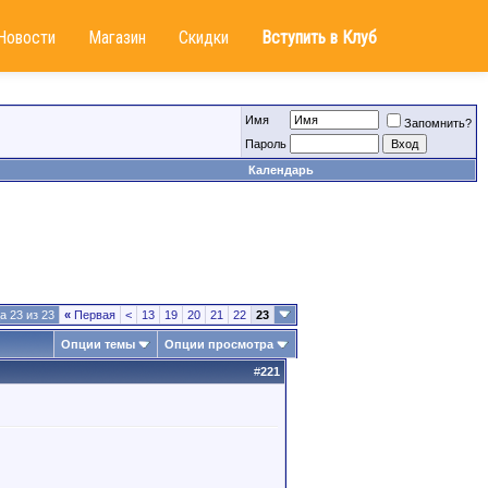
Новости
Магазин
Скидки
Вступить в Клуб
Имя
Запомнить?
Пароль
Календарь
а 23 из 23
«
Первая
<
13
19
20
21
22
23
Опции темы
Опции просмотра
#
221