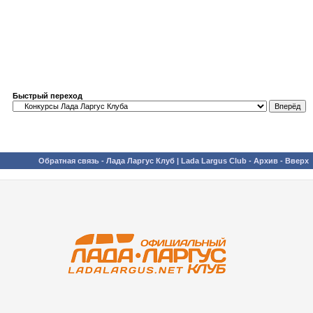
Быстрый переход
Обратная связь
-
Лада Ларгус Клуб | Lada Largus Club
-
Архив
-
Вверх