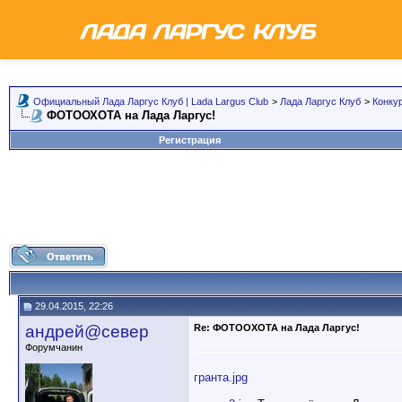
Официальный Лада Ларгус Клуб | Lada Largus Club
>
Лада Ларгус Клуб
>
Конку
ФОТООХОТА на Лада Ларгус!
Регистрация
29.04.2015, 22:26
андрей@север
Re: ФОТООХОТА на Лада Ларгус!
Форумчанин
гранта.jpg