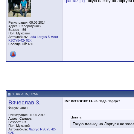
гранта2.jpg
Такую плёнку на Ларгуся н
Регистрация: 09.06.2014
Адрес: Северодвинск
Возраст: 56
Пол: Мужской
Автомобиль:
Lada Largus 5-мест.
KSOY5-42- 02К
Сообщений: 480
30.04.2015, 06:54
Вячеслав З.
Re: ФОТООХОТА на Лада Ларгус!
Форумчанин
Регистрация: 11.06.2012
Цитата:
Адрес: Самара
Возраст: 63
Такую плёнку на Ларгуся не желае
Пол: Мужской
Автомобиль:
Ларгус RS0Y5 42-
02D