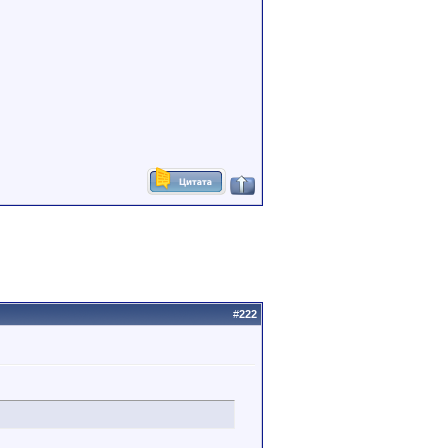
#
222