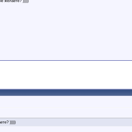
е желаете? )))))
те? )))))