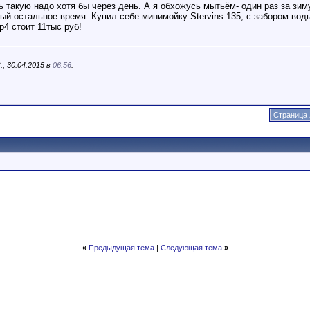
кую надо хотя бы через день. А я обхожусь мытьём- один раз за зиму
ный остальное время. Купил себе минимойку Stervins 135, с забором воды
4 стоит 11тыс руб!
; 30.04.2015 в
06:56
.
Страница 
«
Предыдущая тема
|
Следующая тема
»