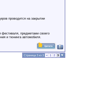
еров проводится на закрытии
и фестиваля, предметами своего
ения и тюнинга автомобиля.
Страница 3 из 3
<
1
2
3