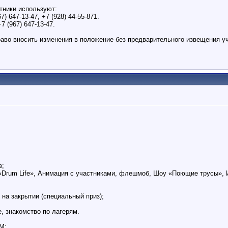
стники используют:
) 647-13-47, +7 (928) 44-55-871.
7 (967) 647-13-47.
раво вносить изменения в положение без предварительного извещения уч
в;
«Drum Life», Анимация с участниками, флешмоб, Шоу «Поющие трусы», 
 на закрытии (специальный приз);
, знакомство по лагерям.
М;