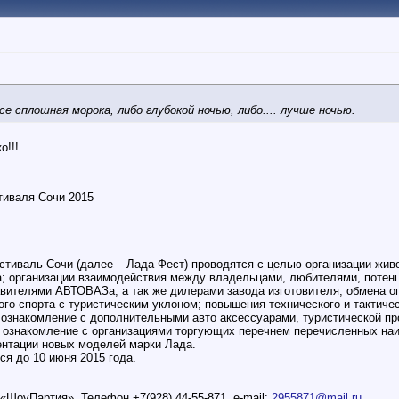
е сплошная морока, либо глубокой ночью, либо.... лучше ночью.
о!!!
тиваля Сочи 2015
стиваль Сочи (далее – Лада Фест) проводятся с целью организации жи
; организации взаимодействия между владельцами, любителями, поте
вителями АВТОВАЗа, а так же дилерами завода изготовителя; обмена о
ого спорта с туристическим уклоном; повышения технического и тактиче
ознакомление с дополнительными авто аксессуарами, туристической п
, ознакомление с организациями торгующих перечнем перечисленных н
ентации новых моделей марки Лада.
ся до 10 июня 2015 года.
«ШоуПартия». Телефон +7(928) 44-55-871, e-mail:
2955871@mail.ru