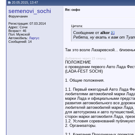
20.05.2015, 13:47
semenovi_sochi
Re: скфо
Форумчанин
Регистрация: 07.03.2014
Цитата:
Адрес: Сочи
Возраст: 46
Сообщение от
alkor
Пол: Мужской
Ребята, ну ехать к вам от Туапс
Автомобиль:
Ларгус
Сообщений: 14
Так это возле Лазаревской... близеньк
Добавлено через 15 секунд
ПОЛОЖЕНИЕ
о проведении первого Авто Лада Фес
(LADA-FEST SOCHI)
1. Общие положения.
1.1. Первый ежегодный Авто Лада Фе
любителями автомобилей марки Лада
марки Лада и официальными предста
развития автомобильного все дорожн
любителей автомобилей марки Лада, 
для автотуризма и авто путешествий
сторон марки автомобиля Лада, през
1.2. Условия соревнований публикуют
2. Организаторы.
2.1. Компания Праздничных проектов 