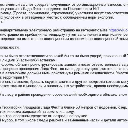
ествляется за счет средств полученных от организационных взносов, сп
а на участие в Лада Фест определяется Приложением №1.
команд (Проезд, проживание, страхование) участники несут самостоятел
ых условиях в отведенных местах с соблюдением норм экологии.
т.
предварительную электронную регистрацию на интернет-сайте
https://vk.
регистрацию по прибытии на площадку путем заполнения и подписания р
передается вместе с организационным взносом в организационный коми
зопасности.
 то ни было ответственности за какой бы то ни было ущерб, причиненны
и лицами Участнику/Участникам.
й форме, обязан проинструктировать экипаж и несет ответственность за 
 в процессе проведения Лада Фест по площадке осуществляются с вкл
 в автомобиле должны быть пристегнуты ремнями безопасности. Участн
а территории РФ.
 огонь на земле, бросать окурки, спички и другие предметы которые мог
кается только в мангалах и аналогичных устройствах, приняв необходи
й в лесу в районе проведения соревнований необходимо в обязательном
 территории площадки Лада Фест и ближе 50 метров от водоемов, озер, 
технических жидкостей на землю и в воду.
и в транспортном средстве огнестрельное оружие.
й мусор, в том числе следы ремонта и замененные части и детали автом