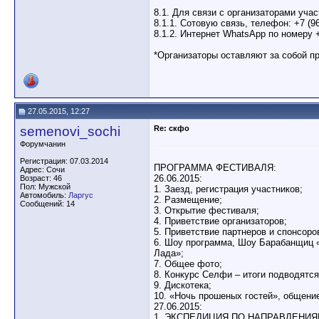
8.1. Для связи с организаторами уча
8.1.1. Сотовую связь, телефон: +7 (967
8.1.2. Интернет WhatsApp по номеру +
*Организаторы оставляют за собой п
27.05.2015, 12:27
semenovi_sochi
Re: скфо
Форумчанин
Регистрация: 07.03.2014
ПРОГРАММА ФЕСТИВАЛЯ:
Адрес: Сочи
26.06.2015:
Возраст: 46
Пол: Мужской
1. Заезд, регистрация участников;
Автомобиль:
Ларгус
2. Размещение;
Сообщений: 14
3. Открытие фестиваля;
4. Приветствие организаторов;
5. Приветствие партнеров и спонсоро
6. Шоу программа, Шоу Барабанщиц 
Лада»;
7. Общее фото;
8. Конкурс Селфи – итоги подводятся
9. Дискотека;
10. «Ночь прошеных гостей», общение
27.06.2015:
1. ЭКСПЕДИЦИЯ ПО НАПРАВЛЕНИЯ