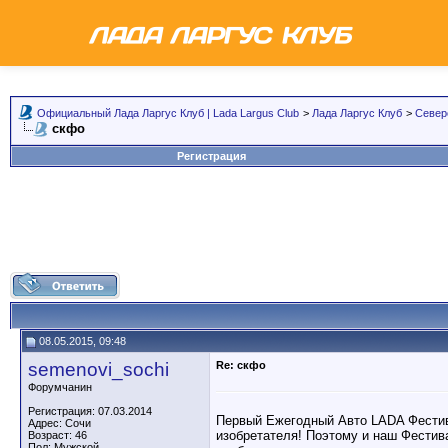
Официальный Лада Ларгус Клуб | Lada Largus Club
>
Лада Ларгус Клуб
>
Север
скфо
Регистрация
08.05.2015, 09:48
semenovi_sochi
Re: скфо
Форумчанин
Регистрация: 07.03.2014
Первый Ежегодный Авто LADA Фестив
Адрес: Сочи
изобретателя! Поэтому и наш Фестив
Возраст: 46
Пол: Мужской