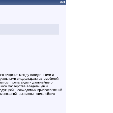
#
23
вого общения между владельцами и
нциальными владельцами автомобилей
пытом; пропаганды и дальнейшего
ского мастерства владельцев и
родукцией, необходимых приспособлений
аименований, выявления сильнейших