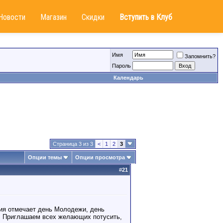
Новости
Магазин
Скидки
Вступить в Клуб
Имя
Запомнить?
Пароль
Календарь
Страница 3 из 3
<
1
2
3
Опции темы
Опции просмотра
#
21
ия отмечает день Молодежи, день
о! Приглашаем всех желающих потусить,