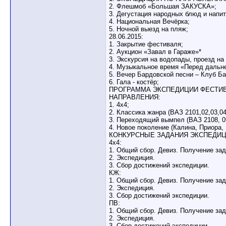
2. Флешмоб «Большая ЗАКУСКА»;
3. Дегустация народных блюд и напит
4. Национальная Вечёрка;
5. Ночной выезд на пляж;
28.06.2015:
1. Закрытие фестиваля;
2. Аукцион «Завал в Гараже»*
3. Экскурсия на водопады, проезд на
4. Музыкальное время «Перед дальне
5. Вечер Бардовской песни – Клуб Ба
6. Гала - костёр;
ПРОГРАММА ЭКСПЕДИЦИИ ФЕСТИВ
НАПРАВЛЕНИЯ:
1. 4х4;
2. Классика жанра (ВАЗ 2101,02,03,04
3. Переходящий вымпел (ВАЗ 2108, 09,
4. Новое поколение (Калина, Приора, 
КОНКУРСНЫЕ ЗАДАНИЯ ЭКСПЕДИЦ
4х4:
1. Общий сбор. Девиз. Получение зад
2. Экспедиция.
3. Сбор достижений экспедиции.
КЖ:
1. Общий сбор. Девиз. Получение зад
2. Экспедиция.
3. Сбор достижений экспедиции.
ПВ:
1. Общий сбор. Девиз. Получение зад
2. Экспедиция.
3. Сбор достижений экспедиции.