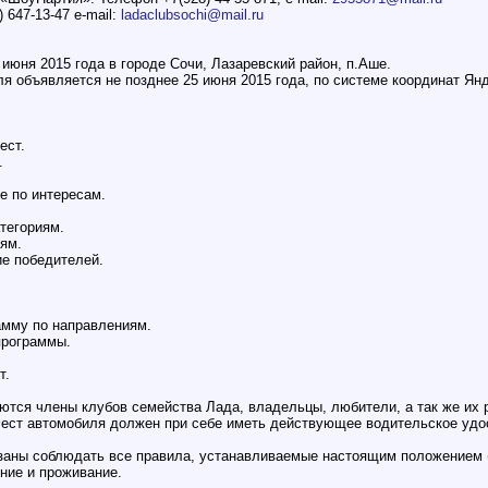
 647-13-47 e-mail:
ladaclubsochi@mail.ru
 июня 2015 года в городе Сочи, Лазаревский район, п.Аше.
я объявляется не позднее 25 июня 2015 года, по системе координат Янде
ест.
.
е по интересам.
тегориям.
иям.
ие победителей.
амму по направлениям.
программы.
т.
ются члены клубов семейства Лада, владельцы, любители, а так же их 
Фест автомобиля должен при себе иметь действующее водительское удос
бязаны соблюдать все правила, устанавливаемые настоящим положением
ние и проживание.