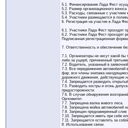
5.1. Финансирование Лада Фест осущ
5.2. Размер организационного взнос
5.3. Расходы, связанные с участием 
5.4. Участники размещаются в полев
6. Регистрация на участие в Лада Фес
6.1. Участники Лада Фест проходят 
6.2. Участники Лада Фест проходят 
Подписанная регистрационная форма 
7. Ответственность и обеспечение бе
7.1. Организаторы не несут какой бы
либо за ущерб, причиненный третьим
7.2. Водитель, указанный в заявочно
7.3. Все передвижения автомобилей
фар, все члены экипажа находящиеся
дорожного движения, действующие н
7.4. Запрещается разводить открытый
7.5. Разводить костры и огонь допус
предосторожности.
7.6. В случае обнаружения возгорани
Оргкомитет.
7.7. Запрещена валка живого леса.
7.8. Запрещена мойка автомобилей на
7.9. Запрещен преднамеренный слив 
7.10. Запрещается иметь при себе ил
7.11. Запрещается оставлять за собо
8. Использование связи.