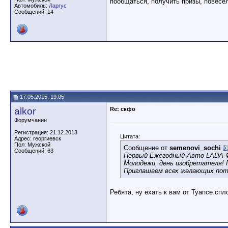
пообщаться, получить призы, повесел
Автомобиль:
Ларгус
Сообщений: 14
17.05.2015, 19:05
alkor
Re: скфо
Форумчанин
Регистрация: 21.12.2013
Цитата:
Адрес: георгиевск
Пол: Мужской
Сообщение от
semenovi_sochi
Сообщений: 63
Первый Ежегодный Авто LADA Ф
Молодежи, день изобретателя! 
Приглашаем всех желающих поту
Ребята, ну ехать к вам от Туапсе спл