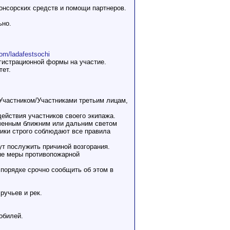
онсорских средств и помощи партнеров.
ьно.
com/ladafestsochi
егистрационной формы на участие.
тет.
й Участником/Участниками третьим лицам,
действия участников своего экипажа.
юченным ближним или дальним светом
ики строго соблюдают все правила
ут послужить причиной возгорания.
мые меры противопожарной
 порядке срочно сообщить об этом в
ручьев и рек.
обилей.