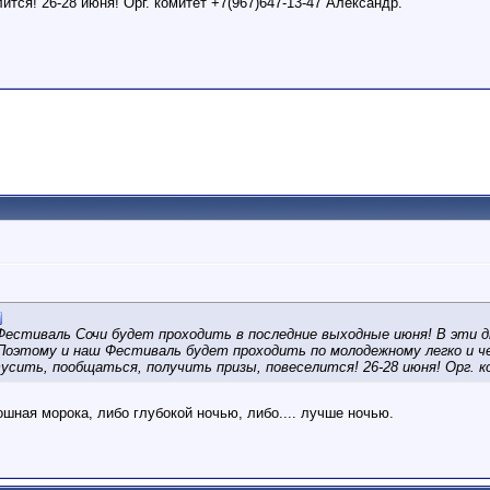
ится! 26-28 июня! Орг. комитет +7(967)647-13-47 Александр.
естиваль Сочи будет проходить в последние выходные июня! В эти д
Поэтому и наш Фестиваль будет проходить по молодежному легко и ч
сить, пообщаться, получить призы, повеселится! 26-28 июня! Орг. ко
ошная морока, либо глубокой ночью, либо.... лучше ночью.