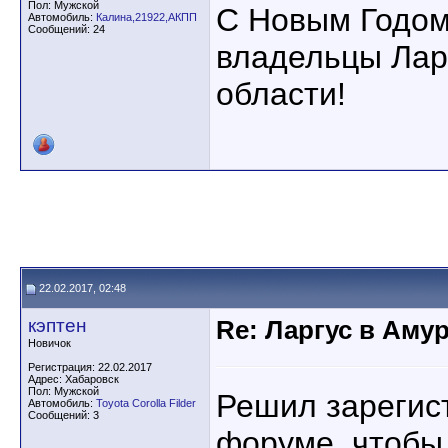
Пол: Мужской
С Новым Годом
Автомобиль:
Калина,21922,АКПП
Сообщений: 24
владельцы Лар
области!
22.02.2017, 02:48
кэптен
Re: Ларгус в Аму
Новичок
Регистрация: 22.02.2017
Адрес: Хабаровск
Пол: Мужской
Решил зарегис
Автомобиль:
Toyota Corolla Filder
Сообщений: 3
форуме, чтобы 