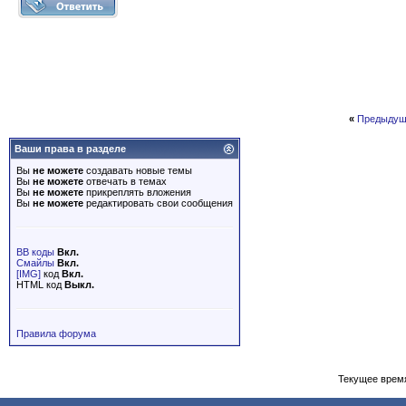
«
Предыдущ
Ваши права в разделе
Вы
не можете
создавать новые темы
Вы
не можете
отвечать в темах
Вы
не можете
прикреплять вложения
Вы
не можете
редактировать свои сообщения
BB коды
Вкл.
Смайлы
Вкл.
[IMG]
код
Вкл.
HTML код
Выкл.
Правила форума
Текущее врем