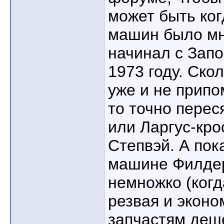
может быть ког
машин было мн
начинал с Зап
1973 году. Ско
уже и не припо
то точно перес
или Ларгус-кро
Степвэй. А пок
машине Филдер
немножко (когд
резвая и эконо
запчастям деше