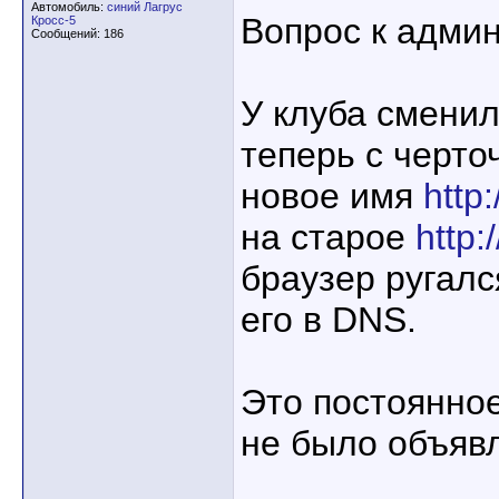
Автомобиль:
синий Лагрус
Вопрос к адми
Кросс-5
Сообщений: 186
У клуба сменил
теперь с черт
новое имя
http:
на старое
http:
браузер ругалс
его в DNS.
Это постоянно
не было объяв
____________