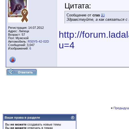
Цитата:
Сообщение от
cras
Здравствуйте, а как связаться с
Регистрация: 14.07.2012
Адрес: Липецк
http://forum.lad
Возраст: 57
Пол: Мужской
Автомобиль:
RS0Y5-42-02D
u=4
Сообщений: 3,047
Изображений:
6
«
Предыдущ
Ваши права в разделе
Вы
не можете
создавать новые темы
Вы
не можете
отвечать в темах