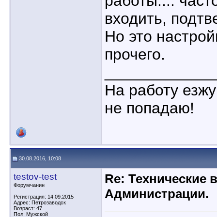
работы.... час
входить, подтв
Но это настрой
прочего.
____________
На работу езжу
не попадаю!
30.08.2016, 10:08
testov-test
Re: Технические 
Форумчанин
Администрации.
Регистрация: 14.09.2015
Адрес: Петрозаводск
Возраст: 47
Пол: Мужской