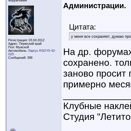
Форумчанин
Администрации.
Цитата:
у меня все сохраняет, думаю пр
Регистрация: 03.04.2012
Адрес: Пермский край
Пол: Мужской
На др. форумах
Автомобиль:
Ларгус RSOY5-42-
02D
Сообщений: 398
сохранено. тол
заново просит 
примерно меся
____________
Клубные накле
Студия "Летито+