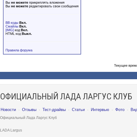
Вы
не можете
прикреплять вложения
Вы
не можете
редактировать свои сообщения
BB коды
Вкл.
Смайлы
Вкл.
[IMG]
код
Вкл.
HTML код
Выкл.
Правила форума
Текущее врем
ОФИЦИАЛЬНЫЙ ЛАДА ЛАРГУС КЛУБ
Новости
·
Отзывы
·
Тест-драйвы
·
Статьи
·
Интервью
·
Фото
·
Ви
Официальный Лада Ларгус Клуб
LADA Largus