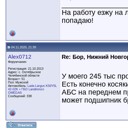
________________
На работу езжу на 
попадаю!
04.11.2020, 21:39
Alex0712
Re: Бор, Нижний Новго
Форумчанин
Регистрация: 21.10.2013
Адрес: с. Октябрьское
У моего 245 тыс пр
Челябинской области
Возраст: 51
Есть конечно косяк
Пол: Мужской
Автомобиль:
Lada Largus KS0Y5L
42-02K + ГБО Landirenzo
АБС на переднем пр
OMEGAS
Сообщений: 338
может подшипник б