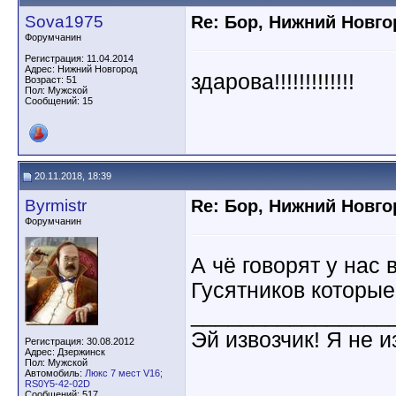
Sova1975
Re: Бор, Нижний Новго
Форумчанин
Регистрация: 11.04.2014
Адрес: Нижний Новгород
здарова!!!!!!!!!!!!!
Возраст: 51
Пол: Мужской
Сообщений: 15
20.11.2018, 18:39
Byrmistr
Re: Бор, Нижний Новго
Форумчанин
А чё говорят у нас
Гусятников которые
________________
Эй извозчик! Я не и
Регистрация: 30.08.2012
Адрес: Дзержинск
Пол: Мужской
Автомобиль:
Люкс 7 мест V16;
RS0Y5-42-02D
Сообщений: 517