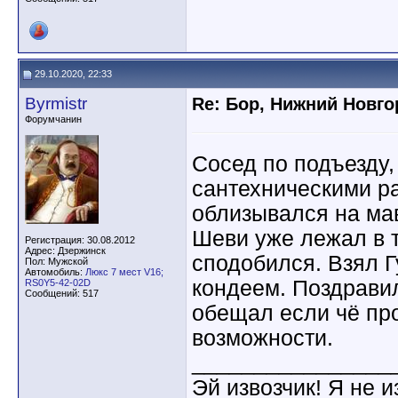
29.10.2020, 22:33
Byrmistr
Re: Бор, Нижний Новго
Форумчанин
Сосед по подъезду,
сантехническими ра
облизывался на ма
Шеви уже лежал в т
Регистрация: 30.08.2012
Адрес: Дзержинск
сподобился. Взял Г
Пол: Мужской
Автомобиль:
Люкс 7 мест V16;
кондеем. Поздрави
RS0Y5-42-02D
Сообщений: 517
обещал если чё пр
возможности.
________________
Эй извозчик! Я не и