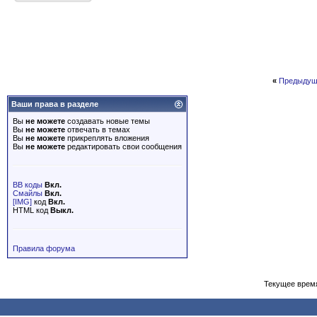
«
Предыдущ
Ваши права в разделе
Вы
не можете
создавать новые темы
Вы
не можете
отвечать в темах
Вы
не можете
прикреплять вложения
Вы
не можете
редактировать свои сообщения
BB коды
Вкл.
Смайлы
Вкл.
[IMG]
код
Вкл.
HTML код
Выкл.
Правила форума
Текущее врем