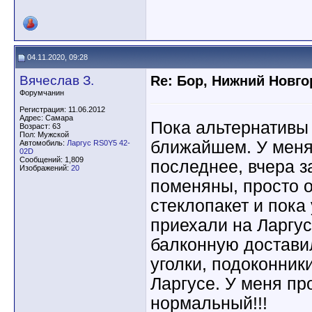
04.11.2020, 09:28
Вячеслав З.
Re: Бор, Нижний Новго
Форумчанин
Регистрация: 11.06.2012
Адрес: Самара
Пока альтернативы 
Возраст: 63
Пол: Мужской
ближайшем. У меня 
Автомобиль:
Ларгус RS0Y5 42-
02D
Сообщений: 1,809
последнее, вчера з
Изображений:
20
поменяны, просто 
стеклопакет и пока
приехали на Ларгус
балконную доставил
уголки, подоконник
Ларгусе. У меня пр
нормальный!!!