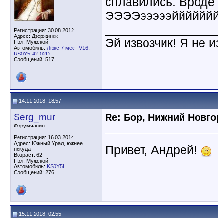
сплавились. Вроде 
ЭЭЭЭэээээййййййй
________________
Регистрация: 30.08.2012
Адрес: Дзержинск
Эй извозчик! Я не и
Пол: Мужской
Автомобиль:
Люкс 7 мест V16;
RS0Y5-42-02D
Сообщений: 517
14.11.2018, 18:57
Serg_mur
Re: Бор, Нижний Новго
Форумчанин
Регистрация: 16.03.2014
Адрес: Южный Урал, южнее
Привет, Андрей!
некуда
Возраст: 62
Пол: Мужской
Автомобиль:
KS0Y5L
Сообщений: 276
15.11.2018, 02:55