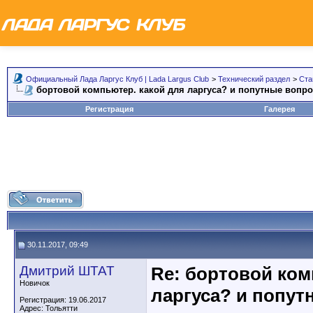
Официальный Лада Ларгус Клуб | Lada Largus Club
>
Технический раздел
>
Ста
бортовой компьютер. какой для ларгуса? и попутные вопр
Регистрация
Галерея
30.11.2017, 09:49
Дмитрий ШТАТ
Re: бортовой ком
Новичок
ларгуса? и попут
Регистрация: 19.06.2017
Адрес: Тольятти