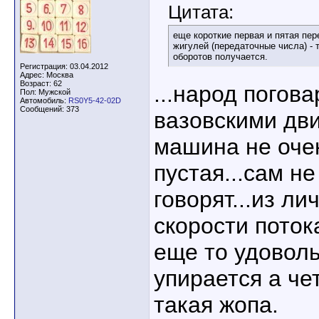
Цитата:
еще короткие первая и пятая пер
жигулей (передаточные числа) -
оборотов получается.
Регистрация: 03.04.2012
Адрес: Москва
Возраст: 62
...народ погова
Пол: Мужской
Автомобиль:
RS0Y5-42-02D
Сообщений: 373
вазовскими дв
машина не очен
пустая...сам не
говорят...из лич
скорости поток
еще то удоволь
упирается а чет
такая жопа.