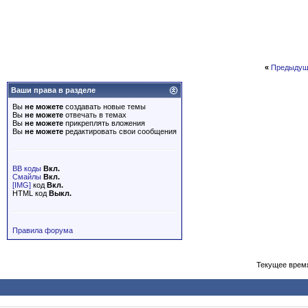
«
Предыдущ
Ваши права в разделе
Вы
не можете
создавать новые темы
Вы
не можете
отвечать в темах
Вы
не можете
прикреплять вложения
Вы
не можете
редактировать свои сообщения
BB коды
Вкл.
Смайлы
Вкл.
[IMG]
код
Вкл.
HTML код
Выкл.
Правила форума
Текущее врем