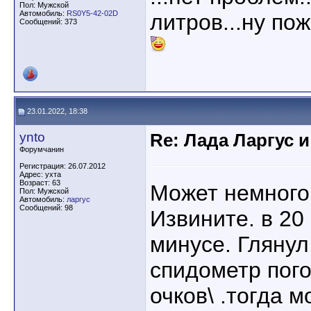
Пол: Мужской
Автомобиль:
RS0Y5-42-02D
литров...ну пожа
Сообщений: 373
23.01.2022, 18:38
ynto
Re: Лада Ларгус 
Форумчанин
Регистрация: 26.07.2012
Адрес: ухта
Возраст: 63
Может немного
Пол: Мужской
Автомобиль:
ларгус
Сообщений: 98
Извините. в 20 
минусе. Глянул
спидометр пого
очков\ .тогда 