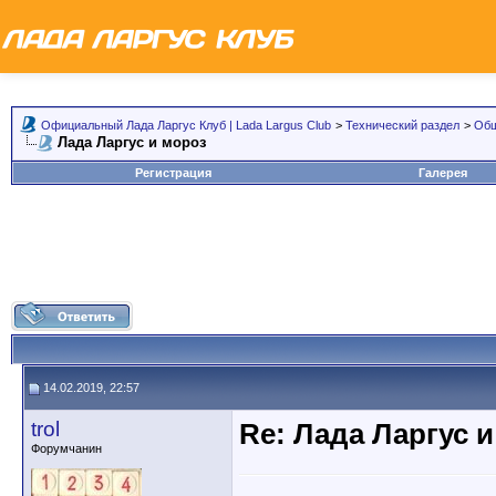
Официальный Лада Ларгус Клуб | Lada Largus Club
>
Технический раздел
>
Общ
Лада Ларгус и мороз
Регистрация
Галерея
14.02.2019, 22:57
trol
Re: Лада Ларгус 
Форумчанин