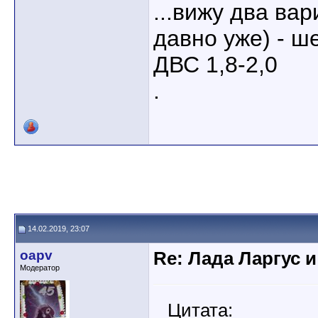
...вижу два ва
давно уже) - ш
ДВС 1,8-2,0
.
14.02.2019, 23:07
oapv
Re: Лада Ларгус 
Модератор
Цитата: