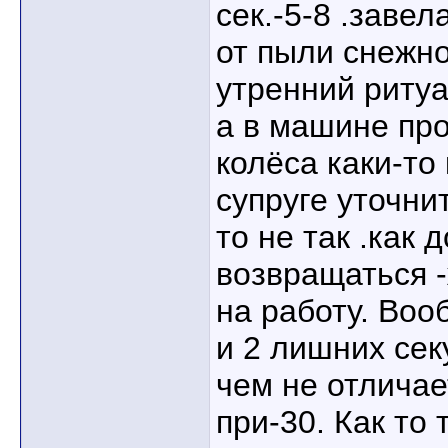
сек.-5-8 .заве
от пыли снежно
утренний ритуа
а в машине про
колёса каки-то
супруге уточнит
то не так .как
возвращаться 
на работу. Во
и 2 лишних сек
чем не отличае
при-30. Как то 