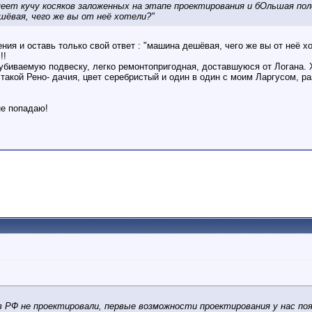
еет кучу косяков заложенных на этапе проектирования и бОльшая пол
шёвая, чего же вы от неё хотели?"
ия и оставь только свой ответ : "машина дешёвая, чего же вы от неё х
!!
биваемую подвеску, легко ремонтопригодная, доставшуюся от Логана. Хо
о такой Рено- дачия, цвет серебристый и один в один с моим Ларгусом, 
не попадаю!
в РФ не проектировали, первые возможности проектирования у нас поя