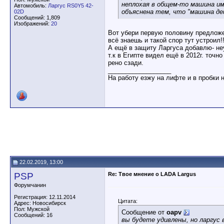
неплохая в общем-то машина им
Автомобиль:
Ларгус RS0Y5 42-
объяснена тем, что "машина де
02D
Сообщений: 1,809
Изображений:
20
Вот убери первую половину предложен
всё знаешь и такой спор тут устроил!!
А ещё в защиту Ларгуса добавлю- неу
т.к в Египте видел ещё в 2012г. точн
рено сзади.
__________________
На работу езжу на лифте и в пробки 
22.02.2019, 13:00
PSP
Re: Твое мнение о LADA Largus
Форумчанин
Регистрация: 12.11.2014
Цитата:
Адрес: Новосибирск
Пол: Мужской
Сообщение от
oapv
Сообщений: 16
вы будете удивлены, но ларгус 