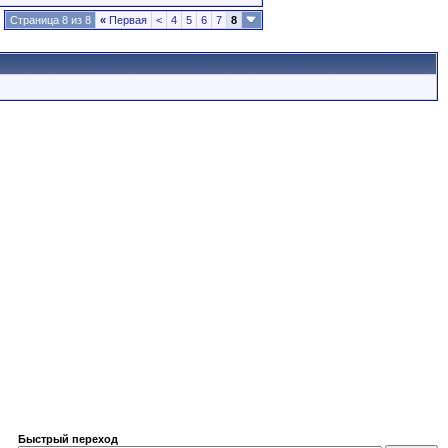
Страница 8 из 8
«
Первая
<
4
5
6
7
8
Быстрый переход