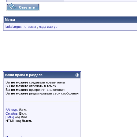
Метки
lada largus
,
отзывы
,
лада ларгус
Ваши права в разделе
Вы
не можете
создавать новые темы
Вы
не можете
отвечать в темах
Вы
не можете
прикреплять вложения
Вы
не можете
редактировать свои сообщения
BB коды
Вкл.
Смайлы
Вкл.
[IMG]
код
Вкл.
HTML код
Выкл.