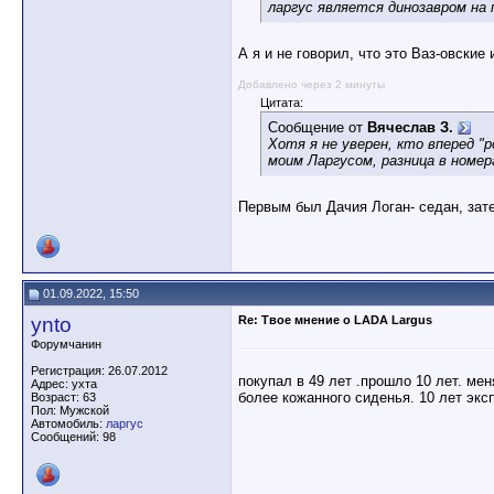
ларгус является динозавром на
А я и не говорил, что это Ваз-овские
Добавлено через 2 минуты
Цитата:
Сообщение от
Вячеслав З.
Хотя я не уверен, кто вперед "р
моим Ларгусом, разница в номер
Первым был Дачия Логан- седан, за
01.09.2022, 15:50
ynto
Re: Твое мнение о LADA Largus
Форумчанин
Регистрация: 26.07.2012
покупал в 49 лет .прошло 10 лет. мен
Адрес: ухта
более кожанного сиденья. 10 лет экс
Возраст: 63
Пол: Мужской
Автомобиль:
ларгус
Сообщений: 98