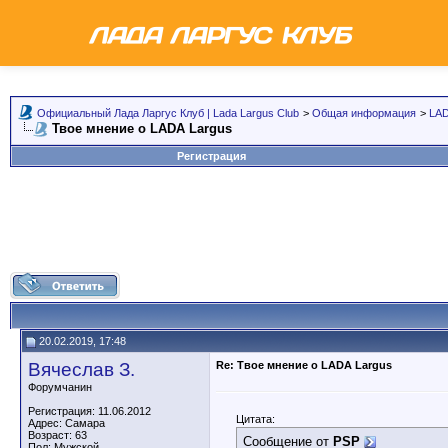
Официальный Лада Ларгус Клуб | Lada Largus Club
>
Общая информация
>
LAD
Твое мнение о LADA Largus
Регистрация
20.02.2019, 17:48
Вячеслав З.
Re: Твое мнение о LADA Largus
Форумчанин
Регистрация: 11.06.2012
Цитата:
Адрес: Самара
Возраст: 63
Сообщение от
PSP
Пол: Мужской