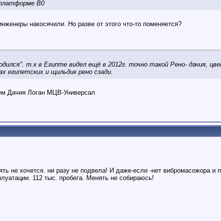
 платформе В0
 инженеры накосячили. Но разве от этого что-то поменяется?
одился". т.к в Египте видел ещё в 2012г. точно такой Рено- дачия, цв
ах египетских и щильдик рено сзади.
тем Дачия Логан МЦВ-Универсал
ять не хочется. ни разу не подвела! И даже-если -нет вибромасожора и 
плуатации. 112 тыс. пробега. Менять не собираюсь!