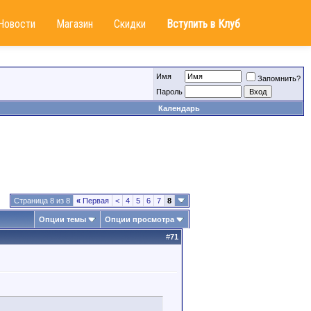
Новости
Магазин
Скидки
Вступить в Клуб
Имя
Запомнить?
Пароль
Календарь
Страница 8 из 8
«
Первая
<
4
5
6
7
8
Опции темы
Опции просмотра
#
71