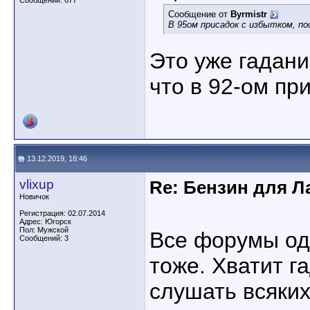
Сообщений: 677
Сообщение от
Byrmistr
В 95ом присадок с избытком, п
Это уже гадание
что в 92-ом при
13.12.2019, 18:46
vlixup
Re: Бензин для Ла
Новичок
Регистрация: 02.07.2014
Адрес: Югорск
Пол: Мужской
Все форумы од
Сообщений: 3
тоже. Хватит га
слушать всяких