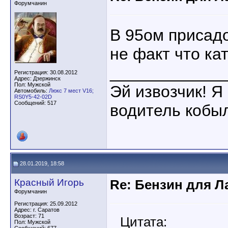
Форумчанин
В 95ом присадо
не факт что ка
____________
Регистрация: 30.08.2012
Адрес: Дзержинск
Пол: Мужской
Эй извозчик! Я 
Автомобиль:
Люкс 7 мест V16;
RS0Y5-42-02D
Сообщений: 517
водитель кобы
28.01.2019, 18:58
Красный Игорь
Re: Бензин для Ла
Форумчанин
Регистрация: 25.09.2012
Адрес: г. Саратов
Возраст: 71
Цитата:
Пол: Мужской