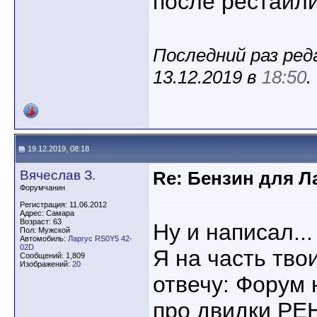
после рестайли
Последний раз ред
13.12.2019 в
18:50
.
19.12.2019, 08:18
Вячеслав З.
Re: Бензин для Ла
Форумчанин
Регистрация: 11.06.2012
Адрес: Самара
Возраст: 63
Ну и написал..
Пол: Мужской
Автомобиль:
Ларгус RS0Y5 42-
02D
Я на часть тво
Сообщений: 1,809
Изображений:
20
отвечу: Форум 
про двидки РЕ