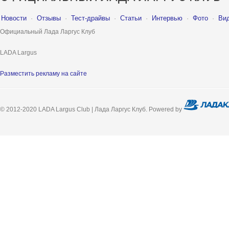
Новости
·
Отзывы
·
Тест-драйвы
·
Статьи
·
Интервью
·
Фото
·
Ви
Официальный Лада Ларгус Клуб
LADA Largus
Разместить рекламу на сайте
© 2012-2020 LADA Largus Club | Лада Ларгус Клуб. Powered by