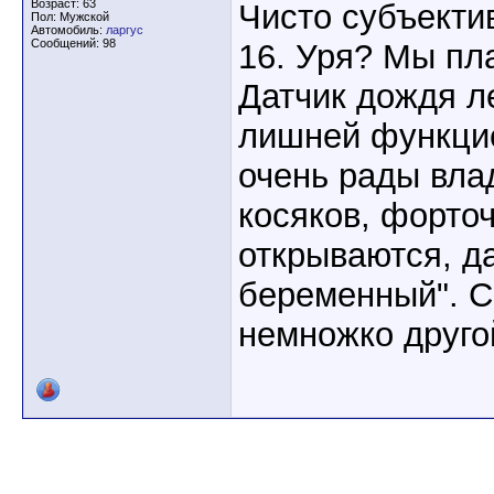
Возраст: 63
Чисто субъектив
Пол: Мужской
Автомобиль:
ларгус
Сообщений: 98
16. Уря? Мы пла
Датчик дождя л
лишней функци
очень рады вла
косяков, форточ
открываются, д
беременный". С
немножко друго