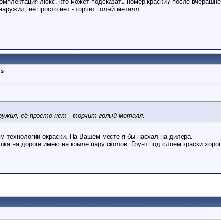
 комплектация люкс. кто может подсказать номер краски? после вчерашне
бнаружил, её просто нет - торчит голый металл.
us
аружил, её просто нет - торчит голый металл.
м технологии окраски. На Вашем месте я бы наехал на дилера.
шка на дороге имею на крыле пару сколов. Грунт под слоем краски хоро