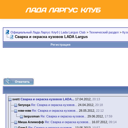
Официальный Лада Ларгус Клуб | Lada Largus Club
>
Технический раздел
>
Куз
Сварка и окраска кузовов LADA Largus
Регистрация
svett
Сварка и окраска кузовов LADA...
17.04.2012,
20:13
Seryoga
Re: Сварка и окраска кузовов...
24.04.2012,
20:18
ням-ням
Re: Сварка и окраска кузовов...
28.05.2012,
22:12
largusman
Re: Сварка и окраска кузовов...
29.06.2012,
17:59
Миша Алимофф
Re: Сварка и окраска кузовов...
16.07.2012,
09:14
Олег1
Re: Сварка и окраска кузовов...
13.05.2013,
10:57