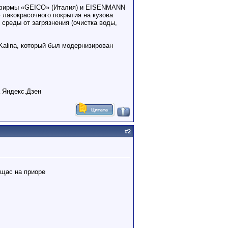
и фирмы «GEICO» (Италия) и EISENMANN
 лакокрасочного покрытия на кузова
среды от загрязнения (очистка воды,
Kalina, который был модернизирован
а Яндекс.Дзен
#
2
 щас на приоре