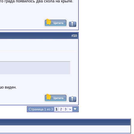
го града появилось два скола на крыле.
#
10
шо виден.
Страница 1 из 3
1
2
3
>