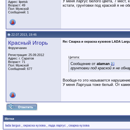
У меня ларгус белого цвета, 7 мест,
Адрес: lipetsk
кстати, грунтовки под краской я не о
Возраст: 49
Пол: Мужской
Сообщений: 1
22.07.2013, 19:46
Красный Игорь
Re: Сварка и окраска кузовов LADA Larg
Форумчанин
Регистрация: 25.09.2012
Цитата:
Адрес: г. Саратов
Возраст: 71
Сообщение от
ataman
Пол: Мужской
грунтовки под краской я не обн
Сообщений: 677
Вообще-то это называется нарушение
У меня Ларгуша тоже белый. От каме
Метки
lada largus
,
окраска кузова
,
лада ларгус
,
сварка кузова