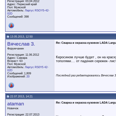
Регистрация: 03.04.2012
Адрес: Пермский край
Пол: Мужской
Автомобиль:
Ларгус RSOY5-42-
02D
Сообщений: 398
13.05.2013, 12:50
Вячеслав З.
Re: Сварка и окраска кузовов LADA Larg
Форумчанин
Регистрация: 11.06.2012
Керосином лучше будет , он на краск
Адрес: Самара
тополями.... от падения сережек- лис
Возраст: 63
Пол: Мужской
Автомобиль:
Ларгус RS0Y5 42-
02D
Сообщений: 1,809
Последний раз редактировалось Вячеслав З.
Изображений:
20
22.07.2013, 14:21
ataman
Re: Сварка и окраска кузовов LADA Larg
Новичок
Регистрация: 22.07.2013