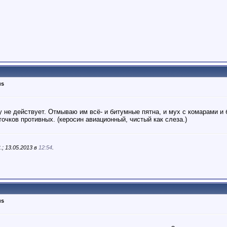
us
у не действует. Отмываю им всё- и битумные пятна, и мух с комарами и 
точков противных. (керосин авиационный, чистый как слеза.)
; 13.05.2013 в
12:54
.
us