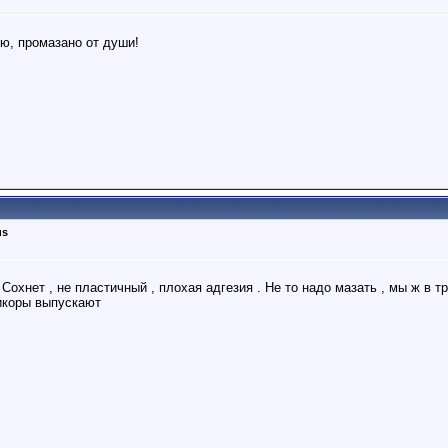
ю, промазано от души!
us
ь . Сохнет , не пластичный , плохая адгезия . Не то надо мазать , мы ж в
тикоры выпускают