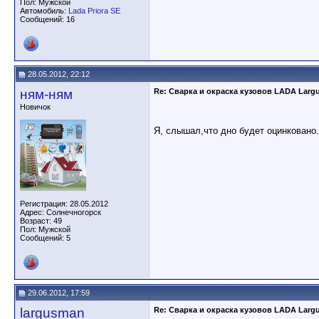
Пол: Мужской
Автомобиль:
Lada Priora SE
Сообщений: 16
28.05.2012, 22:12
ням-ням
Re: Сварка и окраска кузовов LADA Larg
Новичок
Я, слышал,что дно будет оцинковано.
Регистрация: 28.05.2012
Адрес: Солнечногорск
Возраст: 49
Пол: Мужской
Сообщений: 5
29.06.2012, 17:59
largusman
Re: Сварка и окраска кузовов LADA Larg