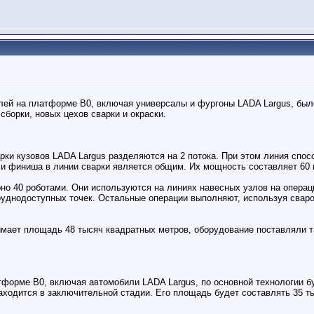
й на платформе B0, включая универсалы и фургоны LADA Largus, было
сборки, новых цехов сварки и окраски.
ки кузовов LADA Largus разделяются на 2 потока. При этом линия спосо
 и финиша в линии сварки является общим. Их мощность составляет 60 
о 40 роботами. Они используются на линиях навесных узлов на операци
труднодоступных точек. Остальные операции выполняют, используя свар
имает площадь 48 тысяч квадратных метров, оборудование поставляли т
тформе В0, включая автомобили LADA Largus, по основной технологии б
аходится в заключительной стадии. Его площадь будет составлять 35 ты