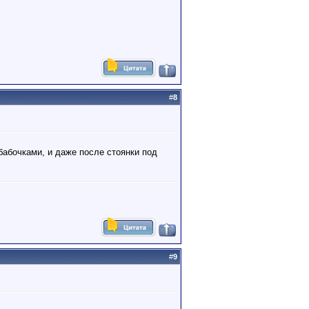
#
8
бабочками, и даже после стоянки под
#
9