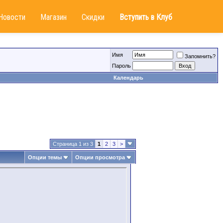
Новости
Магазин
Скидки
Вступить в Клуб
Имя
Запомнить?
Пароль
Календарь
Страница 1 из 3
1
2
3
>
Опции темы
Опции просмотра