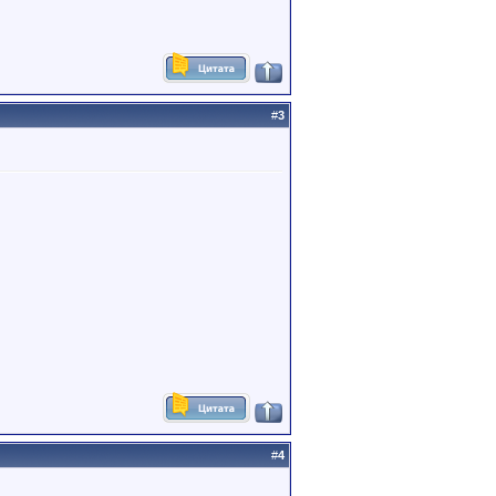
#
3
#
4