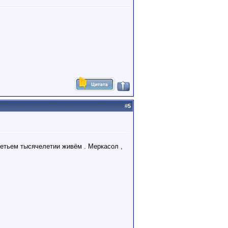
#
5
 третьем тысячелетии живём . Меркасол ,