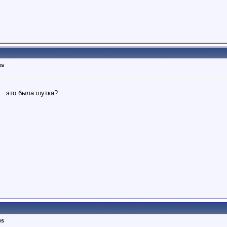
us
...это была шутка?
us