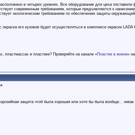
 расположено в четырех уровнях. Все оборудование для цеха поставил
етствует современным требованиям, которые предъявляются к нанесению
тствует экологическим требованиям по обеспечению защиты окружающей 
с окраска его кузовов будет осуществляться в комплексе окраски LADA 
ах, пластмассах и пластике? Проверяйте на канале «
Пластик в жизни
» н
us
корозийная защита чтоб была хорошая или хотя бы была вообще... никак