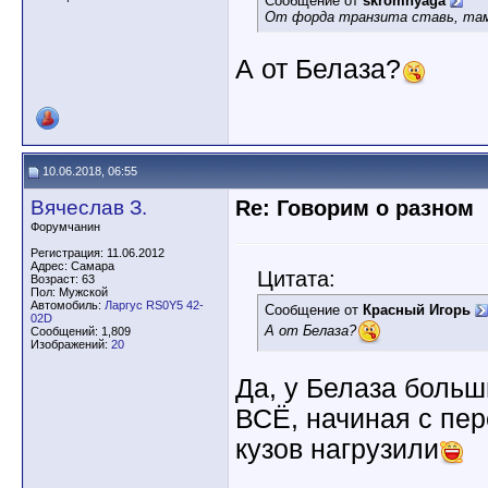
Сообщение от
skromnyaga
От форда транзита ставь, там
А от Белаза?
10.06.2018, 06:55
Вячеслав З.
Re: Говорим о разном
Форумчанин
Регистрация: 11.06.2012
Адрес: Самара
Цитата:
Возраст: 63
Пол: Мужской
Автомобиль:
Ларгус RS0Y5 42-
Сообщение от
Красный Игорь
02D
А от Белаза?
Сообщений: 1,809
Изображений:
20
Да, у Белаза больш
ВСЁ, начиная с пер
кузов нагрузили
________________