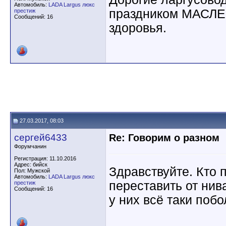
Автомобиль:
LADA Largus люкс
праздником МАСЛЕ
престиж
Сообщений: 16
здоровья.
27.03.2017, 08:03
сергей6433
Re: Говорим о разном
Форумчанин
Регистрация: 11.10.2016
Адрес: бийск
Здравствуйте. Кто 
Пол: Мужской
Автомобиль:
LADA Largus люкс
переставить от нив
престиж
Сообщений: 16
у них всё таки поб