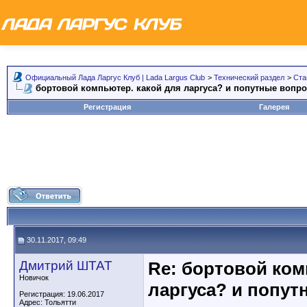
Официальный Лада Ларгус Клуб | Lada Largus Club
>
Технический раздел
>
Ста
бортовой компьютер. какой для ларгуса? и попутные вопр
Регистрация
Галерея
30.11.2017, 09:49
Дмитрий ШТАТ
Re: бортовой ком
Новичок
ларгуса? и попут
Регистрация: 19.06.2017
Адрес: Тольятти