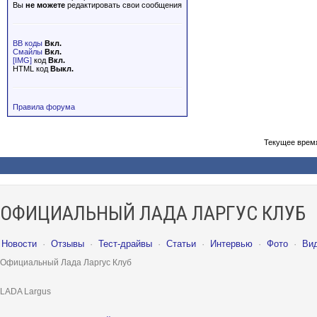
Вы
не можете
редактировать свои сообщения
BB коды
Вкл.
Смайлы
Вкл.
[IMG]
код
Вкл.
HTML код
Выкл.
Правила форума
Текущее врем
ОФИЦИАЛЬНЫЙ ЛАДА ЛАРГУС КЛУБ
Новости
·
Отзывы
·
Тест-драйвы
·
Статьи
·
Интервью
·
Фото
·
Ви
Официальный Лада Ларгус Клуб
LADA Largus