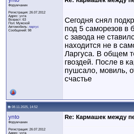
Re: Кармашек между п
Форумчанин
Регистрация: 26.07.2012
Адрес: ухта
Сегодня снял подк
Возраст: 63
Пол: Мужской
под 5 саморезов в 
Автомобиль:
ларгус
Сообщений: 98
с завода не ставил
находится не в сам
Ларгуса. В общем т
гвоздей. После в к
пушсало, мовиль, о
счастье
08.11.2025, 14:52
ynto
Re: Кармашек между п
Форумчанин
Регистрация: 26.07.2012
Адрес: ухта