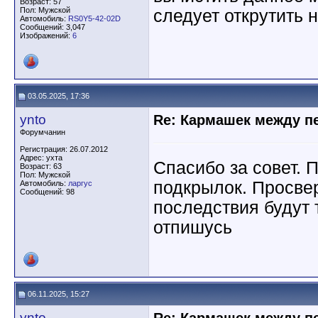
Возраст: 57
Пол: Мужской
следует открутить 
Автомобиль:
RS0Y5-42-02D
Сообщений: 3,047
Изображений:
6
03.05.2025, 17:36
ynto
Re: Кармашек между п
Форумчанин
Регистрация: 26.07.2012
Адрес: ухта
Спасибо за совет. 
Возраст: 63
Пол: Мужской
подкрылок. Просвер
Автомобиль:
ларгус
Сообщений: 98
последствия будут 
отпишусь
06.11.2025, 15:27
ynto