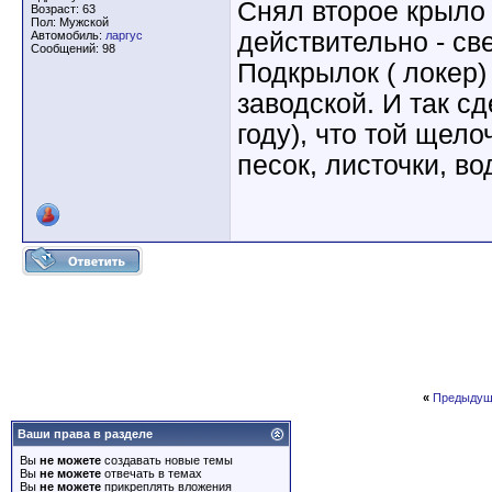
Снял второе крыло 
Возраст: 63
Пол: Мужской
действительно - све
Автомобиль:
ларгус
Сообщений: 98
Подкрылок ( локер)
заводской. И так сд
году), что той щело
песок, листочки, во
«
Предыдущ
Ваши права в разделе
Вы
не можете
создавать новые темы
Вы
не можете
отвечать в темах
Вы
не можете
прикреплять вложения