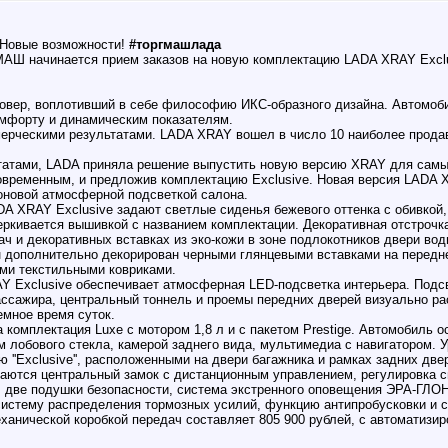
 Новые возможности!
#торгмашлада
МАШ начинается прием заказов на новую комплектацию LADA XRAY Exclu
овер, воплотивший в себе философию ИКС-образного дизайна. Автомоб
омфорту и динамическим показателям.
мерческими результатами. LADA XRAY вошел в число 10 наиболее прода
атами, LADA приняла решение выпустить новую версию XRAY для самых
овременным, и предложив комплектацию Exclusive. Новая версия LADA 
оновой атмосферной подсветкой салона.
DA XRAY Exclusive задают светлые сиденья бежевого оттенка с обивкой,
ркивается вышивкой с названием комплектации. Декоративная отстрочка 
ач и декоративных вставках из эко-кожи в зоне подлокотников двери во
н дополнительно декорирован черными глянцевыми вставками на передн
ми текстильными ковриками.
Y Exclusive обеспечивает атмосферная LED-подсветка интерьера. Подс
пассажира, центральный тоннель и проемы передних дверей визуально р
мное время суток.
 комплектация Luxe с мотором 1,8 л и с пакетом Prestige. Автомобиль о
 лобового стекла, камерой заднего вида, мультимедиа с навигатором. 
''Exclusive'', расположенными на двери багажника и рамках задних две
ваются центральный замок с дистанционным управлением, регулировка с
 две подушки безопасности, система экстренного оповещения ЭРА-ГЛО
систему распределения тормозных усилий, функцию антипробусковки и 
ханической коробкой передач составляет 805 900 рублей, с автоматизир