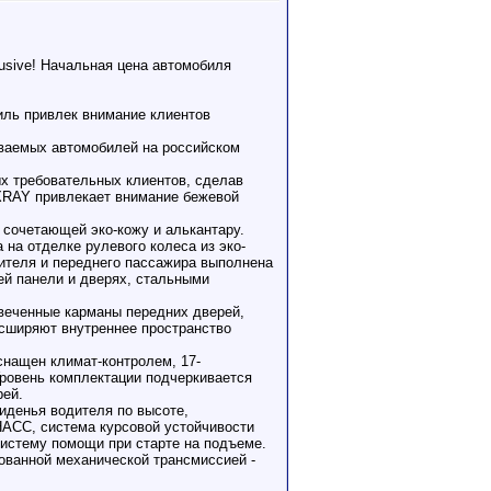
sive! Начальная цена автомобиля
иль привлек внимание клиентов
ваемых автомобилей на российском
 требовательных клиентов, сделав
XRAY привлекает внимание бежевой
 сочетающей эко-кожу и алькантару.
на отделке рулевого колеса из эко-
дителя и переднего пассажира выполнена
ей панели и дверях, стальными
веченные карманы передних дверей,
асширяют внутреннее пространство
снащен климат-контролем, 17-
Уровень комплектации подчеркивается
рей.
иденья водителя по высоте,
НАСС, система курсовой устойчивости
систему помощи при старте на подъеме.
ованной механической трансмиссией -