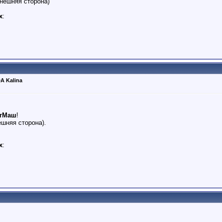
нешняя сторона)
х
:
A Kalina
ргМаш
!
ешняя сторона).
х
: