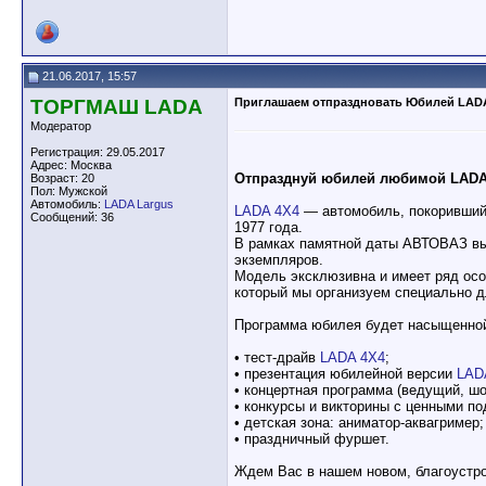
21.06.2017, 15:57
ТОРГМАШ LADA
Приглашаем отпраздновать Юбилей LAD
Модератор
Регистрация: 29.05.2017
Адрес: Москва
Отпразднуй юбилей любимой LADA
Возраст: 20
Пол: Мужской
Автомобиль:
LADA Largus
LADA 4X4
— автомобиль, покоривший 
Сообщений: 36
1977 года.
В рамках памятной даты АВТОВАЗ в
экземпляров.
Модель эксклюзивна и имеет ряд осо
который мы организуем специально д
Программа юбилея будет насыщенно
• тест-драйв
LADA 4X4
;
• презентация юбилейной версии
LADA
• концертная программа (ведущий, ш
• конкурсы и викторины с ценными п
• детская зона: аниматор-аквагример;
• праздничный фуршет.
Ждем Вас в нашем новом, благоустр