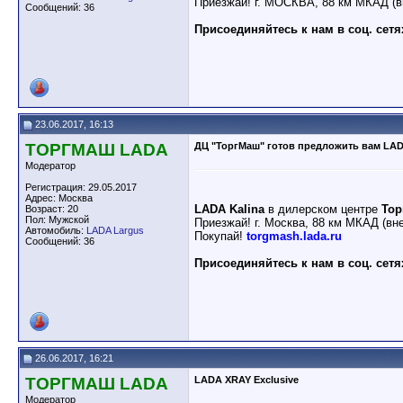
Приезжай! г. МОСКВА, 88 км МКАД (в
Сообщений: 36
Присоединяйтесь к нам в соц. сетя
23.06.2017, 16:13
ТОРГМАШ LADA
ДЦ "ТоргМаш" готов предложить вам LAD
Модератор
Регистрация: 29.05.2017
Адрес: Москва
LADA Kalina
в дилерском центре
То
Возраст: 20
Пол: Мужской
Приезжай! г. Москва, 88 км МКАД (вн
Автомобиль:
LADA Largus
Покупай!
torgmash.lada.ru
Сообщений: 36
Присоединяйтесь к нам в соц. сетя
26.06.2017, 16:21
ТОРГМАШ LADA
LADA XRAY Exclusive
Модератор