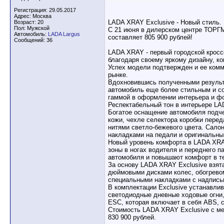
Регистрация: 29.05.2017
Адрес: Москва
LADA XRAY Exclusive - Новый стиль.
Возраст: 20
Пол: Мужской
С 21 июня в дилерском центре ТОРГ
Автомобиль:
LADA Largus
составляет 805 900 рублей!
Сообщений: 36
LADA XRAY - первый городской кросс
благодаря своему яркому дизайну, к
Успех модели подтвержден и ее ком
рынке.
Вдохновившись полученными результ
автомобиль еще более стильным и с
гаммой в оформлении интерьера и ф
Респектабельный тон в интерьере LA
Богатое оснащение автомобиля подче
кожи, чехле селектора коробки перед
нитями светло-бежевого цвета. Сало
накладками на педали и оригинальны
Новый уровень комфорта в LADA XRA
зоны в ногах водителя и переднего 
автомобиля и повышают комфорт в те
За основу LADA XRAY Exclusive взята
дюймовыми дисками колес, обогревом
специальными накладками с надписью 
В комплектации Exclusive устанавли
светодиодные дневные ходовые огни,
ESC, которая включает в себя ABS, 
Стоимость LADA XRAY Exclusive с ме
830 900 рублей.