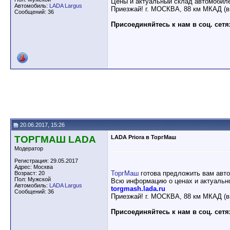
Цены и актуальный склад автомобил
Автомобиль:
LADA Largus
Приезжай! г. МОСКВА, 88 км МКАД (в
Сообщений: 36
Присоединяйтесь к нам в соц. сетя
20.06.2017, 15:26
ТОРГМАШ LADA
LADA Priora в ТоргМаш
Модератор
Регистрация: 29.05.2017
Адрес: Москва
ТоргМаш
готова предложить вам авт
Возраст: 20
Пол: Мужской
Всю информацию о ценах и актуально
Автомобиль:
LADA Largus
torgmash.lada.ru
Сообщений: 36
Приезжай! г. МОСКВА, 88 км МКАД (в
Присоединяйтесь к нам в соц. сетя