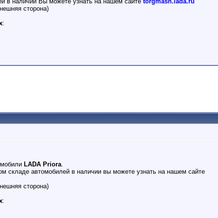
ей в наличии Вы можете узнать на нашем сайте
torgmash.lada.ru
нешняя сторона)
х
:
омобили
LADA Priora
.
м складе автомобилей в наличии вы можете узнать на нашем сайте
нешняя сторона)
х
: