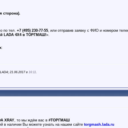
я сторона).
о по тел.
+7 (495) 230-77-55
, или отправив заявку с ФИО и номером тел
ей LADA 4X4 в ТОРГМАШ!
».
х
:
ADA; 21.06.2017 в
16:11
.
DA XRAY
, то мы ждём вас в
#ТОРГМАШ
ей в наличии Вы можете узнать на нашем сайте
torgmash.lada.ru