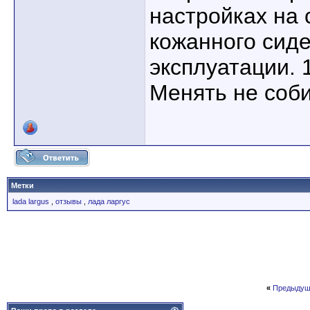
настройках на 
кожанного сиде
эксплуатации. 
Менять не соб
Метки
lada largus
,
отзывы
,
лада ларгус
«
Предыдущ