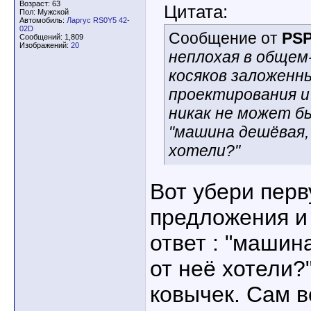
Возраст: 63
Цитата:
Пол: Мужской
Автомобиль:
Ларгус RS0Y5 42-
02D
Сообщение от
PS
Сообщений: 1,809
Изображений:
20
неплохая в общем
косяков заложенн
проектирования и
никак не может б
"машина дешёвая, 
хотели?"
Вот убери пер
предложения и 
ответ : "машин
от неё хотели?
ковычек. Сам в