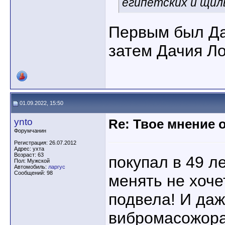
египетских и щиль
Первым был Да
затем Дачия Л
01.09.2022, 15:50
ynto
Re: Твое мнение 
Форумчанин
Регистрация: 26.07.2012
Адрес: ухта
Возраст: 63
покупал в 49 ле
Пол: Мужской
Автомобиль:
ларгус
Сообщений: 98
менять не хоче
подвела! И даж
вибромасожора