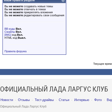
Ваши права в разделе
Вы
не можете
создавать новые темы
Вы
не можете
отвечать в темах
Вы
не можете
прикреплять вложения
Вы
не можете
редактировать свои сообщения
BB коды
Вкл.
Смайлы
Вкл.
[IMG]
код
Вкл.
HTML код
Выкл.
Правила форума
Текущее врем
ОФИЦИАЛЬНЫЙ ЛАДА ЛАРГУС КЛУБ
Новости
·
Отзывы
·
Тест-драйвы
·
Статьи
·
Интервью
·
Фото
·
Ви
Официальный Лада Ларгус Клуб