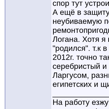
спор тут устроил
А ещё в защит
неубиваемую по
ремонтопригод
Логана. Хотя я
"родился". т.к 
2012г. точно та
серебристый и 
Ларгусом, разн
египетских и щ
____________
На работу езжу