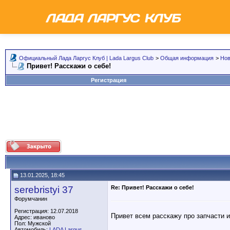
Официальный Лада Ларгус Клуб | Lada Largus Club
>
Общая информация
>
Но
Привет! Расскажи о себе!
Регистрация
13.01.2025, 18:45
serebristyi 37
Re: Привет! Расскажи о себе!
Форумчанин
Регистрация: 12.07.2018
Привет всем расскажу про запчасти и
Адрес: иваново
Пол: Мужской
Автомобиль:
LADA Largus