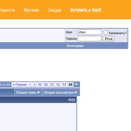
Новости
Магазин
Скидки
Вступить в Клуб
Имя
Запомнить?
Пароль
Календарь
4 из 54
«
Первая
<
4
44
50
51
52
53
54
Опции темы
Опции просмотра
#
531