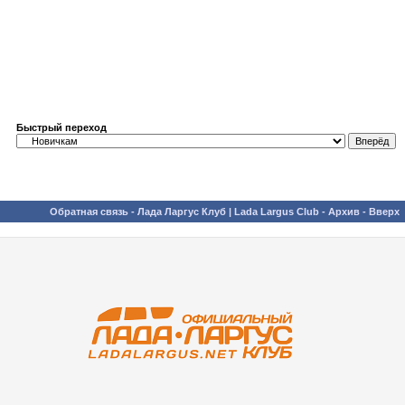
Быстрый переход
Обратная связь
-
Лада Ларгус Клуб | Lada Largus Club
-
Архив
-
Вверх