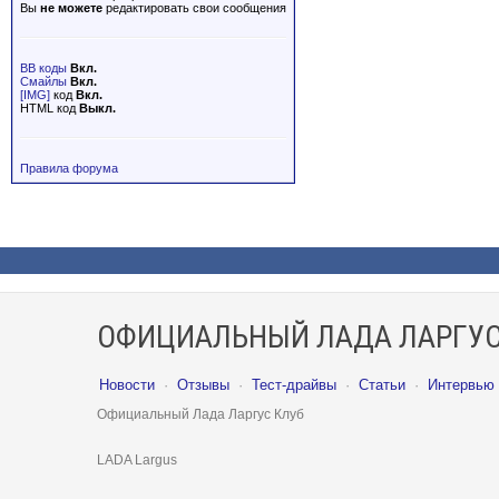
Вы
не можете
редактировать свои сообщения
BB коды
Вкл.
Смайлы
Вкл.
[IMG]
код
Вкл.
HTML код
Выкл.
Правила форума
ОФИЦИАЛЬНЫЙ ЛАДА ЛАРГУС
Новости
·
Отзывы
·
Тест-драйвы
·
Статьи
·
Интервью
Официальный Лада Ларгус Клуб
LADA Largus