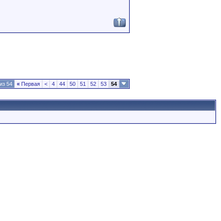
из 54
«
Первая
<
4
44
50
51
52
53
54