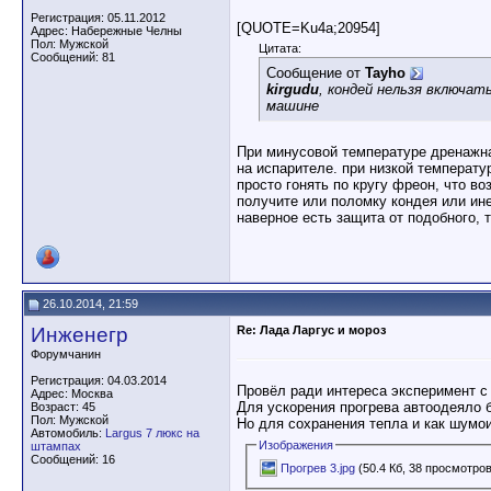
Регистрация: 05.11.2012
[QUOTE=Ku4a;20954]
Адрес: Набережные Челны
Пол: Мужской
Цитата:
Сообщений: 81
Сообщение от
Tayho
kirgudu
, кондей нельзя включат
машине
При минусовой температуре дренажная
на испарителе. при низкой температу
просто гонять по кругу фреон, что в
получите или поломку кондея или ине
наверное есть защита от подобного,
26.10.2014, 21:59
Инженегр
Re: Лада Ларгус и мороз
Форумчанин
Регистрация: 04.03.2014
Провёл ради интереса эксперимент с 
Адрес: Москва
Для ускорения прогрева автоодеяло 
Возраст: 45
Пол: Мужской
Но для сохранения тепла и как шумо
Автомобиль:
Largus 7 люкс на
Изображения
штампах
Сообщений: 16
Прогрев 3.jpg
(50.4 Кб, 38 просмотров