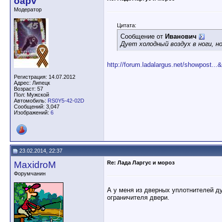
oapv
Модератор
Цитата:
Сообщение от
Иванович
Дует холодный воздух в ноги, н
http://forum.ladalargus.net/showpost..
Регистрация: 14.07.2012
Адрес: Липецк
Возраст: 57
Пол: Мужской
Автомобиль:
RS0Y5-42-02D
Сообщений: 3,047
Изображений:
6
23.02.2014, 22:37
MaxidroM
Re: Лада Ларгус и мороз
Форумчанин
А у меня из дверных уплотнителей ду
ограничителя двери.