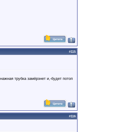
#
115
нажная трубка замёрзнет и,-будет потоп
#
116