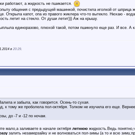
ки работают, а жидкость не пшикается.
 опыту общения с предыдущей машинкой, почистила иголкой от шприца ж
ще. Открыла капот, опа из правого жиклера что-то вытекло. Нюхаю - вод
кость летит на стекло. От души летит))) Аж на крышу.
выплыла единоразово, плюхой такой, потом пшикнуло еще раз. И все. А ка
1.2014 в
20:29
.
алила и забыла, как говорится. Осень-то сухая.
д, к тому же проболела пол-октября. Толком не изучила его еще. Верн
зы, до -7 и -12 по ночам.
ите мало,а заливаете в начале октября
летнюю
жидкость.Ведь понятно,ч
разу
залить незамерзайку и не волноваться пол-зимы (а то и всю зиму,п