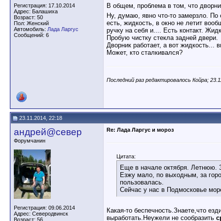
В общем, проблема в том, что дворни
Регистрация: 17.10.2014
Адрес: Балашиха
Ну, думаю, явно что-то замерзло. По
Возраст: 50
есть, жидкость, в окно не летит вооб
Пол: Женский
Автомобиль:
Лада Ларгус
ручку на себя и.... Есть контакт. Жид
Сообщений: 6
Пробую чистку стекла задней двери.
Дворник работает, а вот жидкость... 
Может, кто сталкивался?
Последний раз редактировалось Койра; 23.1
23.11.2014, 22:18
андрей@север
Re: Лада Ларгус и мороз
Форумчанин
Цитата:
Еще в начале октября. Летнюю. З
Езжу мало, по выходным, за горо
пользовалась.
Сейчас у нас в Подмосковье моро
Регистрация: 09.06.2014
Какая-то беспечность.Знаете,что езд
Адрес: Северодвинск
выработать.Неужели не сообразить
с
Возраст: 56