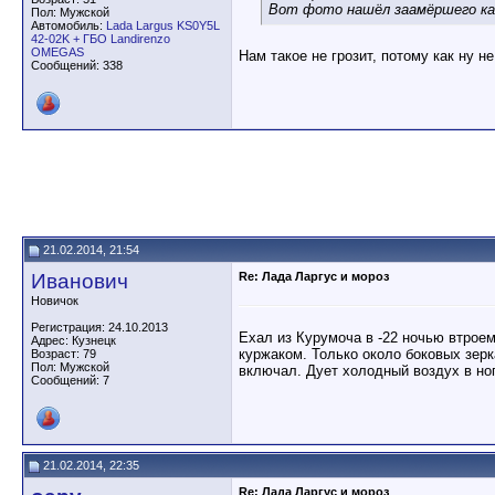
Вот фото нашёл заамёршего ката
Пол: Мужской
Автомобиль:
Lada Largus KS0Y5L
42-02K + ГБО Landirenzo
OMEGAS
Нам такое не грозит, потому как ну не
Сообщений: 338
21.02.2014, 21:54
Иванович
Re: Лада Ларгус и мороз
Новичок
Регистрация: 24.10.2013
Ехал из Курумоча в -22 ночью втроем
Адрес: Кузнецк
куржаком. Только около боковых зерк
Возраст: 79
Пол: Мужской
включал. Дует холодный воздух в ног
Сообщений: 7
21.02.2014, 22:35
Re: Лада Ларгус и мороз