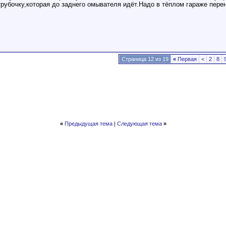
рубочку,которая до заднего омывателя идёт.Надо в тёплом гараже перено
Страница 12 из 19
«
Первая
<
2
8
«
Предыдущая тема
|
Следующая тема
»