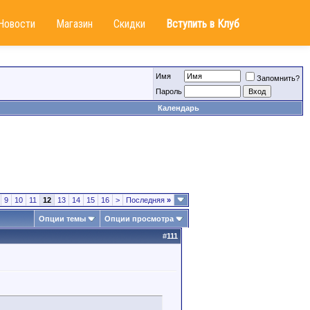
Новости
Магазин
Скидки
Вступить в Клуб
Имя
Запомнить?
Пароль
Календарь
9
10
11
12
13
14
15
16
>
Последняя
»
Опции темы
Опции просмотра
#
111