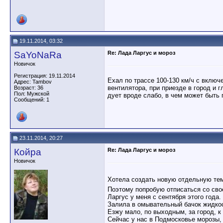
19.11.2014, 03:32
SaYoNaRa
Re: Лада Ларгус и мороз
Новичок
Регистрация: 19.11.2014
Ехал по трассе 100-130 км/ч с включ
Адрес: Tambov
вентилятора, при приезде в город и г
Возраст: 36
Пол: Мужской
дует вроде слабо, в чем может быть
Сообщений: 1
23.11.2014, 20:27
Койра
Re: Лада Ларгус и мороз
Новичок
Хотела создать новую отдельную темк
Поэтому попробую отписаться со сво
Ларгус у меня с сентября этого года.
Залила в омывательный бачок жидкост
Езжу мало, по выходным, за город, к
Сейчас у нас в Подмосковье морозы, д