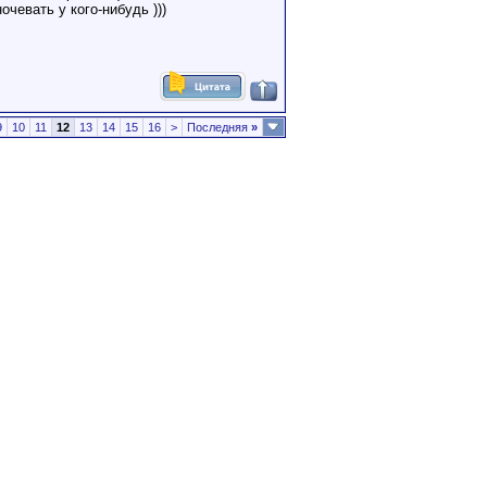
чевать у кого-нибудь )))
9
10
11
12
13
14
15
16
>
Последняя
»