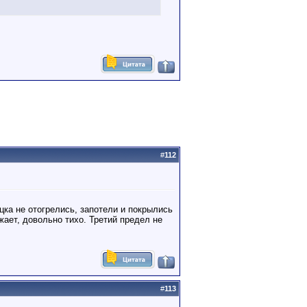
#
112
цка не отогрелись, запотели и покрылись
жает, довольно тихо. Третий предел не
#
113