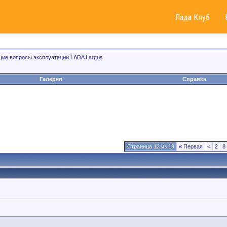
Лада Клуб
ие вопросы эксплуатации LADA Largus
Галерея
Справка
Страница 12 из 19
«
Первая
<
2
8