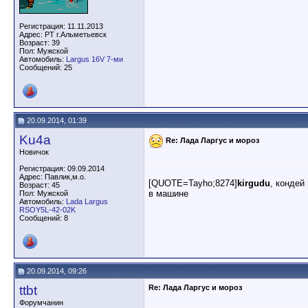
Регистрация: 11.11.2013
Адрес: РТ г.Альметьевск
Возраст: 39
Пол: Мужской
Автомобиль:
Largus 16V 7-ми
Сообщений: 25
20.09.2014, 01:39
Ku4a
Re: Лада Ларгус и мороз
Новичок
Регистрация: 09.09.2014
Адрес: Павлик,м.о.
[QUOTE=Tayho;8274]
kirgudu
, кондей
Возраст: 45
в машине
Пол: Мужской
Автомобиль:
Lada Largus
RSOY5L-42-02K
Сообщений: 8
20.09.2014, 09:26
ttbt
Re: Лада Ларгус и мороз
Форумчанин