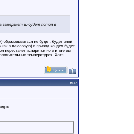
а замёрзнет и,-будет потоп в
) образовываться не будет, будет иней
о как в плюсовую) и привод кондея будет
он перестанет испарятся но в итоге вы
 положительных температурах. Хотя
#
117
оздрю.