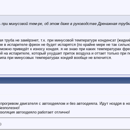
ь при минусовой тем-ре, об этом даже в руководстве Дренажная трубк
 труба не замёрзнет, т.к. при минусовой температуре конденсат (жидкий
ре в испарителе фреон не будет испарятся (по крайне мере не так сильн
озможно приведёт к износу кондея. я не знаю при каких температурах фре
й на испарителе, который ухудшит приток воздуха и оттает только при
 типа при минусовых температурах кондей вообще не влючится.
прогревом двигателя с автоодеялом и без автоодеяла. Идут ноздря в н
безполезно!
изоляция автоодеяло работает отлично!
)