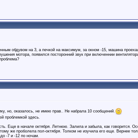
енным обдувом на 3, а печкой на максимум, за окном -15, машина проеха
лушения мотора, появился посторонний звук при включеннии вентилятора,
 проблема?
у, но, оказалось, не имею прав.. Не набрала 10 сообщений.
ей проблемкой здесь.
ь. Еще в начале октября. Летнюю. Залила и забыла, как говорится. Осе
 тому же проболела пол-октября. Толком не изучила его еще. Вернее т
о -7 и -12 по ночам.