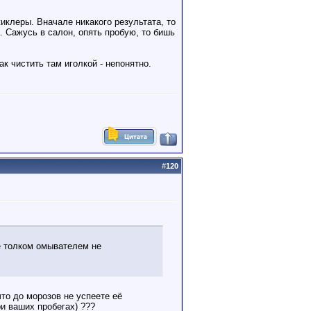
иклеры. Вначале никакого результата, то
а. Сажусь в салон, опять пробую, то бишь
к чистить там иголкой - непонятно.
#
120
ее толком омывателем не
то до морозов не успеете её
ри ваших пробегах) ???