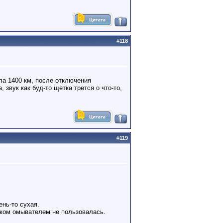
#
118
ла 1400 км, после отключения
 звук как буд-то щетка трется о что-то,
#
119
нь-то сухая.
олком омывателем не пользовалась.