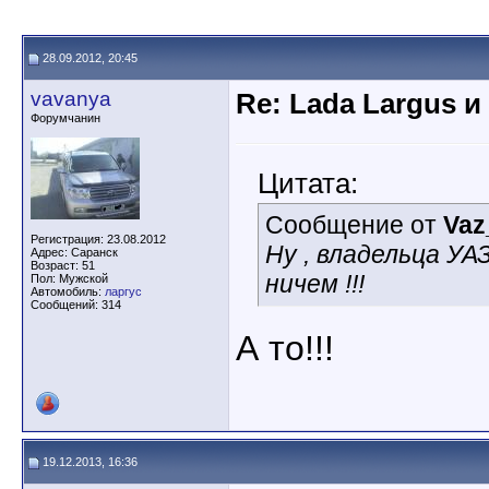
28.09.2012, 20:45
vavanya
Re: Lada Largus и
Форумчанин
Цитата:
Сообщение от
Vaz
Регистрация: 23.08.2012
Ну , владельца У
Адрес: Саранск
Возраст: 51
ничем !!!
Пол: Мужской
Автомобиль:
ларгус
Сообщений: 314
А то!!!
19.12.2013, 16:36