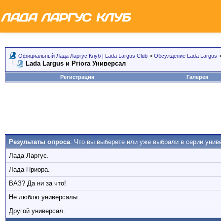
Официальный Лада Ларгус Клуб | Lada Largus Club
>
Обсуждение Lada Largus
Lada Largus и Priora Универсал
Регистрация
Галерея
Результаты опроса
: Что вы выберете или уже выбрали в серии унив
Лада Ларгус.
Лада Приора.
ВАЗ? Да ни за что!
Не люблю универсалы.
Другой универсал.