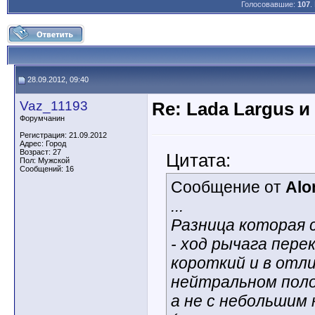
Голосовавшие:
107
.
28.09.2012, 09:40
Vaz_11193
Re: Lada Largus и
Форумчанин
Регистрация: 21.09.2012
Адрес: Город
Возраст: 27
Цитата:
Пол: Мужской
Сообщений: 16
Сообщение от
Alo
...
Разница которая 
- ход рычага пере
короткий и в отл
нейтральном пол
а не с небольшим 