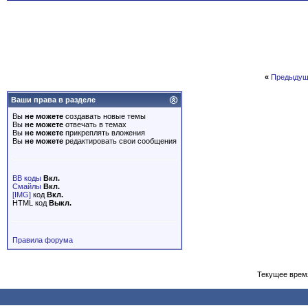
«
Предыдущ
Ваши права в разделе
Вы
не можете
создавать новые темы
Вы
не можете
отвечать в темах
Вы
не можете
прикреплять вложения
Вы
не можете
редактировать свои сообщения
BB коды
Вкл.
Смайлы
Вкл.
[IMG]
код
Вкл.
HTML код
Выкл.
Правила форума
Текущее врем