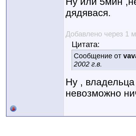
Ну или 5мин ,н
дядявася.
Добавлено через 1 
Цитата:
Сообщение от
vav
2002 г.в.
Ну , владельца
невозможно нич