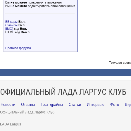
Вы
не можете
прикреплять вложения
Вы
не можете
редактировать свои сообщения
BB коды
Вкл.
Смайлы
Вкл.
[IMG]
код
Вкл.
HTML код
Выкл.
Правила форума
Текущее врем
ОФИЦИАЛЬНЫЙ ЛАДА ЛАРГУС КЛУБ
Новости
·
Отзывы
·
Тест-драйвы
·
Статьи
·
Интервью
·
Фото
·
Ви
Официальный Лада Ларгус Клуб
LADA Largus