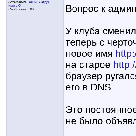
Автомобиль:
синий Лагрус
Вопрос к адми
Кросс-5
Сообщений: 186
У клуба сменил
теперь с черт
новое имя
http:
на старое
http:
браузер ругалс
его в DNS.
Это постоянно
не было объяв
____________