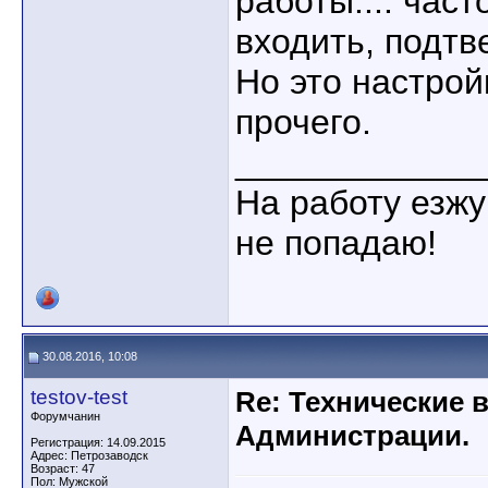
работы.... час
входить, подтв
Но это настрой
прочего.
____________
На работу езжу
не попадаю!
30.08.2016, 10:08
testov-test
Re: Технические 
Форумчанин
Администрации.
Регистрация: 14.09.2015
Адрес: Петрозаводск
Возраст: 47
Пол: Мужской