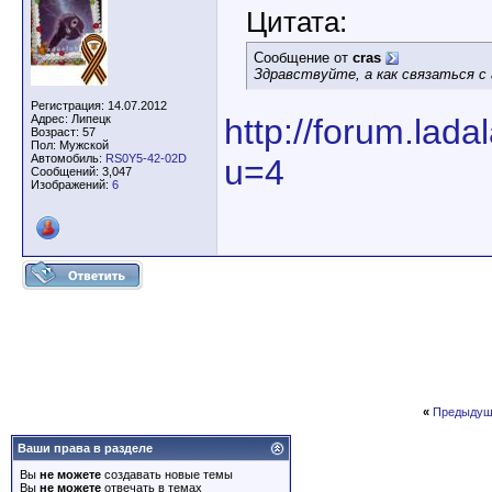
Цитата:
Сообщение от
cras
Здравствуйте, а как связаться с
Регистрация: 14.07.2012
Адрес: Липецк
http://forum.lad
Возраст: 57
Пол: Мужской
Автомобиль:
RS0Y5-42-02D
u=4
Сообщений: 3,047
Изображений:
6
«
Предыдущ
Ваши права в разделе
Вы
не можете
создавать новые темы
Вы
не можете
отвечать в темах