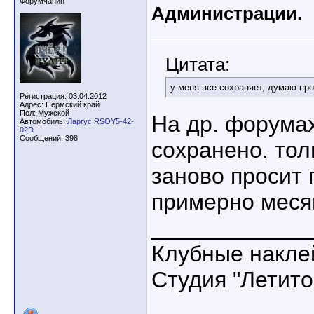
Форумчанин
Администрации.
Цитата:
у меня все сохраняет, думаю пр
Регистрация: 03.04.2012
Адрес: Пермский край
Пол: Мужской
На др. форумах
Автомобиль:
Ларгус RSOY5-42-
02D
Сообщений: 398
сохранено. тол
заново просит 
примерно меся
____________
Клубные накле
Студия "Летито+