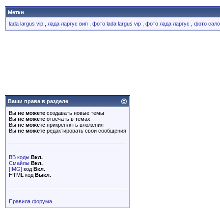
Метки
lada largus vip
,
лада ларгус вип
,
фото lada largus vip
,
фото лада ларгус
,
фото салон
Ваши права в разделе
Вы
не можете
создавать новые темы
Вы
не можете
отвечать в темах
Вы
не можете
прикреплять вложения
Вы
не можете
редактировать свои сообщения
BB коды
Вкл.
Смайлы
Вкл.
[IMG]
код
Вкл.
HTML код
Выкл.
Правила форума