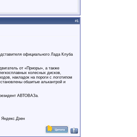
#
1
едставителя официального Лада Клуба
вигатель от «Приоры», а также
легкосплавных колесных дисков,
одов, накладок на пороги с логотипом
 установлены обшитые алькантрой и
президент АВТОВАЗа.
а Яндекс.Дзен