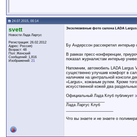
24.07.2015, 00:14
svett
Эксклюзивные фото салона LADA Largus
Новости Лада Ларгус
Регистрация: 26.02.2012
Бу Андерссон рассекретил интерьер 
Адрес: Россия)
Возраст: 48
Пол: Женский
В рамках пресс-конференции, приур
Сообщений: 1,816
показал журналистам интерьер универ
Изображений:
21
Напомним, автомобиль LADA Largus V
существенно улучшив комфорт в сало
наличием на центральной консоли де
«Largus», кожаным рулем. Кроме тог
искусственной кожей два раздельных
Официальный Лада Клуб публикует
э
__________________
Лада Ларгус Клуб
______________________
Что вы знаете и не знаете о полимер