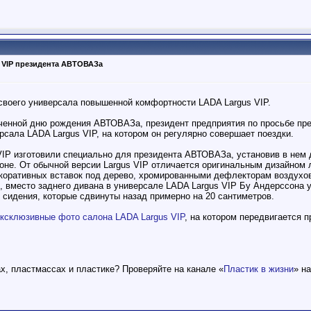
 VIP президента АВТОВАЗа
своего универсала повышенной комфортности LADA Largus VIP.
оченной дню рождения АВТОВАЗа, президент предприятия по просьбе пр
сала LADA Largus VIP, на котором он регулярно совершает поездки.
IP изготовили специально для президента АВТОВАЗа, установив в нем д
не. От обычной версии Largus VIP отличается оригинальным дизайном 
коративных вставок под дерево, хромированными дефлекторам воздухов
о, вместо заднего дивана в универсале LADA Largus VIP Бу Андерссона
 сидения, которые сдвинуты назад примерно на 20 сантиметров.
ксклюзивные фото салона LADA Largus VIP
, на котором передвигается 
ах, пластмассах и пластике? Проверяйте на канале «
Пластик в жизни
» н