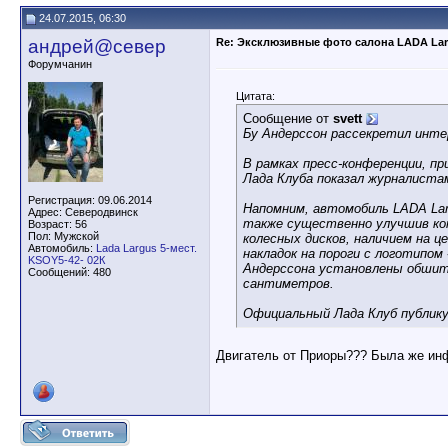
24.07.2015, 06:30
андрей@север
Re: Эксклюзивные фото салона LADA Lar
Форумчанин
Цитата:
Сообщение от
svett
Бу Андерссон рассекретил инте
В рамках пресс-конференции, п
Лада Клуба показал журналистам
Регистрация: 09.06.2014
Напомним, автомобиль LADA Lar
Адрес: Северодвинск
также существенно улучшив ком
Возраст: 56
Пол: Мужской
колесных дисков, наличием на 
Автомобиль:
Lada Largus 5-мест.
накладок на пороги с логотипом
KSOY5-42- 02К
Андерссона установлены обшиты
Сообщений: 480
сантиметров.
Официальный Лада Клуб публи
Двигатель от Приоры??? Была же инфо