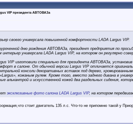
gus VIP президента АВТОВАЗа
рьер своего универсала повышенной комфортности LADA Largus VIP.
риуроченной дню рождения АВТОВАЗа, президент предприятия по прос
 интерьер универсала LADA Largus VIP, на котором он регулярно сове
gus VIP изготовили специально для президента АВТОВАЗа, установив 
форт в салоне. От обычной версии Largus VIP отличается оригинал
центральной консоли декоративных вставок под дерево, хромированны
 «Largus», кожаным рулем. Кроме того, вместо заднего дивана в универ
е алькантрой и искусственной кожей два раздельных сидения, котор
кует
эксклюзивные фото салона LADA Largus VIP
, на котором передвиг
рмация,что стоит двигатель 135 л.с. Что-то не припомню такой у Приор