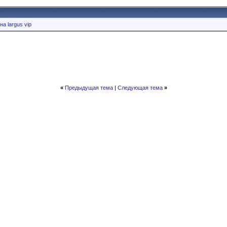
а largus vip
«
Предыдущая тема
|
Следующая тема
»