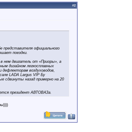
#
2
ьбе представителя официального
ршает поездки.
в нем двигатель от «Приоры», а
ьным дизайном легкосплавных
ми дефлекторам воздуховодов,
сале LADA Largus VIP Бу
ые сдвинуты назад примерно на 20
ается президент АВТОВАЗа.
ы))))