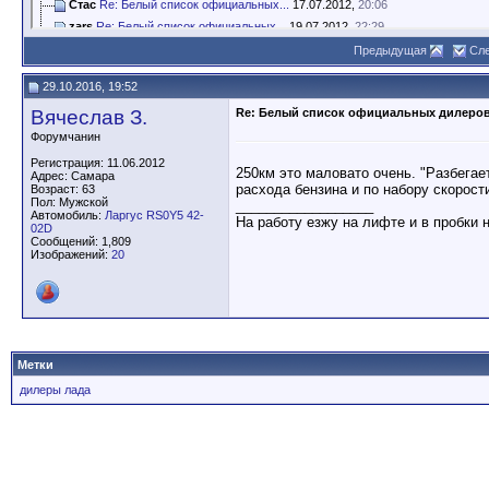
Стас
Re: Белый список официальных...
17.07.2012,
20:06
zars
Re: Белый список официальных...
19.07.2012,
22:29
Lex2a
Re: Белый список официальных...
26.07.2012,
20:37
Предыдущая
Сл
kirgudu
Re: Белый список официальных...
27.07.2012,
10:25
29.10.2016, 19:52
Lex2a
Re: Белый список официальных...
27.07.2012,
15:06
Вячеслав З.
Re: Белый список официальных дилеро
hornet
Re: Белый список официальных...
12.11.2012,
16:34
TVApb
Re: Белый список официальных...
22.11.2012,
13:39
Форумчанин
Дополнительные ответы в подтемах
Регистрация: 11.06.2012
250км это маловато очень. "Разбегае
Адрес: Самара
Дополнительные ответы в подтемах
расхода бензина и по набору скорост
Возраст: 63
Стас
Re: Белый список официальных...
27.07.2012,
19:52
Пол: Мужской
__________________
Автомобиль:
Ларгус RS0Y5 42-
На работу езжу на лифте и в пробки 
ПростоФиля
Re: Белый список официальных...
28.07.2012,
10:31
02D
Сообщений: 1,809
kirgudu
Re: Белый список официальных...
28.07.2012,
21:29
Изображений:
20
ПростоФиля
Re: Белый список официальных...
29.07.2012,
16:41
Lex2a
Re: Белый список официальных...
29.07.2012,
22:29
kirgudu
Re: Белый список официальных...
30.07.2012,
00:10
aalexx61
Re: Белый список официальных...
30.07.2012,
20:29
винидимка
Re: Белый список официальных...
05.08.2012,
22:10
Метки
vavanya
Re: Белый список официальных...
31.08.2012,
22:34
дилеры лада
Стас
Re: Белый список официальных...
05.09.2012,
14:26
vavanya
Re: Белый список официальных...
05.09.2012,
23:41
Myarnis
Re: Белый список официальных...
12.08.2012,
15:23
Казанец
Re: Белый список официальных...
12.08.2012,
22:09
arhi72
Re: Белый список официальных...
12.08.2012,
22:47