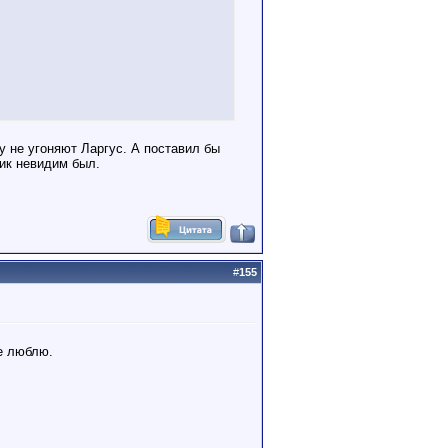
ну не угоняют Ларгус. А поставил бы
ник невидим был.
#
155
е люблю.