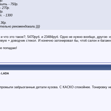
0р.
вить - 750р.
 270р.
0р.
. - 1300
36р.
тельно рекомендовали.))))
, и что это такое?, 5470руб. и 23484руб. Одно не нужно вообще, другое- 
вую + доводчик стекол. И конечно затонировал бы, чтоб салон и багаж
не попадаю!
в LADA
, промыли забрызганные детали кузова. С КАСКО спокойнее. Тонировку н