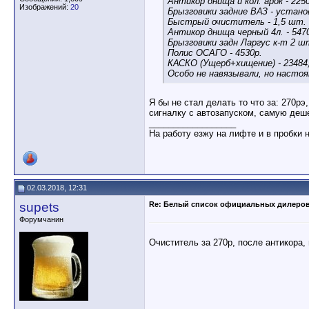
Антикор днища и кол. арок - 225
Изображений:
20
Брызговики задние ВАЗ - устано
Быстрый очиститель - 1,5 шт. -
Антикор днища черный 4л. - 547
Брызговики задн Ларгус к-т 2 шт
Полис ОСАГО - 4530р.
КАСКО (Ущерб+хищение) - 23484,
Особо не навязывали, но настоя
Я бы не стал делать то что за: 270рэ
сигналку с автозапуском, самую деше
__________________
На работу езжу на лифте и в пробки 
02.03.2018, 12:31
supets
Re: Белый список официальных дилеро
Форумчанин
Очиститель за 270р, после антикора