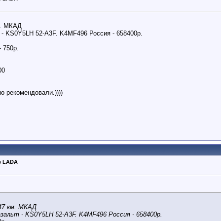
м. МКАД
- KS0Y5LH 52-A3F. K4MF496 Россия - 658400р.
 750р.
00
о рекомендовали.))))
в LADA
 47 км. МКАД
альт - KS0Y5LH 52-A3F. K4MF496 Россия - 658400р.