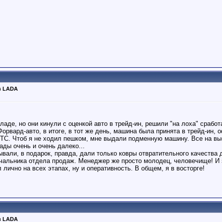
в LADA
аде, но они кинули с оценкой авто в трейд-ин, решили "на лоха" срабо
Форвард-авто, в итоге, в тот же день, машина была принята в трейд-ин,
 ПТС. Чтоб я не ходил пешком, мне выдали подменную машину. Все на вы
ады очень и очень далеко...
вали, в подарок, правда, дали только ковры отвратительного качества 
ачальника отдела продаж. Менеджер же просто молодец, человечище! И
 лично на всех этапах, ну и оперативность. В общем, я в восторге!
в LADA