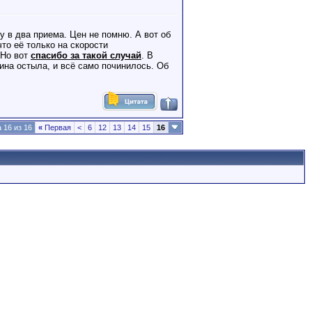
у в два приема. Цен не помню. А вот об
то её только на скорости
 Но вот
спасибо за такой случай
. В
шина остыла, и всё само починилось. Об
 16 из 16
«
Первая
<
6
12
13
14
15
16