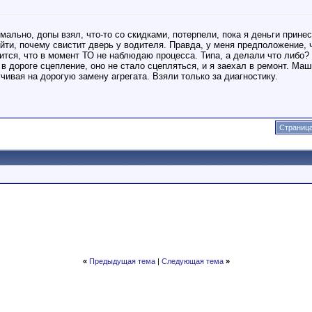
мально, допы взял, что-то со скидками, потерпели, пока я деньги принес
ти, почему свистит дверь у водителя. Правда, у меня предположение, ч
ится, что в момент ТО не наблюдаю процесса. Типа, а делали что либо?
в дороге сцепление, оно не стало сцепляться, и я заехал в ремонт. Ма
чивая на дорогую замену агрегата. Взяли только за диагностику.
Страница
«
Предыдущая тема
|
Следующая тема
»