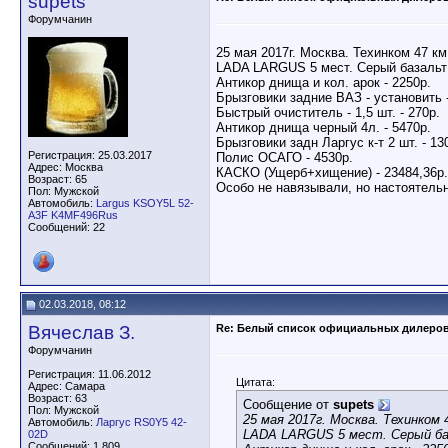
supets
Форумчанин
25 мая 2017г. Москва. Техинком 47 к
LADA LARGUS 5 мест. Серый базальт 
Антикор днища и кол. арок - 2250р.
Брызговики задние ВАЗ - установить -
Быстрый очиститель - 1,5 шт. - 270р.
Антикор днища черный 4л. - 5470р.
Брызговики задн Ларгус к-т 2 шт. - 13
Регистрация: 25.03.2017
Полис ОСАГО - 4530р.
Адрес: Москва
КАСКО (Ущерб+хищение) - 23484,36р.
Возраст: 65
Особо не навязывали, но настоятельн
Пол: Мужской
Автомобиль:
Largus KSOY5L 52-
A3F K4MF496Rus
Сообщений: 22
02.03.2018, 08:12
Вячеслав З.
Re: Белый список официальных дилеро
Форумчанин
Регистрация: 11.06.2012
Цитата:
Адрес: Самара
Возраст: 63
Сообщение от
supets
Пол: Мужской
25 мая 2017г. Москва. Техинком
Автомобиль:
Ларгус RS0Y5 42-
LADA LARGUS 5 мест. Серый баз
02D
Сообщений: 1,809