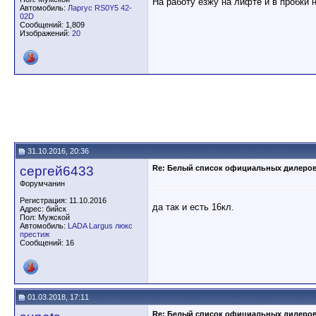
На работу езжу на лифте и в пробки 
Автомобиль:
Ларгус RS0Y5 42-
02D
Сообщений: 1,809
Изображений:
20
31.10.2016, 20:36
сергей6433
Re: Белый список официальных дилеро
Форумчанин
Регистрация: 11.10.2016
да так и есть 16кл.
Адрес: бийск
Пол: Мужской
Автомобиль:
LADA Largus люкс
престиж
Сообщений: 16
01.03.2018, 17:11
Re: Белый список официальных дилеро