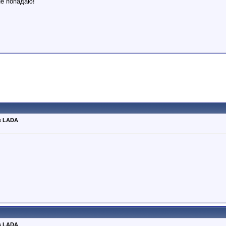
не попадаю!
в LADA
в LADA