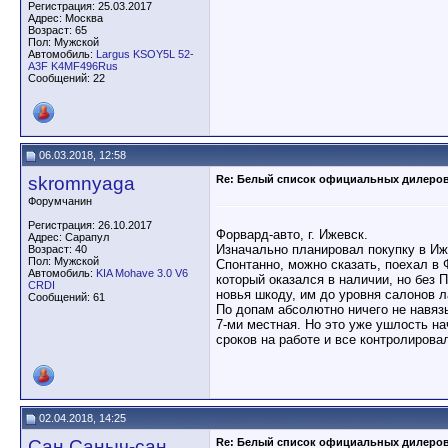
Регистрация: 25.03.2017
Адрес: Москва
Возраст: 65
Пол: Мужской
Автомобиль:
Largus KSOY5L 52-
A3F K4MF496Rus
Сообщений: 22
06.03.2018, 12:58
skromnyaga
Re: Белый список официальных дилеро
Форумчанин
Регистрация: 26.10.2017
Форвард-авто, г. Ижевск.
Адрес: Сарапул
Изначально планировал покупку в Ижл
Возраст: 40
Пол: Мужской
Спонтанно, можно сказать, поехал в 
Автомобиль:
KIA Mohave 3.0 V6
который оказался в наличии, но без
CRDI
новья шкоду, им до уровня салонов л
Сообщений: 61
По допам абсолютно ничего не навязы
7-ми местная. Но это уже ушлость н
сроков на работе и все контролировал
02.04.2018, 14:25
Сан Саныч-сан
Re: Белый список официальных дилеро