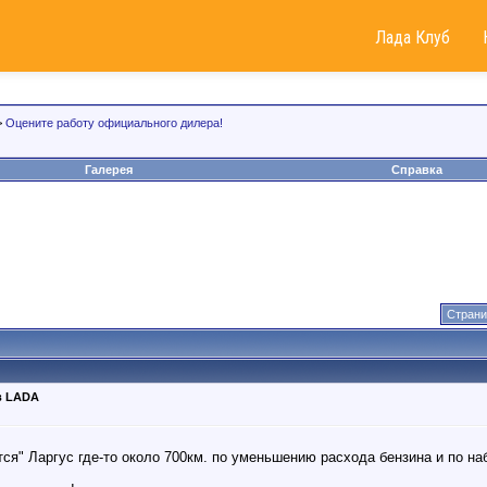
Лада Клуб
>
Оцените работу официального дилера!
Галерея
Справка
Страни
в LADA
тся" Ларгус где-то около 700км. по уменьшению расхода бензина и по на