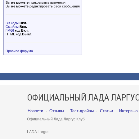
Вы
не можете
прикреплять вложения
Вы
не можете
редактировать свои сообщения
BB коды
Вкл.
Смайлы
Вкл.
[IMG]
код
Вкл.
HTML код
Выкл.
Правила форума
ОФИЦИАЛЬНЫЙ ЛАДА ЛАРГУС
Новости
·
Отзывы
·
Тест-драйвы
·
Статьи
·
Интервью
Официальный Лада Ларгус Клуб
LADA Largus