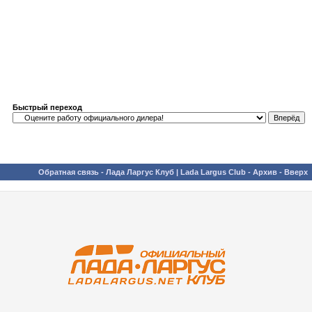
Быстрый переход
Обратная связь
-
Лада Ларгус Клуб | Lada Largus Club
-
Архив
-
Вверх