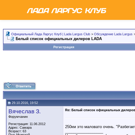
Официальный Лада Ларгус Клуб | Lada Largus Club
>
Обсуждение Lada Largus
Белый список официальных дилеров LADA
Регистрация
29.10.2016, 19:52
Вячеслав З.
Re: Белый список официальных дилеро
Форумчанин
Регистрация: 11.06.2012
250км это маловато очень. "Разбегае
Адрес: Самара
__________________
Возраст: 63
Пол: Мужской