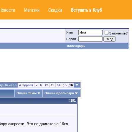
Новости
Магазин
Скидки
Вступить в Клуб
Имя
Запомнить?
Пароль
Календарь
ца 16 из 16
«
Первая
<
6
12
13
14
15
16
Опции темы
Опции просмотра
#
151
бору скорости. Это по двигателю 16кл.