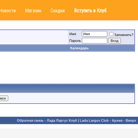
Новости
Магазин
Скидки
Вступить в Клуб
Имя
Запомнить?
Пароль
Календарь
Обратная связь
-
Лада Ларгус Клуб | Lada Largus Club
-
Архив
-
Вверх