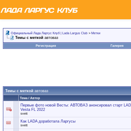
Официальный Лада Ларгус Клуб | Lada Largus Club
>
Метки
Темы с меткой
автоваз
Регистрация
Галерея
Темы с меткой
автоваз
Тема / Автор
Первые фото новой Весты: АВТОВАЗ анонсировал старт LA
Vesta FL 2022
svett
Как LADA доработала Ларгусы
svett