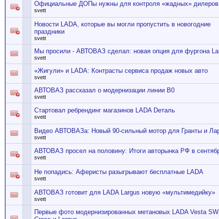
Официальные ДОПы нужны для контроля «жадных» дилеро
svett
Новости LADA, которые вы могли пропустить в новогодние
праздники
svett
Мы просили - АВТОВАЗ сделал: новая опция для фургона La
svett
«Жигули» и LADA: Контрасты сервиса продаж новых авто
svett
АВТОВАЗ рассказал о модернизации линии В0
svett
Стартовал ребрендинг магазинов LADA Dеталь
svett
Видео АВТОВАЗа: Новый 90-сильный мотор для Гранты и Ла
svett
АВТОВАЗ просел на половину: Итоги авторынка РФ в сентяб
svett
Не попадись: Аферисты разыгрывают бесплатные LADA
svett
АВТОВАЗ готовит для LADA Largus новую «мультимедийку»
svett
Первые фото модернизированных метановых LADA Vesta SW